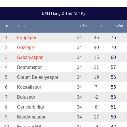
BXH Hạng 2 Thổ Nhĩ Kỳ
#
CLB
Trận
+/-
Điểm
1
Eyupspor
34
46
75
2
Goztepe
34
40
70
3
Sakaryaspor
34
15
60
4
Bodrumspor
34
21
57
5
Corum Belediyespor
34
19
56
6
Kocaelispor
34
7
55
7
Boluspor
34
-2
53
8
Genclerbirligi
34
6
51
9
Bandirmaspor
34
17
50
10
Erzurum BB
34
-4
47