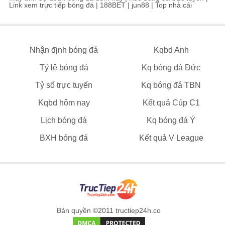
Link xem trực tiếp bóng đá
|
188BET
|
jun88
|
Top nhà cái
Nhận định bóng đá
Kqbd Anh
Tỷ lệ bóng đá
Kq bóng đá Đức
Tỷ số trực tuyến
Kq bóng đá TBN
Kqbd hôm nay
Kết quả Cúp C1
Lịch bóng đá
Kq bóng đá Ý
BXH bóng đá
Kết quả V League
Bản quyền ©2011 tructiep24h.co