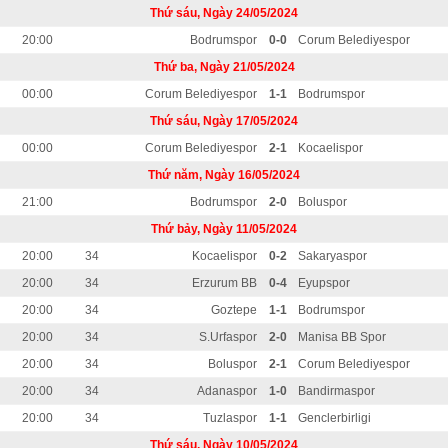
Thứ sáu, Ngày 24/05/2024
20:00
Bodrumspor
0-0
Corum Belediyespor
Thứ ba, Ngày 21/05/2024
00:00
Corum Belediyespor
1-1
Bodrumspor
Thứ sáu, Ngày 17/05/2024
00:00
Corum Belediyespor
2-1
Kocaelispor
Thứ năm, Ngày 16/05/2024
21:00
Bodrumspor
2-0
Boluspor
Thứ bảy, Ngày 11/05/2024
20:00
34
Kocaelispor
0-2
Sakaryaspor
20:00
34
Erzurum BB
0-4
Eyupspor
20:00
34
Goztepe
1-1
Bodrumspor
20:00
34
S.Urfaspor
2-0
Manisa BB Spor
20:00
34
Boluspor
2-1
Corum Belediyespor
20:00
34
Adanaspor
1-0
Bandirmaspor
20:00
34
Tuzlaspor
1-1
Genclerbirligi
Thứ sáu, Ngày 10/05/2024