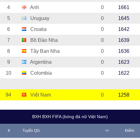
4
Anh
0
1661
5
Uruguay
0
1645
6
Croatia
0
1642
7
Bồ Đào Nha
0
1639
8
Tây Ban Nha
0
1636
9
Argentina
0
1623
10
Colombia
0
1622
94
Việt Nam
0
1258
BXH BXH FIFA (bóng đá nữ Việt Nam)
#
Tuyển QG
+/-
Điểm