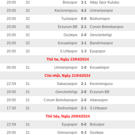
20:00
32
Boluspor
3-1
Altay Spor Kulubu
20:00
32
Keciorengucu
4-2
Umraniyespor
20:00
32
Tuzlaspor
0-0
Bodrumspor
20:00
32
Erzurum BB
2-1
Corum Belediyespor
20:00
32
Goztepe
2-0
Genclerbirligi
20:00
32
Kocaelispor
3-1
Bandirmaspor
20:00
32
S.Urfaspor
1-3
Eyupspor
Thứ ba, Ngày 23/04/2024
00:00
31
Umraniyespor
1-0
Kocaelispor
Chủ nhật, Ngày 21/04/2024
22:59
31
Sakaryaspor
2-1
Keciorengucu
20:00
31
Genclerbirligi
2-0
Erzurum BB
20:00
31
Corum Belediyespor
2-0
Adanaspor
17:30
31
Bodrumspor
2-1
S.Urfaspor
Thứ bảy, Ngày 20/04/2024
22:59
31
Eyupspor
0-0
Boluspor
20:00
31
Giresunspor
0-3
Goztepe