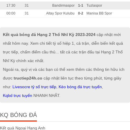
17:30
31
Bandirmaspor
1-1
Tuzlaspor
00:00
31
Altay Spor Kulubu
0-2
Manisa BB Spor
Kết quả bóng đá Hạng 2 Thổ Nhĩ Kỳ 2023-2024
cập nhật mới
nhất hôm nay. Xem chi tiết tỷ số hiệp 1, cả trận, diễn biến kết quả
trực tiếp, chấm điểm cầu thủ... tất cả các trận đấu tại Hạng 2 Thổ
Nhĩ Kỳ chính xác nhất.
Ngoài ra, quý vị và các bạn có thể xem thêm các thông tin hữu ích
được
tructiep24h.co
cập nhật liên tục theo từng phút, từng giây
như:
Livesocre tỷ số trực tiếp
,
Kèo bóng đá trực tuyến
,
Kqbd trực tuyến
NHANH NHẤT.
KQ BÓNG ĐÁ
Kết quả Ngoại Hạng Anh