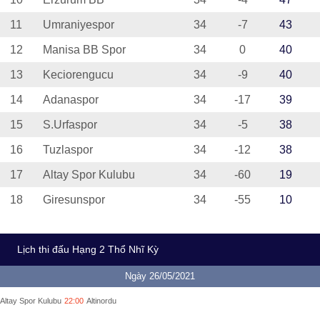
11
Umraniyespor
34
-7
43
12
Manisa BB Spor
34
0
40
13
Keciorengucu
34
-9
40
14
Adanaspor
34
-17
39
15
S.Urfaspor
34
-5
38
16
Tuzlaspor
34
-12
38
17
Altay Spor Kulubu
34
-60
19
18
Giresunspor
34
-55
10
Lịch thi đấu Hạng 2 Thổ Nhĩ Kỳ
Ngày 26/05/2021
Altay Spor Kulubu
22:00
Altinordu