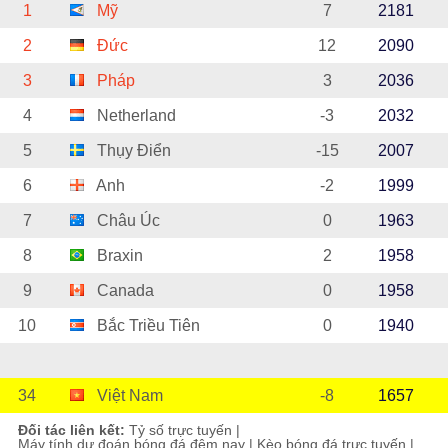
1
Mỹ
7
2181
2
Đức
12
2090
3
Pháp
3
2036
4
Netherland
-3
2032
5
Thụy Điển
-15
2007
6
Anh
-2
1999
7
Châu Úc
0
1963
8
Braxin
2
1958
9
Canada
0
1958
10
Bắc Triều Tiên
0
1940
34
Việt Nam
-8
1657
Đối tác liên kết:
Tỷ số trực tuyến
|
Máy tính dự đoán bóng đá đêm nay
|
Kèo bóng đá trực tuyến
|