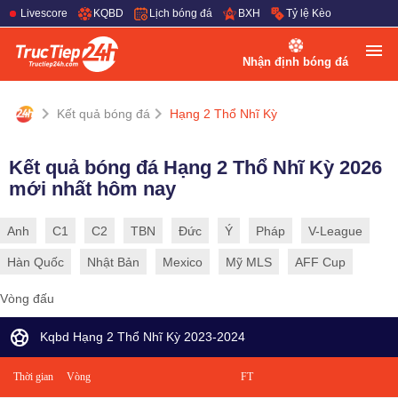
Livescore
KQBD
Lịch bóng đá
BXH
Tỷ lệ Kèo
Nhận định bóng đá
Kết quả bóng đá
Hạng 2 Thổ Nhĩ Kỳ
Kết quả bóng đá Hạng 2 Thổ Nhĩ Kỳ 2026
mới nhất hôm nay
Anh
C1
C2
TBN
Đức
Ý
Pháp
V-League
Hàn Quốc
Nhật Bản
Mexico
Mỹ MLS
AFF Cup
Vòng đấu
Kqbd Hạng 2 Thổ Nhĩ Kỳ 2023-2024
Thời gian
Vòng
FT