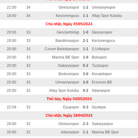
21:00
34
Giresunspor
1-2
Umraniyespor
18:00
34
Keciorengucu
1-1
Altay Spor Kulubu
Chủ nhật, Ngày 05/05/2024
20:00
33
Genclerbirligi
1-0
Giresunspor
20:00
33
Bandirmaspor
2-1
Keciorengucu
20:00
33
Corum Belediyespor
1-1
S.Urfaspor
20:00
33
Manisa BB Spor
1-0
Boluspor
20:00
33
Sakaryaspor
0-2
Tuzlaspor
20:00
33
Bodrumspor
3-0
Kocaelispor
20:00
33
Umraniyespor
2-0
Erzurum BB
20:00
33
Altay Spor Kulubu
0-2
Adanaspor
Thứ bảy, Ngày 04/05/2024
22:59
33
Eyupspor
0-3
Goztepe
Chủ nhật, Ngày 28/04/2024
20:00
32
Giresunspor
2-3
Sakaryaspor
20:00
32
Adanaspor
1-1
Manisa BB Spor