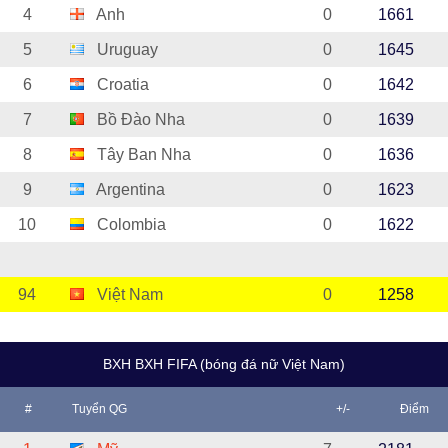
4
Anh
0
1661
5
Uruguay
0
1645
6
Croatia
0
1642
7
Bồ Đào Nha
0
1639
8
Tây Ban Nha
0
1636
9
Argentina
0
1623
10
Colombia
0
1622
94
Việt Nam
0
1258
BXH BXH FIFA (bóng đá nữ Việt Nam)
#
Tuyển QG
+/-
Điểm