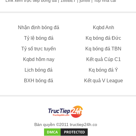
Link xem trực tiếp bóng đá
|
188BET
|
jun88
|
Top nhà cái
Nhận định bóng đá
Kqbd Anh
Tỷ lệ bóng đá
Kq bóng đá Đức
Tỷ số trực tuyến
Kq bóng đá TBN
Kqbd hôm nay
Kết quả Cúp C1
Lịch bóng đá
Kq bóng đá Ý
BXH bóng đá
Kết quả V League
Bản quyền ©2011 tructiep24h.co