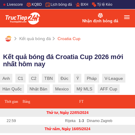
Livescore
KQBD
Lịch bóng đá
BXH
Tỷ lệ Kèo
Nhận định bóng đá
Kết quả bóng đá
Croatia Cup
Kết quả bóng đá Croatia Cup 2026 mới
nhất hôm nay
Anh
C1
C2
TBN
Đức
Ý
Pháp
V-League
Hàn Quốc
Nhật Bản
Mexico
Mỹ MLS
AFF Cup
Thời gian
Bảng
FT
Thứ tư, Ngày 22/05/2024
22:59
Rijeka
1-3
Dinamo Zagreb
Thứ năm, Ngày 16/05/2024