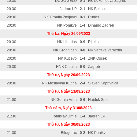
20:30
DUGO SELO
0-1
NK Lokomotiva Zagreb
20:30
Jadran LP
2-1
NK Belisce
20:30
NK Croatia Zmijavci
0-1
Rudes
20:30
NK Ponikve
1-4
Dinamo Zagreb
Thứ ba, Ngày 26/09/2023
20:30
NK Libertas
0-9
Rijeka
20:30
NK Grobnican
0-0
NK Varteks Varazdin
20:30
NK Kutjevo
1-4
ZNK Osijek
20:30
HNK Cibalia
6-0
Zagreb
Thứ tư, Ngày 20/09/2023
20:30
NK Moslavina Kutina
2-4
Slaven Koprivnica
Thứ tư, Ngày 13/09/2023
21:00
NK Gornja Vrba
0-6
Hajduk Split
Thứ năm, Ngày 31/08/2023
21:30
Tomislav Drnje
1-4
Jadran LP
Thứ tư, Ngày 30/08/2023
21:30
Bilogorac
0-2
NK Ponikve