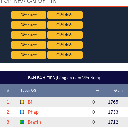
TOP NHÀ CÁI UY TÍN
Đặt cược
Giới thiệu
Đặt cược
Giới thiệu
Đặt cược
Giới thiệu
Đặt cược
Giới thiệu
Đặt cược
Giới thiệu
BXH BXH FIFA (bóng đá nam Việt Nam)
#
Tuyển QG
+/-
Điểm
1
Bỉ
0
1765
2
Pháp
0
1733
3
Braxin
0
1712