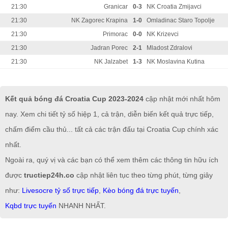
21:30
Granicar
0-3
NK Croatia Zmijavci
21:30
NK Zagorec Krapina
1-0
Omladinac Staro Topolje
21:30
Primorac
0-0
NK Krizevci
21:30
Jadran Porec
2-1
Mladost Zdralovi
21:30
NK Jalzabet
1-3
NK Moslavina Kutina
Kết quả bóng đá Croatia Cup 2023-2024
cập nhật mới nhất hôm
nay. Xem chi tiết tỷ số hiệp 1, cả trận, diễn biến kết quả trực tiếp,
chấm điểm cầu thủ... tất cả các trận đấu tại Croatia Cup chính xác
nhất.
Ngoài ra, quý vị và các bạn có thể xem thêm các thông tin hữu ích
được
tructiep24h.co
cập nhật liên tục theo từng phút, từng giây
như:
Livesocre tỷ số trực tiếp
,
Kèo bóng đá trực tuyến
,
Kqbd trực tuyến
NHANH NHẤT.