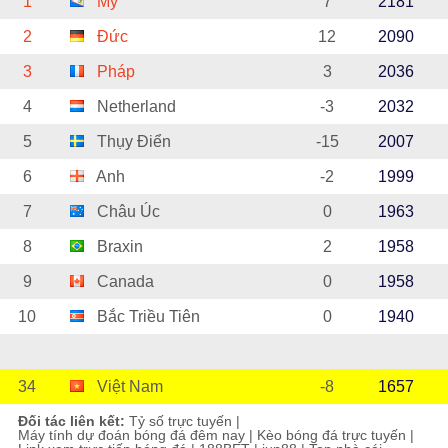
1
Mỹ
7
2181
2
Đức
12
2090
3
Pháp
3
2036
4
Netherland
-3
2032
5
Thụy Điển
-15
2007
6
Anh
-2
1999
7
Châu Úc
0
1963
8
Braxin
2
1958
9
Canada
0
1958
10
Bắc Triều Tiên
0
1940
34
Việt Nam
-8
1657
Đối tác liên kết:
Tỷ số trực tuyến
|
Máy tính dự đoán bóng đá đêm nay
|
Kèo bóng đá trực tuyến
|