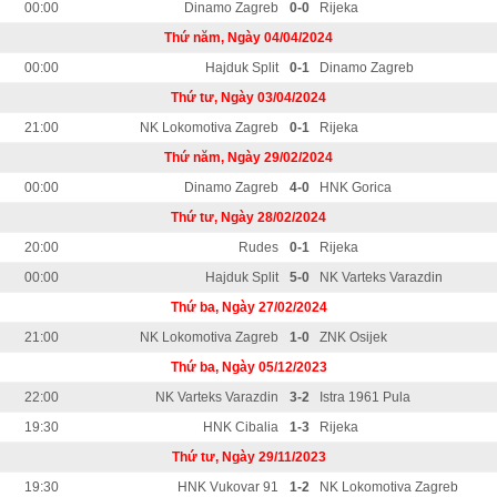
00:00
Dinamo Zagreb
0-0
Rijeka
Thứ năm, Ngày 04/04/2024
00:00
Hajduk Split
0-1
Dinamo Zagreb
Thứ tư, Ngày 03/04/2024
21:00
NK Lokomotiva Zagreb
0-1
Rijeka
Thứ năm, Ngày 29/02/2024
00:00
Dinamo Zagreb
4-0
HNK Gorica
Thứ tư, Ngày 28/02/2024
20:00
Rudes
0-1
Rijeka
00:00
Hajduk Split
5-0
NK Varteks Varazdin
Thứ ba, Ngày 27/02/2024
21:00
NK Lokomotiva Zagreb
1-0
ZNK Osijek
Thứ ba, Ngày 05/12/2023
22:00
NK Varteks Varazdin
3-2
Istra 1961 Pula
19:30
HNK Cibalia
1-3
Rijeka
Thứ tư, Ngày 29/11/2023
19:30
HNK Vukovar 91
1-2
NK Lokomotiva Zagreb