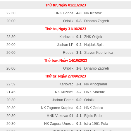
Thứ tư, Ngày 01/11/2023
22:30
HNK Gorica
4-0
NK Krizevci
20:00
Oriolik
0-8
Dinamo Zagreb
Thứ ba, Ngày 31/10/2023
23:30
Karlovac
0-1
ZNK Osijek
20:00
Jadran LP
0-2
Hajduk Split
20:00
Rudes
3-1
Slaven Koprivnica
Thứ bảy, Ngày 14/10/2023
20:00
Oriolik
1-3
Dinamo Zagreb
Thứ tư, Ngày 27/09/2023
22:59
Karlovac
2-1
NK vinogradar
21:45
NK Krizevci
2-2
HNK Sibenik
20:30
Jadran Porec
0-0
Oriolik
20:30
NK Zagorec Krapina
0-2
HNK Gorica
20:30
HNK Vukovar 91
4-1
Bijelo Brdo
20:30
NK Zagora Unesic
0-2
Istra 1961 Pula