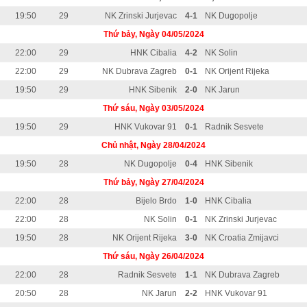
19:50
29
NK Zrinski Jurjevac
4-1
NK Dugopolje
Thứ bảy, Ngày 04/05/2024
22:00
29
HNK Cibalia
4-2
NK Solin
22:00
29
NK Dubrava Zagreb
0-1
NK Orijent Rijeka
19:50
29
HNK Sibenik
2-0
NK Jarun
Thứ sáu, Ngày 03/05/2024
19:50
29
HNK Vukovar 91
0-1
Radnik Sesvete
Chủ nhật, Ngày 28/04/2024
19:50
28
NK Dugopolje
0-4
HNK Sibenik
Thứ bảy, Ngày 27/04/2024
22:00
28
Bijelo Brdo
1-0
HNK Cibalia
22:00
28
NK Solin
0-1
NK Zrinski Jurjevac
19:50
28
NK Orijent Rijeka
3-0
NK Croatia Zmijavci
Thứ sáu, Ngày 26/04/2024
22:00
28
Radnik Sesvete
1-1
NK Dubrava Zagreb
20:50
28
NK Jarun
2-2
HNK Vukovar 91