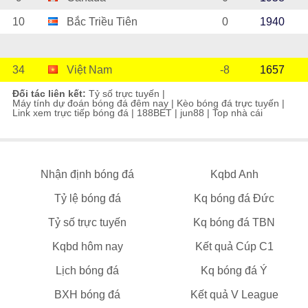
10
Bắc Triều Tiên
0
1940
34
Việt Nam
-8
1657
Đối tác liên kết:
Tỷ số trực tuyến
|
Máy tính dự đoán bóng đá đêm nay
|
Kèo bóng đá trực tuyến
|
Link xem trực tiếp bóng đá
|
188BET
|
jun88
|
Top nhà cái
Nhận định bóng đá
Kqbd Anh
Tỷ lệ bóng đá
Kq bóng đá Đức
Tỷ số trực tuyến
Kq bóng đá TBN
Kqbd hôm nay
Kết quả Cúp C1
Lịch bóng đá
Kq bóng đá Ý
BXH bóng đá
Kết quả V League