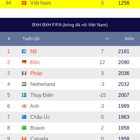
94
Việt Nam
0
1258
BXH BXH FIFA (bóng đá nữ Việt Nam)
#
Tuyển QG
+/-
Điểm
1
Mỹ
7
2181
2
Đức
12
2090
3
Pháp
3
2036
4
Netherland
-3
2032
5
Thụy Điển
-15
2007
6
Anh
-2
1999
7
Châu Úc
0
1963
8
Braxin
2
1958
9
Canada
0
1958