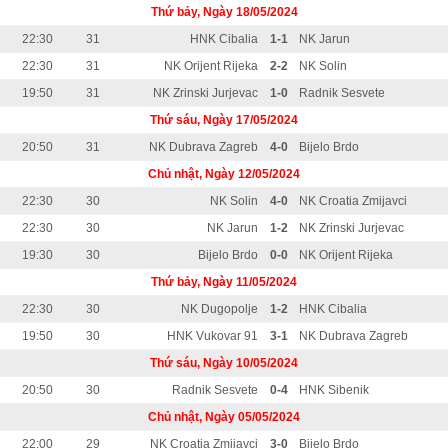
Thứ bảy, Ngày 18/05/2024
22:30
31
HNK Cibalia
1-1
NK Jarun
22:30
31
NK Orijent Rijeka
2-2
NK Solin
19:50
31
NK Zrinski Jurjevac
1-0
Radnik Sesvete
Thứ sáu, Ngày 17/05/2024
20:50
31
NK Dubrava Zagreb
4-0
Bijelo Brdo
Chủ nhật, Ngày 12/05/2024
22:30
30
NK Solin
4-0
NK Croatia Zmijavci
22:30
30
NK Jarun
1-2
NK Zrinski Jurjevac
19:30
30
Bijelo Brdo
0-0
NK Orijent Rijeka
Thứ bảy, Ngày 11/05/2024
22:30
30
NK Dugopolje
1-2
HNK Cibalia
19:50
30
HNK Vukovar 91
3-1
NK Dubrava Zagreb
Thứ sáu, Ngày 10/05/2024
20:50
30
Radnik Sesvete
0-4
HNK Sibenik
Chủ nhật, Ngày 05/05/2024
22:00
29
NK Croatia Zmijavci
3-0
Bijelo Brdo