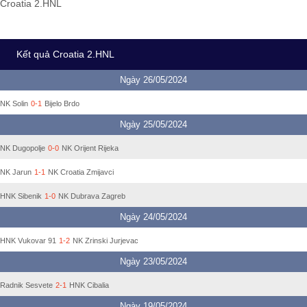
Croatia 2.HNL
Kết quả Croatia 2.HNL
Ngày 26/05/2024
NK Solin
0-1
Bijelo Brdo
Ngày 25/05/2024
NK Dugopolje
0-0
NK Orijent Rijeka
NK Jarun
1-1
NK Croatia Zmijavci
HNK Sibenik
1-0
NK Dubrava Zagreb
Ngày 24/05/2024
HNK Vukovar 91
1-2
NK Zrinski Jurjevac
Ngày 23/05/2024
Radnik Sesvete
2-1
HNK Cibalia
Ngày 19/05/2024