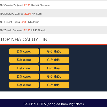
NK Croatia Zmijavci
22:30
Radnik Sesvete
NK Dubrava Zagreb
22:30
NK Solin
NK Orijent Rijeka
22:30
NK Jarun
NK Zrinski Jurjevac
22:30
HNK Sibenik
TOP NHÀ CÁI UY TÍN
Đặt cược
Giới thiệu
Đặt cược
Giới thiệu
Đặt cược
Giới thiệu
Đặt cược
Giới thiệu
Đặt cược
Giới thiệu
BXH BXH FIFA (bóng đá nam Việt Nam)