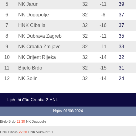
5
NK Jarun
32
-11
39
6
NK Dugopolje
32
-6
37
7
HNK Cibalia
32
-16
37
8
NK Dubrava Zagreb
32
-11
35
9
NK Croatia Zmijavci
32
-11
33
10
NK Orijent Rijeka
32
-14
32
11
Bijelo Brdo
32
-15
31
12
NK Solin
32
-14
24
Lịch thi đấu Croatia 2.HNL
Ngày 01/06/2024
Bijelo Brdo
22:30
NK Dugopolje
HNK Cibalia
22:30
HNK Vukovar 91