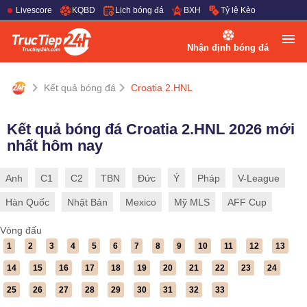
Livescore
KQBD
Lịch bóng đá
BXH
Tỷ lệ Kèo
Nhận định bóng đá
Kết quả bóng đá
Croatia 2.HNL
Kết quả bóng đá Croatia 2.HNL 2026 mới
nhất hôm nay
Anh
C1
C2
TBN
Đức
Ý
Pháp
V-League
Hàn Quốc
Nhật Bản
Mexico
Mỹ MLS
AFF Cup
Vòng đấu
1
2
3
4
5
6
7
8
9
10
11
12
13
14
15
16
17
18
19
20
21
22
23
24
25
26
27
28
29
30
31
32
33