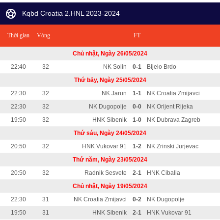
Kqbd Croatia 2.HNL 2023-2024
Thời gian
Vòng
FT
Chủ nhật, Ngày 26/05/2024
22:40
32
NK Solin
0-1
Bijelo Brdo
Thứ bảy, Ngày 25/05/2024
22:30
32
NK Jarun
1-1
NK Croatia Zmijavci
22:30
32
NK Dugopolje
0-0
NK Orijent Rijeka
19:50
32
HNK Sibenik
1-0
NK Dubrava Zagreb
Thứ sáu, Ngày 24/05/2024
20:50
32
HNK Vukovar 91
1-2
NK Zrinski Jurjevac
Thứ năm, Ngày 23/05/2024
20:50
32
Radnik Sesvete
2-1
HNK Cibalia
Chủ nhật, Ngày 19/05/2024
22:30
31
NK Croatia Zmijavci
0-2
NK Dugopolje
19:50
31
HNK Sibenik
2-1
HNK Vukovar 91