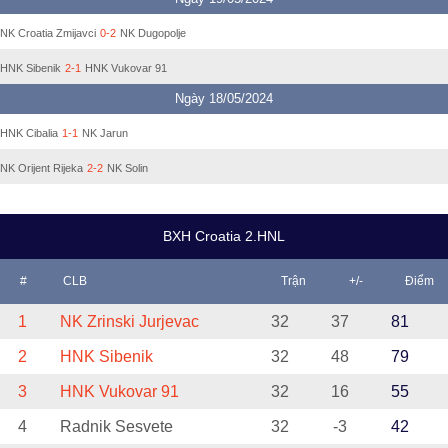
NK Croatia Zmijavci
0-2
NK Dugopolje
HNK Sibenik
2-1
HNK Vukovar 91
Ngày 18/05/2024
HNK Cibalia
1-1
NK Jarun
NK Orijent Rijeka
2-2
NK Solin
BXH Croatia 2.HNL
#
CLB
Trận
+/-
Điểm
1
NK Zrinski Jurjevac
32
37
81
2
HNK Sibenik
32
48
79
3
HNK Vukovar 91
32
16
55
4
Radnik Sesvete
32
-3
42