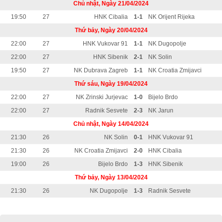
Chủ nhật, Ngày 21/04/2024
19:50
27
HNK Cibalia
1-1
NK Orijent Rijeka
Thứ bảy, Ngày 20/04/2024
22:00
27
HNK Vukovar 91
1-1
NK Dugopolje
22:00
27
HNK Sibenik
2-1
NK Solin
19:50
27
NK Dubrava Zagreb
1-1
NK Croatia Zmijavci
Thứ sáu, Ngày 19/04/2024
22:00
27
NK Zrinski Jurjevac
1-0
Bijelo Brdo
22:00
27
Radnik Sesvete
2-3
NK Jarun
Chủ nhật, Ngày 14/04/2024
21:30
26
NK Solin
0-1
HNK Vukovar 91
21:30
26
NK Croatia Zmijavci
2-0
HNK Cibalia
19:00
26
Bijelo Brdo
1-3
HNK Sibenik
Thứ bảy, Ngày 13/04/2024
21:30
26
NK Dugopolje
1-3
Radnik Sesvete