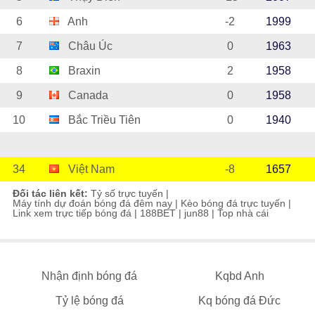
6
Anh
-2
1999
7
Châu Úc
0
1963
8
Braxin
2
1958
9
Canada
0
1958
10
Bắc Triều Tiên
0
1940
34
Việt Nam
-8
1657
Đối tác liên kết:
Tỷ số trực tuyến
|
Máy tính dự đoán bóng đá đêm nay
|
Kèo bóng đá trực tuyến
|
Link xem trực tiếp bóng đá
|
188BET
|
jun88
|
Top nhà cái
Nhận định bóng đá
Kqbd Anh
Tỷ lệ bóng đá
Kq bóng đá Đức