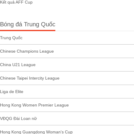
Kết quả AFF Cup
Bóng đá Trung Quốc
Trung Quốc
Chinese Champions League
China U21 League
Chinese Taipei Intercity League
Liga de Elite
Hong Kong Women Premier League
VĐQG Đài Loan nữ
Hong Kong Guangdong Woman's Cup