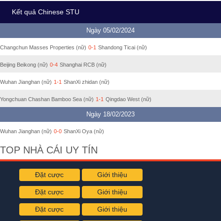
Kết quả Chinese STU
Ngày 05/02/2024
Changchun Masses Properties (nữ)
0-1
Shandong Ticai (nữ)
Beijing Beikong (nữ)
0-4
Shanghai RCB (nữ)
Wuhan Jianghan (nữ)
1-1
ShanXi zhidan (nữ)
Yongchuan Chashan Bamboo Sea (nữ)
1-1
Qingdao West (nữ)
Ngày 18/02/2023
Wuhan Jianghan (nữ)
0-0
ShanXi Oya (nữ)
TOP NHÀ CÁI UY TÍN
Đặt cược
Giới thiệu
Đặt cược
Giới thiệu
Đặt cược
Giới thiệu