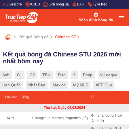
Livescore
KQBD
Lịch bóng đá
BXH
Tỷ lệ Kèo
Nhận định bóng đá
Kết quả bóng đá
Chinese STU
Kết quả bóng đá Chinese STU 2026 mới
nhất hôm nay
Anh
C1
C2
TBN
Đức
Ý
Pháp
V-League
Hàn Quốc
Nhật Bản
Mexico
Mỹ MLS
AFF Cup
Thời gian
Bảng
FT
Thứ hai, Ngày 05/02/2024
0-
Shandong Ticai
14:30
Changchun Masses Properties (nữ)
1
(nữ)
0-
Shanghai RCB