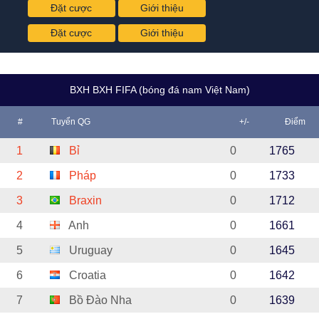
Đặt cược
Giới thiệu
Đặt cược
Giới thiệu
BXH BXH FIFA (bóng đá nam Việt Nam)
#
Tuyển QG
+/-
Điểm
1
Bỉ
0
1765
2
Pháp
0
1733
3
Braxin
0
1712
4
Anh
0
1661
5
Uruguay
0
1645
6
Croatia
0
1642
7
Bồ Đào Nha
0
1639