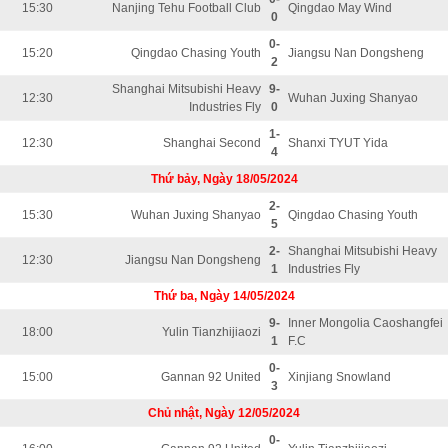
15:30
Nanjing Tehu Football Club
Qingdao May Wind
0
0-
15:20
Qingdao Chasing Youth
Jiangsu Nan Dongsheng
2
Shanghai Mitsubishi Heavy
9-
12:30
Wuhan Juxing Shanyao
Industries Fly
0
1-
12:30
Shanghai Second
Shanxi TYUT Yida
4
Thứ bảy, Ngày 18/05/2024
2-
15:30
Wuhan Juxing Shanyao
Qingdao Chasing Youth
5
2-
Shanghai Mitsubishi Heavy
12:30
Jiangsu Nan Dongsheng
1
Industries Fly
Thứ ba, Ngày 14/05/2024
9-
Inner Mongolia Caoshangfei
18:00
Yulin Tianzhijiaozi
1
F.C
0-
15:00
Gannan 92 United
Xinjiang Snowland
3
Chủ nhật, Ngày 12/05/2024
0-