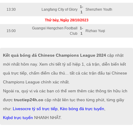
1-
13:30
Langfang City of Glory
Shenzhen Youth
1
Thứ bảy, Ngày 28/10/2023
Guangxi Hengchen Football
1-
15:00
Rizhao Yuqi
Club
1
Kết quả bóng đá Chinese Champions League 2024
cập nhật
mới nhất hôm nay. Xem chi tiết tỷ số hiệp 1, cả trận, diễn biến kết
quả trực tiếp, chấm điểm cầu thủ... tất cả các trận đấu tại Chinese
Champions League chính xác nhất.
Ngoài ra, quý vị và các bạn có thể xem thêm các thông tin hữu ích
được
tructiep24h.co
cập nhật liên tục theo từng phút, từng giây
như:
Livesocre tỷ số trực tiếp
,
Kèo bóng đá trực tuyến
,
Kqbd trực tuyến
NHANH NHẤT.