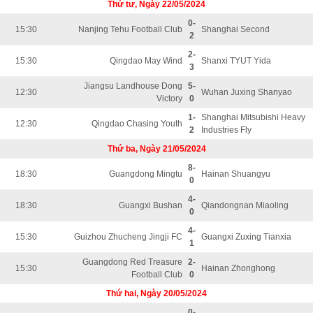
Thứ tư, Ngày 22/05/2024
0-
15:30
Nanjing Tehu Football Club
Shanghai Second
2
2-
15:30
Qingdao May Wind
Shanxi TYUT Yida
3
Jiangsu Landhouse Dong
5-
12:30
Wuhan Juxing Shanyao
Victory
0
1-
Shanghai Mitsubishi Heavy
12:30
Qingdao Chasing Youth
2
Industries Fly
Thứ ba, Ngày 21/05/2024
8-
18:30
Guangdong Mingtu
Hainan Shuangyu
0
4-
18:30
Guangxi Bushan
Qiandongnan Miaoling
0
4-
15:30
Guizhou Zhucheng Jingji FC
Guangxi Zuxing Tianxia
1
Guangdong Red Treasure
2-
15:30
Hainan Zhonghong
Football Club
0
Thứ hai, Ngày 20/05/2024
0-