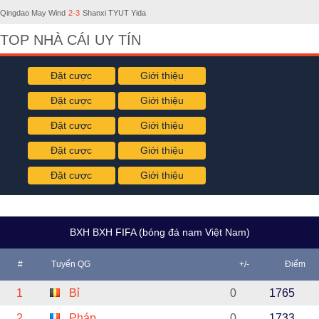
Qingdao May Wind
2-3
Shanxi TYUT Yida
TOP NHÀ CÁI UY TÍN
Đặt cược
Giới thiệu
Đặt cược
Giới thiệu
Đặt cược
Giới thiệu
Đặt cược
Giới thiệu
Đặt cược
Giới thiệu
BXH BXH FIFA (bóng đá nam Việt Nam)
#
Tuyển QG
+/-
Điểm
1
Bỉ
0
1765
2
Pháp
0
1733