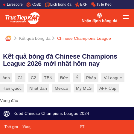
Livescore
KQBD
Lịch bóng đá
BXH
Tỷ lệ Kèo
Nhận định bóng đá
Kết quả bóng đá
Chinese Champions League
Kết quả bóng đá Chinese Champions
League 2026 mới nhất hôm nay
Anh
C1
C2
TBN
Đức
Ý
Pháp
V-League
Hàn Quốc
Nhật Bản
Mexico
Mỹ MLS
AFF Cup
Vòng đấu
Kqbd Chinese Champions League 2024
Thời gian
Vòng
FT