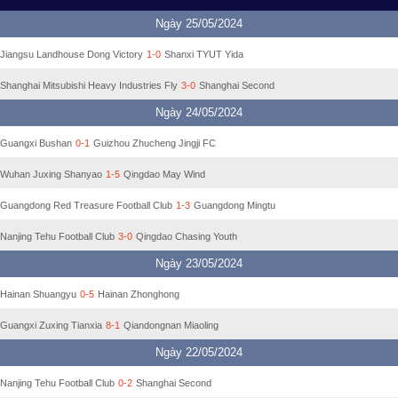
Ngày 25/05/2024
Jiangsu Landhouse Dong Victory
1-0
Shanxi TYUT Yida
Shanghai Mitsubishi Heavy Industries Fly
3-0
Shanghai Second
Ngày 24/05/2024
Guangxi Bushan
0-1
Guizhou Zhucheng Jingji FC
Wuhan Juxing Shanyao
1-5
Qingdao May Wind
Guangdong Red Treasure Football Club
1-3
Guangdong Mingtu
Nanjing Tehu Football Club
3-0
Qingdao Chasing Youth
Ngày 23/05/2024
Hainan Shuangyu
0-5
Hainan Zhonghong
Guangxi Zuxing Tianxia
8-1
Qiandongnan Miaoling
Ngày 22/05/2024
Nanjing Tehu Football Club
0-2
Shanghai Second