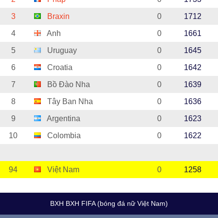
3
Braxin
0
1712
4
Anh
0
1661
5
Uruguay
0
1645
6
Croatia
0
1642
7
Bồ Đào Nha
0
1639
8
Tây Ban Nha
0
1636
9
Argentina
0
1623
10
Colombia
0
1622
94
Việt Nam
0
1258
BXH BXH FIFA (bóng đá nữ Việt Nam)