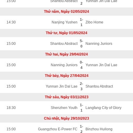
15:00
Shantou Abstract
Yunnan Jin Dal Lae
2
Thứ năm, Ngày 02/05/2024
1-
14:30
Nanjing Yushen
Zibo Home
1
Thứ tư, Ngày 01/05/2024
5-
15:00
Shantou Abstract
Nanning Juniors
0
Thứ hai, Ngày 29/04/2024
0-
15:00
Nanning Juniors
Yunnan Jin Dal Lae
4
Thứ bảy, Ngày 27/04/2024
2-
15:00
Yunnan Jin Dal Lae
Shantou Abstract
3
Thứ sáu, Ngày 03/11/2023
1-
18:30
Shenzhen Youth
Langfang City of Glory
1
Chủ nhật, Ngày 29/10/2023
1-
15:00
Guangzhou E-Power FC
Binzhou Huilong
2