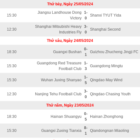
Thứ bảy, Ngày 25/05/2024
Jiangsu Landhouse Dong
1-
15:30
Shanxi TYUT Yida
Victory
0
Shanghai Mitsubishi Heavy
3-
12:30
Shanghai Second
Industries Fly
0
Thứ sáu, Ngày 24/05/2024
0-
18:30
Guangxi Bushan
Guizhou Zhucheng Jingji FC
1
Guangdong Red Treasure
1-
15:30
Guangdong Mingtu
Football Club
3
1-
15:30
Wuhan Juxing Shanyao
Qingdao May Wind
5
3-
12:30
Nanjing Tehu Football Club
Qingdao Chasing Youth
0
Thứ năm, Ngày 23/05/2024
0-
18:30
Hainan Shuangyu
Hainan Zhonghong
5
8-
15:30
Guangxi Zuxing Tianxia
Qiandongnan Miaoling
1