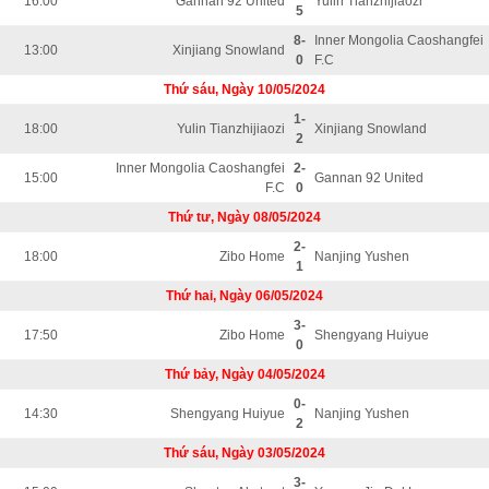
16:00
Gannan 92 United
Yulin Tianzhijiaozi
5
8-
Inner Mongolia Caoshangfei
13:00
Xinjiang Snowland
0
F.C
Thứ sáu, Ngày 10/05/2024
1-
18:00
Yulin Tianzhijiaozi
Xinjiang Snowland
2
Inner Mongolia Caoshangfei
2-
15:00
Gannan 92 United
F.C
0
Thứ tư, Ngày 08/05/2024
2-
18:00
Zibo Home
Nanjing Yushen
1
Thứ hai, Ngày 06/05/2024
3-
17:50
Zibo Home
Shengyang Huiyue
0
Thứ bảy, Ngày 04/05/2024
0-
14:30
Shengyang Huiyue
Nanjing Yushen
2
Thứ sáu, Ngày 03/05/2024
3-