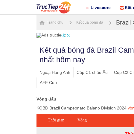
Livescore
Kết 
Brazil
Trang chủ
Kết quả bóng đá
Kết quả bóng đá Brazil Cam
nhất hôm nay
Ngoại Hạng Anh
Cúp C1 châu Âu
Cúp C2 C
AFF Cup
Vòng đấu
KQBD Brazil Campeonato Baiano Division 2024
vò
Thời gian
Vòng
Thứ 