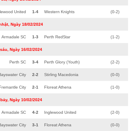
lewood United
1-4
Western Knights
(0-2)
nhật, Ngày 18/02/2024
Armadale SC
1-3
Perth RedStar
(1-2)
sáu, Ngày 16/02/2024
Perth SC
3-4
Perth Glory (Youth)
(2-2)
Bayswater City
2-2
Stirling Macedonia
(0-0)
Fremantle City
2-1
Floreat Athena
(1-0)
bảy, Ngày 10/02/2024
Armadale SC
4-2
Inglewood United
(2-0)
Bayswater City
3-1
Floreat Athena
(0-0)