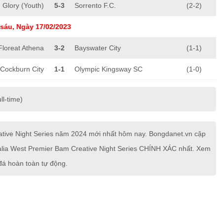
 Glory (Youth)
5-3
Sorrento F.C.
(2-2)
sáu, Ngày 17/02/2023
Floreat Athena
3-2
Bayswater City
(1-1)
Cockburn City
1-1
Olympic Kingsway SC
(1-0)
ll-time)
ative Night Series năm 2024 mới nhất hôm nay. Bongdanet.vn cập
stralia West Premier Bam Creative Night Series CHÍNH XÁC nhất. Xem
 đá hoàn toàn tự động.