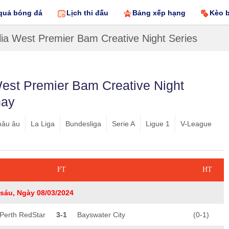
quả bóng đá
Lịch thi đấu
Bảng xếp hạng
Kèo 
lia West Premier Bam Creative Night Series
West Premier Bam Creative Night
nay
hâu âu
La Liga
Bundesliga
Serie A
Ligue 1
V-League
FT
HT
sáu, Ngày 08/03/2024
Perth RedStar
3-1
Bayswater City
(0-1)