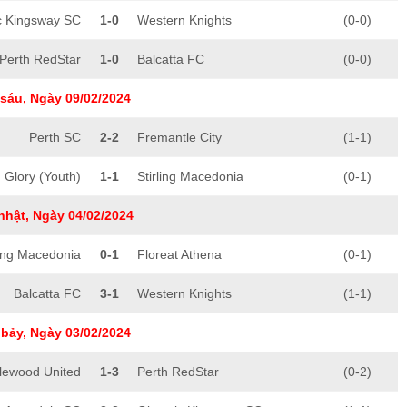
c Kingsway SC
1-0
Western Knights
(0-0)
Perth RedStar
1-0
Balcatta FC
(0-0)
sáu, Ngày 09/02/2024
Perth SC
2-2
Fremantle City
(1-1)
 Glory (Youth)
1-1
Stirling Macedonia
(0-1)
nhật, Ngày 04/02/2024
ling Macedonia
0-1
Floreat Athena
(0-1)
Balcatta FC
3-1
Western Knights
(1-1)
bảy, Ngày 03/02/2024
lewood United
1-3
Perth RedStar
(0-2)