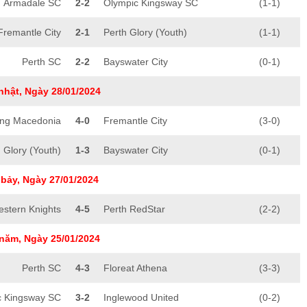
Armadale SC
2-2
Olympic Kingsway SC
(1-1)
Fremantle City
2-1
Perth Glory (Youth)
(1-1)
Perth SC
2-2
Bayswater City
(0-1)
nhật, Ngày 28/01/2024
ling Macedonia
4-0
Fremantle City
(3-0)
 Glory (Youth)
1-3
Bayswater City
(0-1)
bảy, Ngày 27/01/2024
stern Knights
4-5
Perth RedStar
(2-2)
năm, Ngày 25/01/2024
Perth SC
4-3
Floreat Athena
(3-3)
c Kingsway SC
3-2
Inglewood United
(0-2)