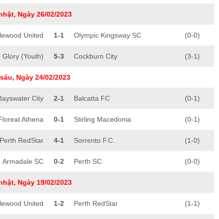
nhật, Ngày 26/02/2023
lewood United
1-1
Olympic Kingsway SC
(0-0)
 Glory (Youth)
5-3
Cockburn City
(3-1)
sáu, Ngày 24/02/2023
Bayswater City
2-1
Balcatta FC
(0-1)
Floreat Athena
0-1
Stirling Macedonia
(0-1)
Perth RedStar
4-1
Sorrento F.C.
(1-0)
Armadale SC
0-2
Perth SC
(0-0)
nhật, Ngày 19/02/2023
lewood United
1-2
Perth RedStar
(1-1)