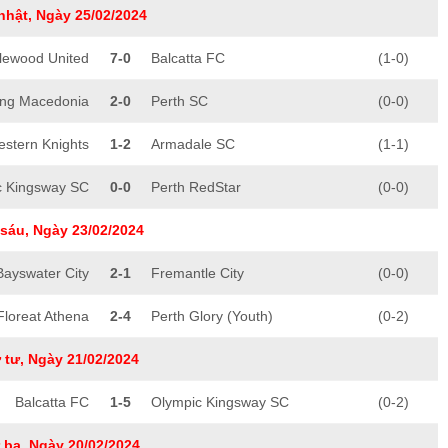
nhật, Ngày 25/02/2024
lewood United
7-0
Balcatta FC
(1-0)
ling Macedonia
2-0
Perth SC
(0-0)
stern Knights
1-2
Armadale SC
(1-1)
c Kingsway SC
0-0
Perth RedStar
(0-0)
sáu, Ngày 23/02/2024
Bayswater City
2-1
Fremantle City
(0-0)
Floreat Athena
2-4
Perth Glory (Youth)
(0-2)
 tư, Ngày 21/02/2024
Balcatta FC
1-5
Olympic Kingsway SC
(0-2)
 ba, Ngày 20/02/2024