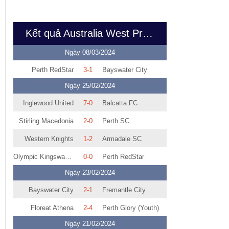
Kết quả Australia West Premier Bam Creative Night Series
Ngày 08/03/2024
Perth RedStar
3-1
Bayswater City
Ngày 25/02/2024
Inglewood United
7-0
Balcatta FC
Stirling Macedonia
2-0
Perth SC
Western Knights
1-2
Armadale SC
Olympic Kingsway SC
0-0
Perth RedStar
Ngày 23/02/2024
Bayswater City
2-1
Fremantle City
Floreat Athena
2-4
Perth Glory (Youth)
Ngày 21/02/2024