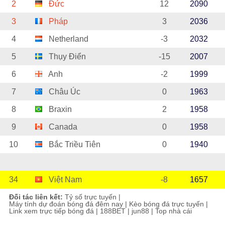
2
Đức
12
2090
3
Pháp
3
2036
4
Netherland
-3
2032
5
Thụy Điển
-15
2007
6
Anh
-2
1999
7
Châu Úc
0
1963
8
Braxin
2
1958
9
Canada
0
1958
10
Bắc Triều Tiên
0
1940
34
Việt Nam
-8
1657
Đối tác liên kết:
Tỷ số trực tuyến
|
Máy tính dự đoán bóng đá đêm nay
|
Kèo bóng đá trực tuyến
|
Link xem trực tiếp bóng đá
|
188BET
|
jun88
|
Top nhà cái