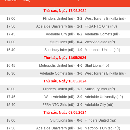
Thời gian
Vòng
FT
Thứ sáu, Ngày 17/05/2024
18:00
Flinders United (nữ)
3-2
West Torrens Birkalla (nữ)
17:50
Adelaide University (nữ)
1-1
FFSA NTC Girls (nữ)
17:45
Adelaide City (nữ)
0-2
Adelaide Comets (nữ)
17:00
Sturt Lions (nữ)
0-4
West Adelaide (nữ)
15:40
Salisbury Inter (nữ)
1-0
Metropolis United (nữ)
Thứ bảy, Ngày 11/05/2024
16:45
Metropolis United (nữ)
4-0
Sturt Lions (nữ)
10:30
Adelaide Comets (nữ)
3-0
West Torrens Birkalla (nữ)
Thứ sáu, Ngày 10/05/2024
18:00
Flinders United (nữ)
1-2
Salisbury Inter (nữ)
17:45
West Adelaide (nữ)
2-0
Adelaide University (nữ)
15:40
FFSA NTC Girls (nữ)
3-0
Adelaide City (nữ)
Thứ sáu, Ngày 03/05/2024
18:00
Sturt Lions (nữ)
0-0
Flinders United (nữ)
17:50
Adelaide University (nữ)
3-0
Metropolis United (nữ)