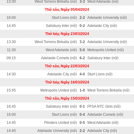
13:30
West Torrens Birkalla (nữ)
3-3
West Adelaide (nữ)
Thứ sáu, Ngày 05/04/2024
16:00
Sturt Lions (nữ)
2-2
Adelaide University (nữ)
14:45
Salisbury Inter (nữ)
0-2
Adelaide City (nữ)
Thứ bảy, Ngày 23/03/2024
13:30
West Torrens Birkalla (nữ)
3-2
Adelaide University (nữ)
11:30
West Adelaide (nữ)
5-0
Metropolis United (nữ)
09:15
Adelaide Comets (nữ)
6-2
Salisbury Inter (nữ)
Thứ sáu, Ngày 22/03/2024
14:30
Adelaide City (nữ)
4-0
Sturt Lions (nữ)
Thứ bảy, Ngày 16/03/2024
15:45
Metropolis United (nữ)
1-0
West Torrens Birkalla (nữ)
Thứ sáu, Ngày 15/03/2024
16:45
Salisbury Inter (nữ)
0-1
FFSA NTC Girls (nữ)
16:00
Sturt Lions (nữ)
0-4
Adelaide Comets (nữ)
14:45
Flinders United (nữ)
0-5
West Adelaide (nữ)
14:45
Adelaide University (nữ)
2-2
Adelaide City (nữ)