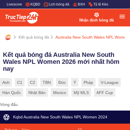
Livescore
KQBD
Lịch bóng đá
BXH
Tỷ lệ Kèo
Nhận định bóng đá
Kết quả bóng đá
Australia New South Wales NPL Women
Kết quả bóng đá Australia New South
Wales NPL Women 2026 mới nhất hôm
nay
Anh
C1
C2
TBN
Đức
Ý
Pháp
V-League
Hàn Quốc
Nhật Bản
Mexico
Mỹ MLS
AFF Cup
Vòng đấu
Kqbd Australia New South Wales NPL Women 2024