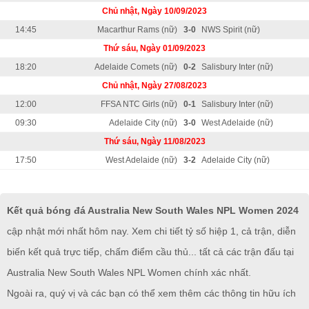
Chủ nhật, Ngày 10/09/2023
14:45
Macarthur Rams (nữ)
3-0
NWS Spirit (nữ)
Thứ sáu, Ngày 01/09/2023
18:20
Adelaide Comets (nữ)
0-2
Salisbury Inter (nữ)
Chủ nhật, Ngày 27/08/2023
12:00
FFSA NTC Girls (nữ)
0-1
Salisbury Inter (nữ)
09:30
Adelaide City (nữ)
3-0
West Adelaide (nữ)
Thứ sáu, Ngày 11/08/2023
17:50
West Adelaide (nữ)
3-2
Adelaide City (nữ)
Kết quả bóng đá Australia New South Wales NPL Women 2024
cập nhật mới nhất hôm nay. Xem chi tiết tỷ số hiệp 1, cả trận, diễn
biến kết quả trực tiếp, chấm điểm cầu thủ... tất cả các trận đấu tại
Australia New South Wales NPL Women chính xác nhất.
Ngoài ra, quý vị và các bạn có thể xem thêm các thông tin hữu ích