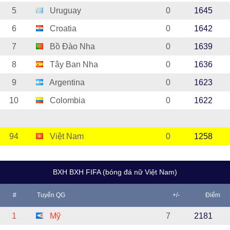
5
Uruguay
0
1645
6
Croatia
0
1642
7
Bồ Đào Nha
0
1639
8
Tây Ban Nha
0
1636
9
Argentina
0
1623
10
Colombia
0
1622
94
Việt Nam
0
1258
BXH BXH FIFA (bóng đá nữ Việt Nam)
#
Tuyển QG
+/-
Điểm
1
Mỹ
7
2181