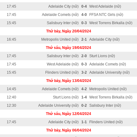
17:45
Adelaide City (nữ)
0-4
West Adelaide (nữ)
17:45
Adelaide Comets (nữ)
4-0
FFSA NTC Girls (nữ)
15:45
Salisbury Inter (nữ)
0-3
West Torrens Birkalla (nữ)
Thứ bảy, Ngày 20/04/2024
16:45
Metropolis United (nữ)
2-1
Adelaide City (nữ)
Thứ sáu, Ngày 19/04/2024
17:45
Salisbury Inter (nữ)
2-0
Sturt Lions (nữ)
17:45
West Adelaide (nữ)
0-3
Adelaide Comets (nữ)
15:45
Flinders United (nữ)
3-2
Adelaide University (nữ)
Thứ bảy, Ngày 13/04/2024
14:45
Adelaide Comets (nữ)
4-2
Metropolis United (nữ)
12:40
Sturt Lions (nữ)
1-4
West Torrens Birkalla (nữ)
12:30
Adelaide University (nữ)
0-2
Salisbury Inter (nữ)
Thứ sáu, Ngày 12/04/2024
17:45
Adelaide City (nữ)
1-1
Flinders United (nữ)
Thứ bảy, Ngày 06/04/2024