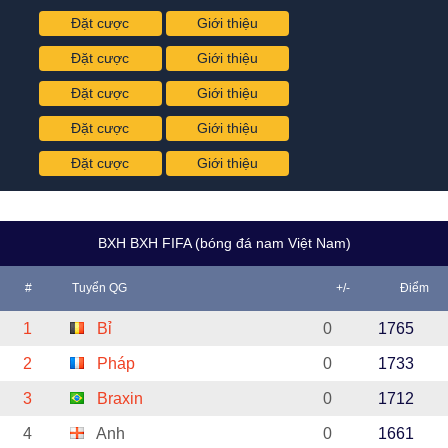
Đặt cược
Giới thiệu
Đặt cược
Giới thiệu
Đặt cược
Giới thiệu
Đặt cược
Giới thiệu
Đặt cược
Giới thiệu
BXH BXH FIFA (bóng đá nam Việt Nam)
#
Tuyển QG
+/-
Điểm
1
Bỉ
0
1765
2
Pháp
0
1733
3
Braxin
0
1712
4
Anh
0
1661