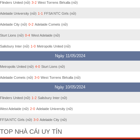
Flinders United (nữ)
3-2
West Torrens Birkalla (nữ)
Adelaide University (nữ)
1-1
FFSA NTC Girls (nữ)
Adelaide City (nữ)
0-2
Adelaide Comets (nữ)
Sturt Lions (nữ)
0-4
West Adelaide (nữ)
Salisbury Inter (nữ)
1-0
Metropolis United (nữ)
Ngày 11/05/2024
Metropolis United (nữ)
4-0
Sturt Lions (nữ)
Adelaide Comets (nữ)
3-0
West Torrens Birkalla (nữ)
Ngày 10/05/2024
Flinders United (nữ)
1-2
Salisbury Inter (nữ)
West Adelaide (nữ)
2-0
Adelaide University (nữ)
FFSA NTC Girls (nữ)
3-0
Adelaide City (nữ)
TOP NHÀ CÁI UY TÍN