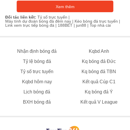
Xem thêm
Đối tác liên kết:
Tỷ số trực tuyến
|
Máy tính dự đoán bóng đá đêm nay
|
Kèo bóng đá trực tuyến
|
Link xem trực tiếp bóng đá
|
188BET
|
jun88
|
Top nhà cái
Nhận định bóng đá
Kqbd Anh
Tỷ lệ bóng đá
Kq bóng đá Đức
Tỷ số trực tuyến
Kq bóng đá TBN
Kqbd hôm nay
Kết quả Cúp C1
Lịch bóng đá
Kq bóng đá Ý
BXH bóng đá
Kết quả V League