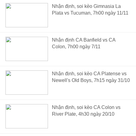
Nhận định, soi kèo Gimnasia La
Plata vs Tucuman, 7h00 ngày 11/11
Nhận định CA Banfield vs CA
Colon, 7h00 ngày 7/11
Nhận định, soi kèo CA Platense vs
Newell's Old Boys, 7h15 ngày 31/10
Nhận định, soi kèo CA Colon vs
River Plate, 4h30 ngày 20/10