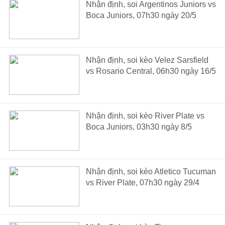
Nhận định, soi Argentinos Juniors vs
Boca Juniors, 07h30 ngày 20/5
Nhận định, soi kèo Velez Sarsfield
vs Rosario Central, 06h30 ngày 16/5
Nhận định, soi kèo River Plate vs
Boca Juniors, 03h30 ngày 8/5
Nhận định, soi kèo Atletico Tucuman
vs River Plate, 07h30 ngày 29/4