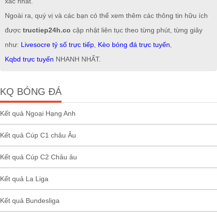
xác nhất.
Ngoài ra, quý vị và các bạn có thể xem thêm các thông tin hữu ích
được
tructiep24h.co
cập nhật liên tục theo từng phút, từng giây
như:
Livesocre tỷ số trực tiếp
,
Kèo bóng đá trực tuyến
,
Kqbd trực tuyến
NHANH NHẤT.
KQ BÓNG ĐÁ
Kết quả Ngoại Hạng Anh
Kết quả Cúp C1 châu Âu
Kết quả Cúp C2 Châu âu
Kết quả La Liga
Kết quả Bundesliga