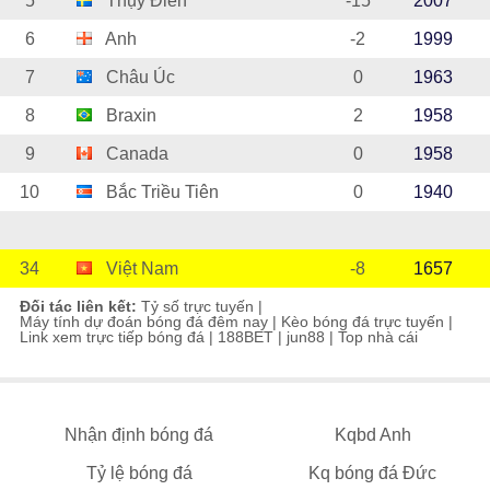
5
Thụy Điển
-15
2007
6
Anh
-2
1999
7
Châu Úc
0
1963
8
Braxin
2
1958
9
Canada
0
1958
10
Bắc Triều Tiên
0
1940
34
Việt Nam
-8
1657
Đối tác liên kết:
Tỷ số trực tuyến
|
Máy tính dự đoán bóng đá đêm nay
|
Kèo bóng đá trực tuyến
|
Link xem trực tiếp bóng đá
|
188BET
|
jun88
|
Top nhà cái
Nhận định bóng đá
Kqbd Anh
Tỷ lệ bóng đá
Kq bóng đá Đức