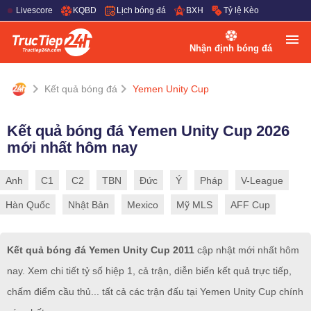
Livescore
KQBD
Lịch bóng đá
BXH
Tỷ lệ Kèo
Nhận định bóng đá
Kết quả bóng đá
Yemen Unity Cup
Kết quả bóng đá Yemen Unity Cup 2026
mới nhất hôm nay
Anh
C1
C2
TBN
Đức
Ý
Pháp
V-League
Hàn Quốc
Nhật Bản
Mexico
Mỹ MLS
AFF Cup
Kết quả bóng đá Yemen Unity Cup 2011
cập nhật mới nhất hôm
nay. Xem chi tiết tỷ số hiệp 1, cả trận, diễn biến kết quả trực tiếp,
chấm điểm cầu thủ... tất cả các trận đấu tại Yemen Unity Cup chính