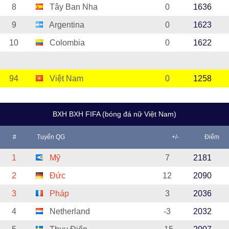
8
Tây Ban Nha
0
1636
9
Argentina
0
1623
10
Colombia
0
1622
94
Việt Nam
0
1258
BXH BXH FIFA (bóng đá nữ Việt Nam)
#
Tuyển QG
+/-
Điểm
1
Mỹ
7
2181
2
Đức
12
2090
3
Pháp
3
2036
4
Netherland
-3
2032