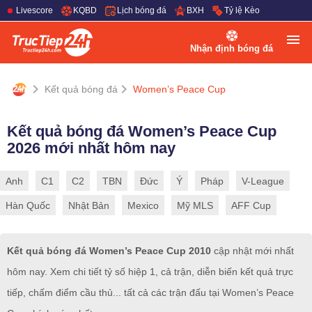
Livescore
KQBD
Lịch bóng đá
BXH
Tỷ lệ Kèo
Nhận định bóng đá
Kết quả bóng đá
Women’s Peace Cup
Kết quả bóng đá Women’s Peace Cup
2026 mới nhất hôm nay
Anh
C1
C2
TBN
Đức
Ý
Pháp
V-League
Hàn Quốc
Nhật Bản
Mexico
Mỹ MLS
AFF Cup
Kết quả bóng đá Women’s Peace Cup 2010
cập nhật mới nhất
hôm nay. Xem chi tiết tỷ số hiệp 1, cả trận, diễn biến kết quả trực
tiếp, chấm điểm cầu thủ... tất cả các trận đấu tại Women’s Peace