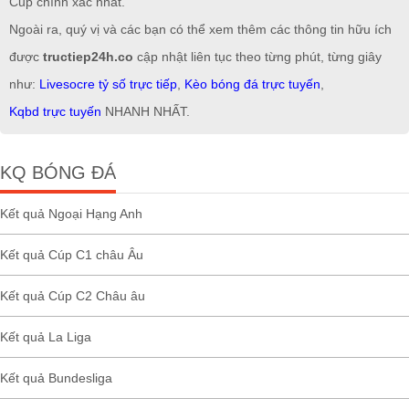
Cup chính xác nhất.
Ngoài ra, quý vị và các bạn có thể xem thêm các thông tin hữu ích
được
tructiep24h.co
cập nhật liên tục theo từng phút, từng giây
như:
Livesocre tỷ số trực tiếp
,
Kèo bóng đá trực tuyến
,
Kqbd trực tuyến
NHANH NHẤT.
KQ BÓNG ĐÁ
Kết quả Ngoại Hạng Anh
Kết quả Cúp C1 châu Âu
Kết quả Cúp C2 Châu âu
Kết quả La Liga
Kết quả Bundesliga