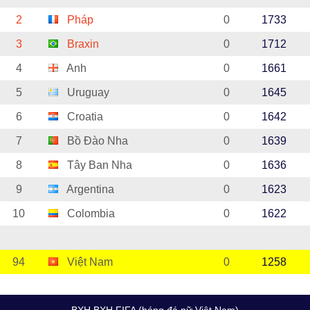
2
Pháp
0
1733
3
Braxin
0
1712
4
Anh
0
1661
5
Uruguay
0
1645
6
Croatia
0
1642
7
Bồ Đào Nha
0
1639
8
Tây Ban Nha
0
1636
9
Argentina
0
1623
10
Colombia
0
1622
94
Việt Nam
0
1258