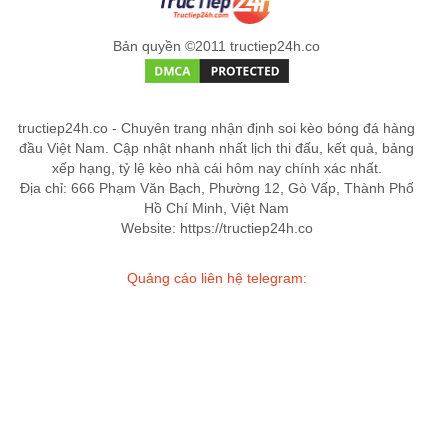
Bản quyền ©2011 tructiep24h.co
tructiep24h.co - Chuyên trang nhận định soi kèo bóng đá hàng
đầu Việt Nam. Cập nhật nhanh nhất lịch thi đấu, kết quả, bảng
xếp hạng, tỷ lệ kèo nhà cái hôm nay chính xác nhất.
Địa chỉ: 666 Phạm Văn Bạch, Phường 12, Gò Vấp, Thành Phố
Hồ Chí Minh, Việt Nam
Website: https://tructiep24h.co
Quảng cáo liên hệ telegram: