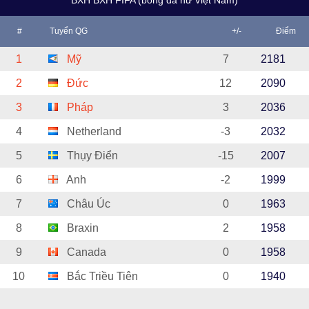
BXH BXH FIFA (bóng đá nữ Việt Nam)
#
Tuyển QG
+/-
Điểm
1
Mỹ
7
2181
2
Đức
12
2090
3
Pháp
3
2036
4
Netherland
-3
2032
5
Thụy Điển
-15
2007
6
Anh
-2
1999
7
Châu Úc
0
1963
8
Braxin
2
1958
9
Canada
0
1958
10
Bắc Triều Tiên
0
1940