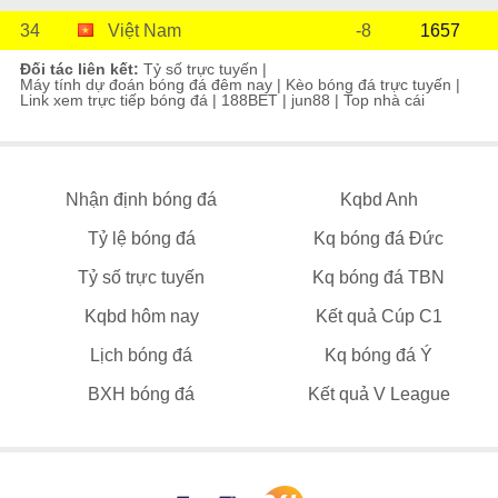
34
Việt Nam
-8
1657
Đối tác liên kết:
Tỷ số trực tuyến
|
Máy tính dự đoán bóng đá đêm nay
|
Kèo bóng đá trực tuyến
|
Link xem trực tiếp bóng đá
|
188BET
|
jun88
|
Top nhà cái
Nhận định bóng đá
Kqbd Anh
Tỷ lệ bóng đá
Kq bóng đá Đức
Tỷ số trực tuyến
Kq bóng đá TBN
Kqbd hôm nay
Kết quả Cúp C1
Lịch bóng đá
Kq bóng đá Ý
BXH bóng đá
Kết quả V League