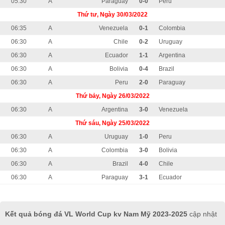
05:30
A
Paraguay
0-0
Peru
Thứ tư, Ngày 30/03/2022
06:35
A
Venezuela
0-1
Colombia
06:30
A
Chile
0-2
Uruguay
06:30
A
Ecuador
1-1
Argentina
06:30
A
Bolivia
0-4
Brazil
06:30
A
Peru
2-0
Paraguay
Thứ bảy, Ngày 26/03/2022
06:30
A
Argentina
3-0
Venezuela
Thứ sáu, Ngày 25/03/2022
06:30
A
Uruguay
1-0
Peru
06:30
A
Colombia
3-0
Bolivia
06:30
A
Brazil
4-0
Chile
06:30
A
Paraguay
3-1
Ecuador
Kết quả bóng đá VL World Cup kv Nam Mỹ 2023-2025
cập nhật