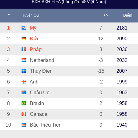
BXH BXH FIFA (bóng đá nữ Việt Nam)
#
Tuyển QG
+/-
Điểm
1
Mỹ
7
2181
2
Đức
12
2090
3
Pháp
3
2036
4
Netherland
-3
2032
5
Thụy Điển
-15
2007
6
Anh
-2
1999
7
Châu Úc
0
1963
8
Braxin
2
1958
9
Canada
0
1958
10
Bắc Triều Tiên
0
1940