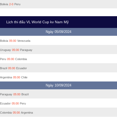
Bolivia
2-0
Peru
Lịch thi đấu VL World Cup kv Nam Mỹ
Ngày 05/09/2024
Bolivia
05:00
Venezuela
Uruguay
05:00
Paraguay
Peru
05:00
Colombia
Brazil
05:00
Ecuador
Argentina
05:00
Chile
Ngày 10/09/2024
Paraguay
05:00
Brazil
Ecuador
05:00
Peru
Colombia
05:00
Argentina