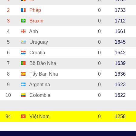
2
Pháp
0
1733
3
Braxin
0
1712
4
Anh
0
1661
5
Uruguay
0
1645
6
Croatia
0
1642
7
Bồ Đào Nha
0
1639
8
Tây Ban Nha
0
1636
9
Argentina
0
1623
10
Colombia
0
1622
94
Việt Nam
0
1258