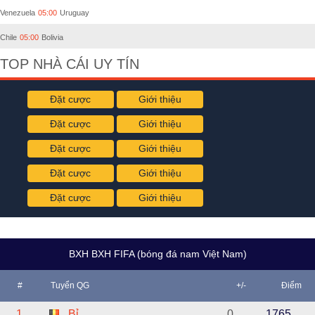
Venezuela
05:00
Uruguay
Chile
05:00
Bolivia
TOP NHÀ CÁI UY TÍN
Đặt cược
Giới thiệu
Đặt cược
Giới thiệu
Đặt cược
Giới thiệu
Đặt cược
Giới thiệu
Đặt cược
Giới thiệu
BXH BXH FIFA (bóng đá nam Việt Nam)
#
Tuyển QG
+/-
Điểm
1
Bỉ
0
1765