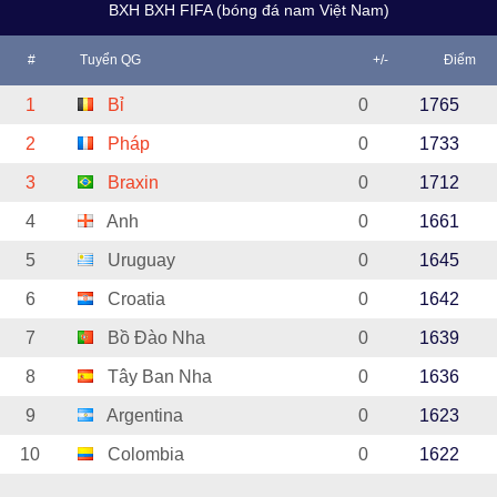
BXH BXH FIFA (bóng đá nam Việt Nam)
#
Tuyển QG
+/-
Điểm
1
Bỉ
0
1765
2
Pháp
0
1733
3
Braxin
0
1712
4
Anh
0
1661
5
Uruguay
0
1645
6
Croatia
0
1642
7
Bồ Đào Nha
0
1639
8
Tây Ban Nha
0
1636
9
Argentina
0
1623
10
Colombia
0
1622