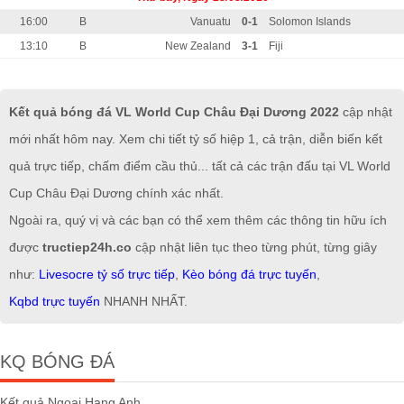
16:00
B
Vanuatu
0-1
Solomon Islands
13:10
B
New Zealand
3-1
Fiji
Kết quả bóng đá VL World Cup Châu Đại Dương 2022
cập nhật
mới nhất hôm nay. Xem chi tiết tỷ số hiệp 1, cả trận, diễn biến kết
quả trực tiếp, chấm điểm cầu thủ... tất cả các trận đấu tại VL World
Cup Châu Đại Dương chính xác nhất.
Ngoài ra, quý vị và các bạn có thể xem thêm các thông tin hữu ích
được
tructiep24h.co
cập nhật liên tục theo từng phút, từng giây
như:
Livesocre tỷ số trực tiếp
,
Kèo bóng đá trực tuyến
,
Kqbd trực tuyến
NHANH NHẤT.
KQ BÓNG ĐÁ
Kết quả Ngoại Hạng Anh