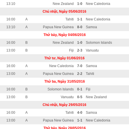
13:10
New Zealand
1-0
New Caledonia
Chủ nhật, Ngày 05/06/2016
16:00
A
Tahiti
1-1
New Caledonia
13:10
A
Papua New Guinea
8-0
Samoa
Thứ bảy, Ngày 04/06/2016
16:00
B
New Zealand
1-0
Solomon Islands
13:00
B
Fiji
2-3
Vanuatu
Thứ tư, Ngày 01/06/2016
16:00
A
New Caledonia
7-0
Samoa
13:00
A
Papua New Guinea
2-2
Tahiti
Thứ ba, Ngày 31/05/2016
16:00
B
Solomon Islands
0-1
Fiji
13:00
B
Vanuatu
0-5
New Zealand
Chủ nhật, Ngày 29/05/2016
16:00
A
Tahiti
4-0
Samoa
13:00
A
Papua New Guinea
1-1
New Caledonia
Thứ bảy, Ngày 28/05/2016