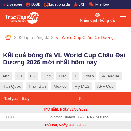
Livescore
KQBD
Lịch bóng đá
BXH
Tỷ lệ Kèo
Nhận định bóng đá
Kết quả bóng đá
VL World Cup Châu Đại Dương
Kết quả bóng đá VL World Cup Châu Đại
Dương 2026 mới nhất hôm nay
Anh
C1
C2
TBN
Đức
Ý
Pháp
V-League
Hàn Quốc
Nhật Bản
Mexico
Mỹ MLS
AFF Cup
Thời gian
Bảng
FT
Thứ năm, Ngày 31/03/2022
00:00
Solomon Islands
0-5
New Zealand
Thứ hai, Ngày 28/03/2022