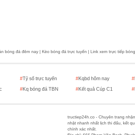
án bóng đá đêm nay
|
Kèo bóng đá trực tuyến
|
Link xem trực tiếp bón
#
Tỷ số trực tuyến
#
Kqbd hôm nay
#
c
#
Kq bóng đá TBN
#
Kết quả Cúp C1
#
tructiep24h.co - Chuyên trang nhậ
nhật nhanh nhất lịch thi đấu, kết q
chính xác nhất.