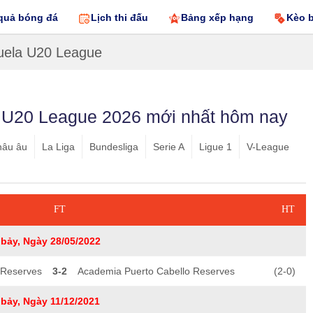
quả bóng đá
Lịch thi đấu
Bảng xếp hạng
Kèo 
uela U20 League
 U20 League 2026 mới nhất hôm nay
hâu âu
La Liga
Bundesliga
Serie A
Ligue 1
V-League
FT
HT
bảy, Ngày 28/05/2022
 Reserves
3-2
Academia Puerto Cabello Reserves
(2-0)
bảy, Ngày 11/12/2021