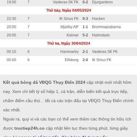
19:00
7
Vasteras SK FK
0-2
Djurgardens
Thứ bảy, Ngày 04/05/2024
22:30
7
IK Sirius FK
0-3
Hacken
20:00
7
Mjallby AIF
1-1
Brommapojkarna
20:00
7
Kalmar
5-2
Halmstads
Thứ ba, Ngày 30/04/2024
00:10
6
Hammarby
2-1
Vasteras SK FK
00:00
6
Elfsborg
2-0
IK Sirius FK
Kết quả bóng đá VĐQG Thụy Điển 2024
cập nhật mới nhất hôm
nay. Xem chi tiết tỷ số hiệp 1, cả trận, diễn biến kết quả trực tiếp,
chấm điểm cầu thủ... tất cả các trận đấu tại VĐQG Thụy Điển chính
xác nhất.
Ngoài ra, quý vị và các bạn có thể xem thêm các thông tin hữu ích
được
tructiep24h.co
cập nhật liên tục theo từng phút, từng giây