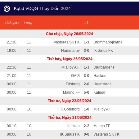
Kqbd VĐQG Thụy Điển 2024
Thời gian
Vòng
FT
Chủ nhật, Ngày 26/05/2024
21:30
11
Vasteras SK FK
1-1
Brommapojkarna
19:00
11
Hammarby
3-0
IK Sirius FK
Thứ bảy, Ngày 25/05/2024
22:30
11
Mjallby AIF
1-3
Djurgardens
21:00
11
GAIS
3-0
Hacken
00:00
11
Elfsborg
2-0
Halmstads
00:00
11
Malmo FF
5-0
Kalmar
Thứ tư, Ngày 22/05/2024
00:00
10
IFK Goteborg
1-0
Mjallby AIF
Thứ ba, Ngày 21/05/2024
00:10
10
Hacken
2-2
Malmo FF
00:00
10
IK Sirius FK
0-0
Vasteras SK FK