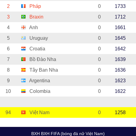
2
Pháp
0
1733
3
Braxin
0
1712
4
Anh
0
1661
5
Uruguay
0
1645
6
Croatia
0
1642
7
Bồ Đào Nha
0
1639
8
Tây Ban Nha
0
1636
9
Argentina
0
1623
10
Colombia
0
1622
94
Việt Nam
0
1258
BXH BXH FIFA (bóng đá nữ Việt Nam)