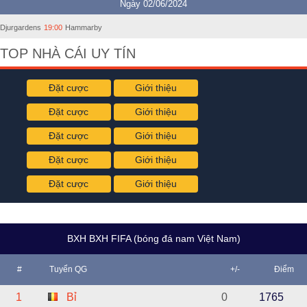
Ngày 02/06/2024
Djurgardens
19:00
Hammarby
TOP NHÀ CÁI UY TÍN
Đặt cược
Giới thiệu
Đặt cược
Giới thiệu
Đặt cược
Giới thiệu
Đặt cược
Giới thiệu
Đặt cược
Giới thiệu
BXH BXH FIFA (bóng đá nam Việt Nam)
#
Tuyển QG
+/-
Điểm
1
Bỉ
0
1765