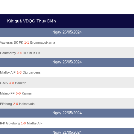
Kết quả VĐQG Thụy Điển
Ngày 26/05/2024
Vasteras SK FK
1-1
Brommapojkarna
Hammarby
3-0
IK Sirius FK
Ngày 25/05/2024
Mjallby AIF
1-3
Djurgardens
GAIS
3-0
Hacken
Malmo FF
5-0
Kalmar
Elfsborg
2-0
Halmstads
Ngày 22/05/2024
IFK Goteborg
1-0
Mjallby AIF
Ngày 21/05/2024