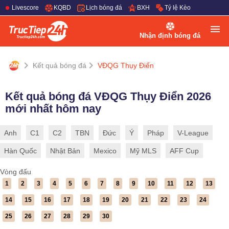
Livescore
KQBD
Lịch bóng đá
BXH
Tỷ lệ Kèo
Nhận định bóng đá
Kết quả bóng đá
VĐQG Thụy Điển
Kết quả bóng đá VĐQG Thụy Điển 2026
mới nhất hôm nay
Anh
C1
C2
TBN
Đức
Ý
Pháp
V-League
Hàn Quốc
Nhật Bản
Mexico
Mỹ MLS
AFF Cup
Vòng đấu
1
2
3
4
5
6
7
8
9
10
11
12
13
14
15
16
17
18
19
20
21
22
23
24
25
26
27
28
29
30