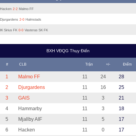
Hacken
2-2
Malmo FF
Djurgardens
2-0
Halmstads
IK Sirius FK
0-0
Vasteras SK FK
BXH VĐQG Thụy Điển
#
CLB
Trận
+/-
Điểm
1
Malmo FF
11
24
28
2
Djurgardens
11
16
25
3
GAIS
11
3
21
4
Hammarby
11
3
18
5
Mjallby AIF
11
5
17
6
Hacken
11
0
17