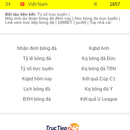
34
Việt Nam
-8
1657
Đối tác liên kết:
Tỷ số trực tuyến
|
Máy tính dự đoán bóng đá đêm nay
|
Kèo bóng đá trực tuyến
|
Link xem trực tiếp bóng đá
|
188BET
|
jun88
|
Top nhà cái
Nhận định bóng đá
Kqbd Anh
Tỷ lệ bóng đá
Kq bóng đá Đức
Tỷ số trực tuyến
Kq bóng đá TBN
Kqbd hôm nay
Kết quả Cúp C1
Lịch bóng đá
Kq bóng đá Ý
BXH bóng đá
Kết quả V League