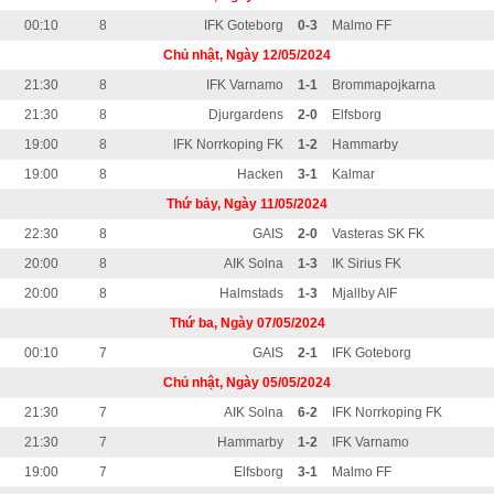
00:10
8
IFK Goteborg
0-3
Malmo FF
Chủ nhật, Ngày 12/05/2024
21:30
8
IFK Varnamo
1-1
Brommapojkarna
21:30
8
Djurgardens
2-0
Elfsborg
19:00
8
IFK Norrkoping FK
1-2
Hammarby
19:00
8
Hacken
3-1
Kalmar
Thứ bảy, Ngày 11/05/2024
22:30
8
GAIS
2-0
Vasteras SK FK
20:00
8
AIK Solna
1-3
IK Sirius FK
20:00
8
Halmstads
1-3
Mjallby AIF
Thứ ba, Ngày 07/05/2024
00:10
7
GAIS
2-1
IFK Goteborg
Chủ nhật, Ngày 05/05/2024
21:30
7
AIK Solna
6-2
IFK Norrkoping FK
21:30
7
Hammarby
1-2
IFK Varnamo
19:00
7
Elfsborg
3-1
Malmo FF