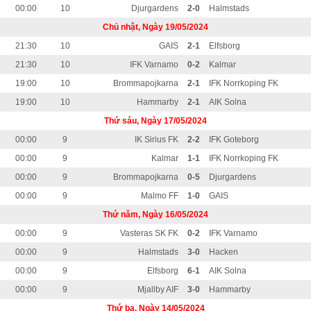
00:00
10
Djurgardens
2-0
Halmstads
Chủ nhật, Ngày 19/05/2024
21:30
10
GAIS
2-1
Elfsborg
21:30
10
IFK Varnamo
0-2
Kalmar
19:00
10
Brommapojkarna
2-1
IFK Norrkoping FK
19:00
10
Hammarby
2-1
AIK Solna
Thứ sáu, Ngày 17/05/2024
00:00
9
IK Sirius FK
2-2
IFK Goteborg
00:00
9
Kalmar
1-1
IFK Norrkoping FK
00:00
9
Brommapojkarna
0-5
Djurgardens
00:00
9
Malmo FF
1-0
GAIS
Thứ năm, Ngày 16/05/2024
00:00
9
Vasteras SK FK
0-2
IFK Varnamo
00:00
9
Halmstads
3-0
Hacken
00:00
9
Elfsborg
6-1
AIK Solna
00:00
9
Mjallby AIF
3-0
Hammarby
Thứ ba, Ngày 14/05/2024