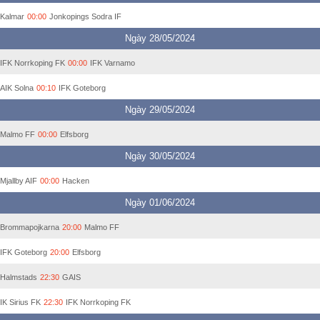
Kalmar
00:00
Jonkopings Sodra IF
Ngày 28/05/2024
IFK Norrkoping FK
00:00
IFK Varnamo
AIK Solna
00:10
IFK Goteborg
Ngày 29/05/2024
Malmo FF
00:00
Elfsborg
Ngày 30/05/2024
Mjallby AIF
00:00
Hacken
Ngày 01/06/2024
Brommapojkarna
20:00
Malmo FF
IFK Goteborg
20:00
Elfsborg
Halmstads
22:30
GAIS
IK Sirius FK
22:30
IFK Norrkoping FK