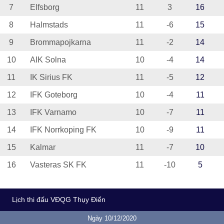
7
Elfsborg
11
3
16
8
Halmstads
11
-6
15
9
Brommapojkarna
11
-2
14
10
AIK Solna
10
-4
14
11
IK Sirius FK
11
-5
12
12
IFK Goteborg
10
-4
11
13
IFK Varnamo
10
-7
11
14
IFK Norrkoping FK
10
-9
11
15
Kalmar
11
-7
10
16
Vasteras SK FK
11
-10
5
Lịch thi đấu VĐQG Thụy Điển
Ngày 10/12/2020