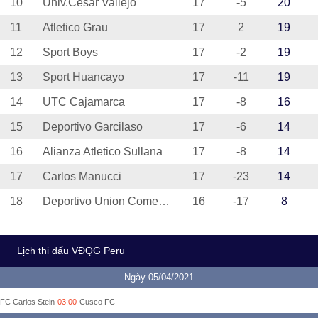
10
Univ.Cesar Vallejo
17
-5
20
11
Atletico Grau
17
2
19
12
Sport Boys
17
-2
19
13
Sport Huancayo
17
-11
19
14
UTC Cajamarca
17
-8
16
15
Deportivo Garcilaso
17
-6
14
16
Alianza Atletico Sullana
17
-8
14
17
Carlos Manucci
17
-23
14
18
Deportivo Union Comercio
16
-17
8
Lịch thi đấu VĐQG Peru
Ngày 05/04/2021
FC Carlos Stein
03:00
Cusco FC