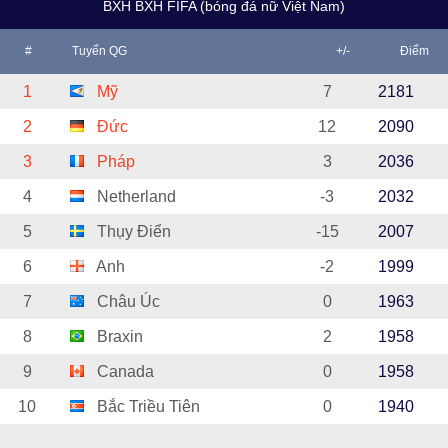
BXH BXH FIFA (bóng đá nữ Việt Nam)
#
Tuyển QG
+/-
Điểm
1
Mỹ
7
2181
2
Đức
12
2090
3
Pháp
3
2036
4
Netherland
-3
2032
5
Thụy Điển
-15
2007
6
Anh
-2
1999
7
Châu Úc
0
1963
8
Braxin
2
1958
9
Canada
0
1958
10
Bắc Triều Tiên
0
1940