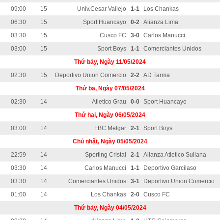
09:00
15
Univ.Cesar Vallejo
1-1
Los Chankas
06:30
15
Sport Huancayo
0-2
Alianza Lima
03:30
15
Cusco FC
3-0
Carlos Manucci
03:00
15
Sport Boys
1-1
Comerciantes Unidos
Thứ bảy, Ngày 11/05/2024
02:30
15
Deportivo Union Comercio
2-2
AD Tarma
Thứ ba, Ngày 07/05/2024
02:30
14
Atletico Grau
0-0
Sport Huancayo
Thứ hai, Ngày 06/05/2024
03:00
14
FBC Melgar
2-1
Sport Boys
Chủ nhật, Ngày 05/05/2024
22:59
14
Sporting Cristal
2-1
Alianza Atletico Sullana
03:30
14
Carlos Manucci
1-1
Deportivo Garcilaso
03:30
14
Comerciantes Unidos
3-1
Deportivo Union Comercio
01:00
14
Los Chankas
2-0
Cusco FC
Thứ bảy, Ngày 04/05/2024