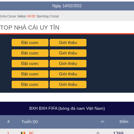
Ngày 14/02/2022
Univ.Cesar Vallejo
04:00
Sporting Cristal
TOP NHÀ CÁI UY TÍN
Đặt cược
Giới thiệu
Đặt cược
Giới thiệu
Đặt cược
Giới thiệu
Đặt cược
Giới thiệu
Đặt cược
Giới thiệu
BXH BXH FIFA (bóng đá nam Việt Nam)
#
Tuyển QG
+/-
Điểm
1
Bỉ
0
1765