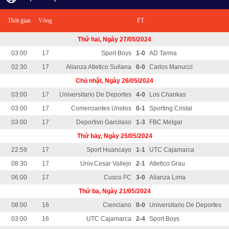
Thời gian
Vòng
FT
Thứ hai, Ngày 27/05/2024
03:00
17
Sport Boys
1-0
AD Tarma
02:30
17
Alianza Atletico Sullana
0-0
Carlos Manucci
Chủ nhật, Ngày 26/05/2024
03:00
17
Universitario De Deportes
4-0
Los Chankas
03:00
17
Comerciantes Unidos
0-1
Sporting Cristal
03:00
17
Deportivo Garcilaso
1-3
FBC Melgar
Thứ bảy, Ngày 25/05/2024
22:59
17
Sport Huancayo
1-1
UTC Cajamarca
08:30
17
Univ.Cesar Vallejo
2-1
Atletico Grau
06:00
17
Cusco FC
3-0
Alianza Lima
Thứ ba, Ngày 21/05/2024
08:00
16
Cienciano
0-0
Universitario De Deportes
03:00
16
UTC Cajamarca
2-4
Sport Boys