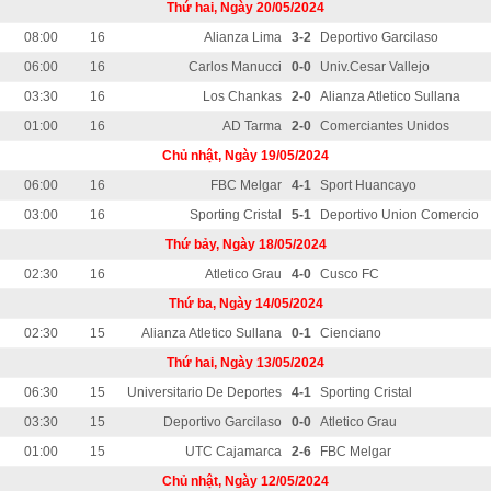
Thứ hai, Ngày 20/05/2024
08:00
16
Alianza Lima
3-2
Deportivo Garcilaso
06:00
16
Carlos Manucci
0-0
Univ.Cesar Vallejo
03:30
16
Los Chankas
2-0
Alianza Atletico Sullana
01:00
16
AD Tarma
2-0
Comerciantes Unidos
Chủ nhật, Ngày 19/05/2024
06:00
16
FBC Melgar
4-1
Sport Huancayo
03:00
16
Sporting Cristal
5-1
Deportivo Union Comercio
Thứ bảy, Ngày 18/05/2024
02:30
16
Atletico Grau
4-0
Cusco FC
Thứ ba, Ngày 14/05/2024
02:30
15
Alianza Atletico Sullana
0-1
Cienciano
Thứ hai, Ngày 13/05/2024
06:30
15
Universitario De Deportes
4-1
Sporting Cristal
03:30
15
Deportivo Garcilaso
0-0
Atletico Grau
01:00
15
UTC Cajamarca
2-6
FBC Melgar
Chủ nhật, Ngày 12/05/2024