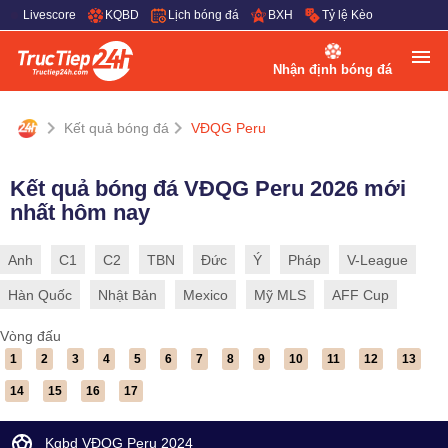
Livescore
KQBD
Lịch bóng đá
BXH
Tỷ lệ Kèo
Nhận định bóng đá
Kết quả bóng đá
VĐQG Peru
Kết quả bóng đá VĐQG Peru 2026 mới
nhất hôm nay
Anh
C1
C2
TBN
Đức
Ý
Pháp
V-League
Hàn Quốc
Nhật Bản
Mexico
Mỹ MLS
AFF Cup
Vòng đấu
1
2
3
4
5
6
7
8
9
10
11
12
13
14
15
16
17
Kqbd VĐQG Peru 2024