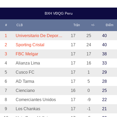
BXH VĐQG Peru
#
CLB
Trận
+/-
Điểm
1
Universitario De Deportes
17
25
40
2
Sporting Cristal
17
24
40
3
FBC Melgar
17
17
38
4
Alianza Lima
17
16
33
5
Cusco FC
17
1
29
6
AD Tarma
17
5
28
7
Cienciano
16
0
25
8
Comerciantes Unidos
17
-9
22
9
Los Chankas
17
-1
21