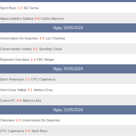
Sport Boys
1-0
AD Tarma
Alianza Atletico Sullana
0-0
Carlos Manucci
Ngày 26/05/2024
Universitario De Deportes
4-0
Los Chankas
Comerciantes Unidos
0-1
Sporting Cristal
Deportivo Garcilaso
1-3
FBC Melgar
Ngày 25/05/2024
Sport Huancayo
1-1
UTC Cajamarca
Univ.Cesar Vallejo
2-1
Atletico Grau
Cusco FC
3-0
Alianza Lima
Ngày 21/05/2024
Cienciano
0-0
Universitario De Deportes
UTC Cajamarca
2-4
Sport Boys