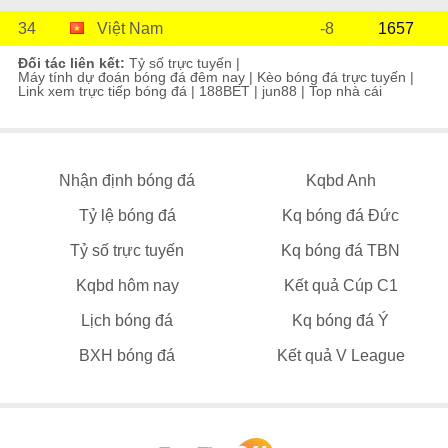
34
Việt Nam
-8
1657
Đối tác liên kết:
Tỷ số trực tuyến
|
Máy tính dự đoán bóng đá đêm nay
|
Kèo bóng đá trực tuyến
|
Link xem trực tiếp bóng đá
|
188BET
|
jun88
|
Top nhà cái
Nhận định bóng đá
Kqbd Anh
Tỷ lệ bóng đá
Kq bóng đá Đức
Tỷ số trực tuyến
Kq bóng đá TBN
Kqbd hôm nay
Kết quả Cúp C1
Lịch bóng đá
Kq bóng đá Ý
BXH bóng đá
Kết quả V League