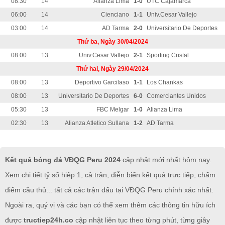
08:30
14
Alianza Lima
1-0
UTC Cajamarca
06:00
14
Cienciano
1-1
Univ.Cesar Vallejo
03:00
14
AD Tarma
2-0
Universitario De Deportes
Thứ ba, Ngày 30/04/2024
08:00
13
Univ.Cesar Vallejo
2-1
Sporting Cristal
Thứ hai, Ngày 29/04/2024
08:00
13
Deportivo Garcilaso
1-1
Los Chankas
08:00
13
Universitario De Deportes
6-0
Comerciantes Unidos
05:30
13
FBC Melgar
1-0
Alianza Lima
02:30
13
Alianza Atletico Sullana
1-2
AD Tarma
Kết quả bóng đá VĐQG Peru 2024
cập nhật mới nhất hôm nay.
Xem chi tiết tỷ số hiệp 1, cả trận, diễn biến kết quả trực tiếp, chấm
điểm cầu thủ... tất cả các trận đấu tại VĐQG Peru chính xác nhất.
Ngoài ra, quý vị và các bạn có thể xem thêm các thông tin hữu ích
được
tructiep24h.co
cập nhật liên tục theo từng phút, từng giây