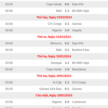
03:00
Cape Verde
0-0
Nam Phi
00:00
Mali
1-1
Bờ Biển Ngà
Thứ bảy, Ngày 03/02/2024
03:00
CH Congo
3-1
Guinea
00:00
Nigeria
1-0
Angola
Thứ tư, Ngày 31/01/2024
03:00
Morocco
0-2
Nam Phi
00:00
Mali
2-1
Burkina Faso
Thứ ba, Ngày 30/01/2024
03:00
Senegal
1-1
Bờ Biển Ngà
00:00
Cape Verde
1-0
Mauritania
Thứ hai, Ngày 29/01/2024
03:00
Ai Cập
1-1
CH Congo
00:00
Guinea Xích Đạo
0-1
Guinea
Chủ nhật, Ngày 28/01/2024
03:00
Nigeria
2-0
Cameroon