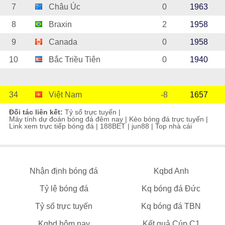
7
Châu Úc
0
1963
8
Braxin
2
1958
9
Canada
0
1958
10
Bắc Triều Tiên
0
1940
34
Việt Nam
-8
1657
Đối tác liên kết:
Tỷ số trực tuyến
|
Máy tính dự đoán bóng đá đêm nay
|
Kèo bóng đá trực tuyến
|
Link xem trực tiếp bóng đá
|
188BET
|
jun88
|
Top nhà cái
Nhận định bóng đá
Kqbd Anh
Tỷ lệ bóng đá
Kq bóng đá Đức
Tỷ số trực tuyến
Kq bóng đá TBN
Kqbd hôm nay
Kết quả Cúp C1