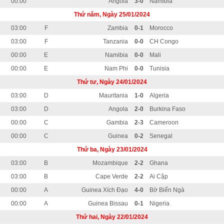
00:00
Angola
3-0
Namibia
Thứ năm, Ngày 25/01/2024
03:00
F
Zambia
0-1
Morocco
03:00
F
Tanzania
0-0
CH Congo
00:00
E
Namibia
0-0
Mali
00:00
E
Nam Phi
0-0
Tunisia
Thứ tư, Ngày 24/01/2024
03:00
D
Mauritania
1-0
Algeria
03:00
D
Angola
2-0
Burkina Faso
00:00
C
Gambia
2-3
Cameroon
00:00
C
Guinea
0-2
Senegal
Thứ ba, Ngày 23/01/2024
03:00
B
Mozambique
2-2
Ghana
03:00
B
Cape Verde
2-2
Ai Cập
00:00
A
Guinea Xích Đạo
4-0
Bờ Biển Ngà
00:00
A
Guinea Bissau
0-1
Nigeria
Thứ hai, Ngày 22/01/2024