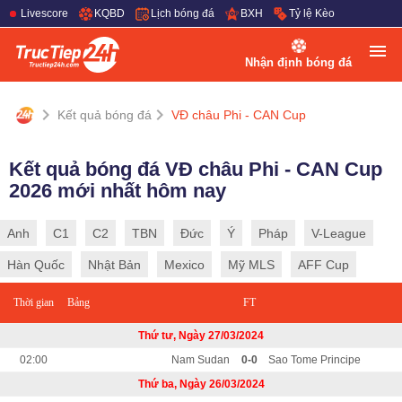
Livescore
KQBD
Lịch bóng đá
BXH
Tỷ lệ Kèo
Nhận định bóng đá
Kết quả bóng đá
VĐ châu Phi - CAN Cup
Kết quả bóng đá VĐ châu Phi - CAN Cup
2026 mới nhất hôm nay
Anh
C1
C2
TBN
Đức
Ý
Pháp
V-League
Hàn Quốc
Nhật Bản
Mexico
Mỹ MLS
AFF Cup
Thời gian
Bảng
FT
Thứ tư, Ngày 27/03/2024
02:00
Nam Sudan
0-0
Sao Tome Principe
Thứ ba, Ngày 26/03/2024