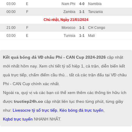
03:00
E
Nam Phi
4-0
Namibia
00:00
F
Zambia
1-1
Tanzania
Chủ nhật, Ngày 21/01/2024
21:00
F
Morocco
1-1
CH Congo
03:00
E
Tunisia
1-1
Mali
Kết quả bóng đá VĐ châu Phi - CAN Cup 2024-2026
cập nhật
mới nhất hôm nay. Xem chi tiết tỷ số hiệp 1, cả trận, diễn biến kết
quả trực tiếp, chấm điểm cầu thủ... tất cả các trận đấu tại VĐ châu
Phi - CAN Cup chính xác nhất.
Ngoài ra, quý vị và các bạn có thể xem thêm các thông tin hữu ích
được
tructiep24h.co
cập nhật liên tục theo từng phút, từng giây
như:
Livesocre tỷ số trực tiếp
,
Kèo bóng đá trực tuyến
,
Kqbd trực tuyến
NHANH NHẤT.