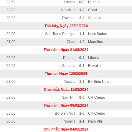
22:59
Liberia
0-0
Djibouti
22:00
Mauritius
1-2
Chad
20:00
Eswatini
2-2
Somalia
Thứ bảy, Ngày 23/03/2024
02:00
Sao Tome Principe
1-1
Nam Sudan
01:00
Chad
1-0
Mauritius
Thứ năm, Ngày 21/03/2024
05:00
Djibouti
0-2
Liberia
02:00
Somalia
0-3
Eswatini
Thứ hai, Ngày 12/02/2024
03:00
Nigeria
1-2
Bờ Biển Ngà
Chủ nhật, Ngày 11/02/2024
03:00
Nam Phi
0-0
CH Congo
Thứ năm, Ngày 08/02/2024
03:00
Bờ Biển Ngà
1-0
CH Congo
00:00
Nigeria
1-1
Nam Phi
Chủ nhật, Ngày 04/02/2024