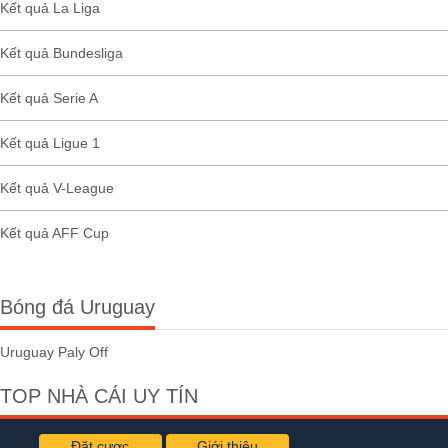
Kết quả La Liga
Kết quả Bundesliga
Kết quả Serie A
Kết quả Ligue 1
Kết quả V-League
Kết quả AFF Cup
Bóng đá Uruguay
Uruguay Paly Off
TOP NHÀ CÁI UY TÍN
Đặt cược
Giới thiệu