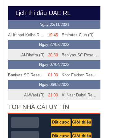
Lịch thi đấu UAE RL
Ngày 22/11/2021
Al Ittihad Kalba Reserves
19:45
Emirates Club (R)
Ngày 27/02/2022
Al-Dhafra (R)
20:30
Baniyas SC Reserves
Ngày 07/04/2022
Baniyas SC Reserves
01:00
Khor Fakkan Reserves
Ngày 06/05/2022
Al-Wasl (R)
21:00
Al Nasr Dubai Reserve
TOP NHÀ CÁI UY TÍN
Đặt cược
Giới thiệu
Đặt cược
Giới thiệu