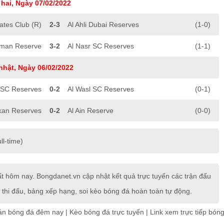
hai, Ngày 07/02/2022
ates Club (R)
2-3
Al Ahli Dubai Reserves
(1-0)
jman Reserve
3-2
Al Nasr SC Reserves
(1-1)
nhật, Ngày 06/02/2022
 SC Reserves
0-2
Al Wasl SC Reserves
(0-1)
kan Reserves
0-2
Al Ain Reserve
(0-0)
ll-time)
hôm nay. Bongdanet.vn cập nhật kết quả trực tuyến các trận đấu
 thi đấu, bảng xếp hạng, soi kèo bóng đá hoàn toàn tự động.
án bóng đá đêm nay
|
Kèo bóng đá trực tuyến
|
Link xem trực tiếp bón