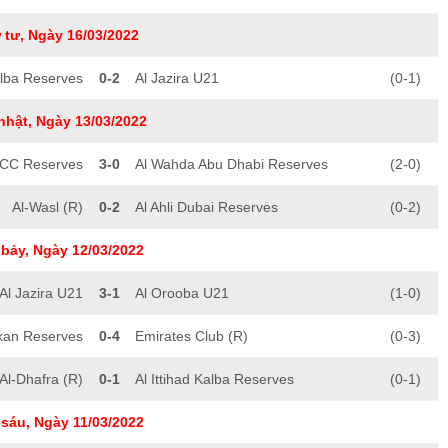
 tư, Ngày 16/03/2022
Kalba Reserves
0-2
Al Jazira U21
(0-1)
nhật, Ngày 13/03/2022
SCC Reserves
3-0
Al Wahda Abu Dhabi Reserves
(2-0)
Al-Wasl (R)
0-2
Al Ahli Dubai Reserves
(0-2)
bảy, Ngày 12/03/2022
Al Jazira U21
3-1
Al Orooba U21
(1-0)
kan Reserves
0-4
Emirates Club (R)
(0-3)
Al-Dhafra (R)
0-1
Al Ittihad Kalba Reserves
(0-1)
sáu, Ngày 11/03/2022