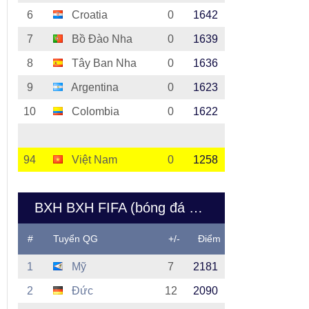
6
Croatia
0
1642
7
Bồ Đào Nha
0
1639
8
Tây Ban Nha
0
1636
9
Argentina
0
1623
10
Colombia
0
1622
94
Việt Nam
0
1258
BXH BXH FIFA (bóng đá nữ Việt Nam)
#
Tuyển QG
+/-
Điểm
1
Mỹ
7
2181
2
Đức
12
2090