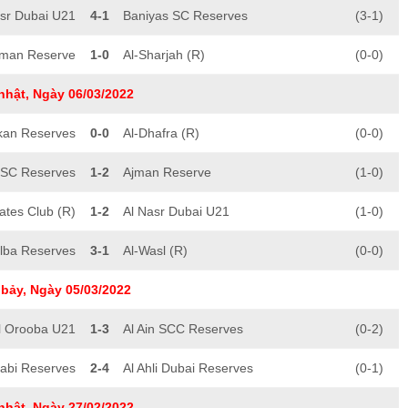
asr Dubai U21
4-1
Baniyas SC Reserves
(3-1)
jman Reserve
1-0
Al-Sharjah (R)
(0-0)
nhật, Ngày 06/03/2022
kan Reserves
0-0
Al-Dhafra (R)
(0-0)
 SC Reserves
1-2
Ajman Reserve
(1-0)
ates Club (R)
1-2
Al Nasr Dubai U21
(1-0)
Kalba Reserves
3-1
Al-Wasl (R)
(0-0)
bảy, Ngày 05/03/2022
l Orooba U21
1-3
Al Ain SCC Reserves
(0-2)
abi Reserves
2-4
Al Ahli Dubai Reserves
(0-1)
nhật, Ngày 27/02/2022