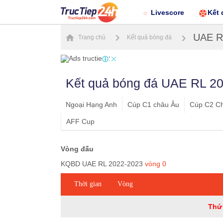
Livescore
Kết 
UAE R
Trang chủ
Kết quả bóng đá
Kết quả bóng đá UAE RL 20
Ngoại Hạng Anh
Cúp C1 châu Âu
Cúp C2 C
AFF Cup
Vòng đấu
KQBD UAE RL 2022-2023
vòng
0
Thời gian
Vòng
Thứ 