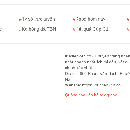
#
Tỷ số trực tuyến
#
Kqbd hôm nay
#
c
#
Kq bóng đá TBN
#
Kết quả Cúp C1
#
tructiep24h.co - Chuyên trang nhậ
nhật nhanh nhất lịch thi đấu, kết q
chính xác nhất.
Địa chỉ: 666 Phạm Văn Bạch, Phườ
Nam
Website: https://tructiep24h.co
Quảng cáo liên hệ telegram: