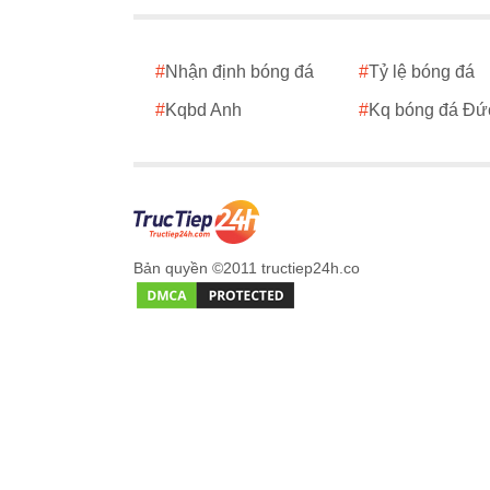
#
Nhận định bóng đá
#
Tỷ lệ bóng đá
#
Kqbd Anh
#
Kq bóng đá Đứ
Bản quyền ©2011 tructiep24h.co