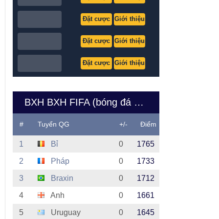
Đặt cược
Giới thiệu
Đặt cược
Giới thiệu
Đặt cược
Giới thiệu
BXH BXH FIFA (bóng đá nam Việt Nam)
#
Tuyển QG
+/-
Điểm
1
Bỉ
0
1765
2
Pháp
0
1733
3
Braxin
0
1712
4
Anh
0
1661
5
Uruguay
0
1645