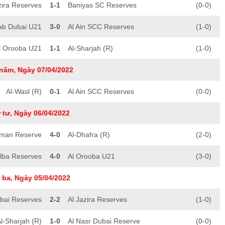
zira Reserves
1-1
Baniyas SC Reserves
(0-0)
ab Dubai U21
3-0
Al Ain SCC Reserves
(1-0)
l Orooba U21
1-1
Al-Sharjah (R)
(1-0)
năm, Ngày 07/04/2022
Al-Wasl (R)
0-1
Al Ain SCC Reserves
(0-0)
 tư, Ngày 06/04/2022
jman Reserve
4-0
Al-Dhafra (R)
(2-0)
Kalba Reserves
4-0
Al Orooba U21
(3-0)
 ba, Ngày 05/04/2022
ubai Reserves
2-2
Al Jazira Reserves
(1-0)
l-Sharjah (R)
1-0
Al Nasr Dubai Reserve
(0-0)