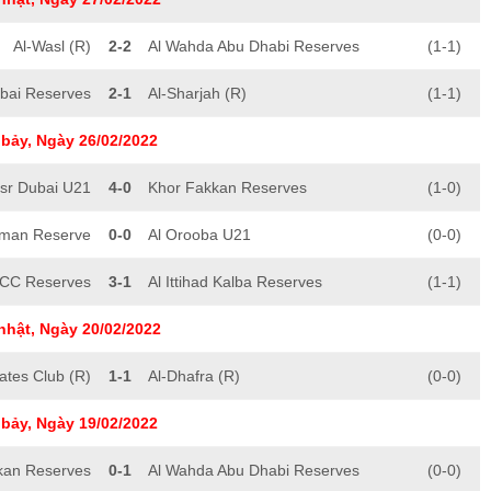
Al-Wasl (R)
2-2
Al Wahda Abu Dhabi Reserves
(1-1)
ubai Reserves
2-1
Al-Sharjah (R)
(1-1)
bảy, Ngày 26/02/2022
asr Dubai U21
4-0
Khor Fakkan Reserves
(1-0)
jman Reserve
0-0
Al Orooba U21
(0-0)
SCC Reserves
3-1
Al Ittihad Kalba Reserves
(1-1)
nhật, Ngày 20/02/2022
ates Club (R)
1-1
Al-Dhafra (R)
(0-0)
bảy, Ngày 19/02/2022
kan Reserves
0-1
Al Wahda Abu Dhabi Reserves
(0-0)