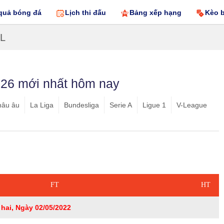
quả bóng đá
Lịch thi đấu
Bảng xếp hạng
Kèo 
L
26 mới nhất hôm nay
hâu âu
La Liga
Bundesliga
Serie A
Ligue 1
V-League
FT
HT
hai, Ngày 02/05/2022