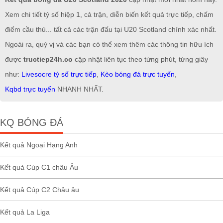
Xem chi tiết tỷ số hiệp 1, cả trận, diễn biến kết quả trực tiếp, chấm
điểm cầu thủ... tất cả các trận đấu tại U20 Scotland chính xác nhất.
Ngoài ra, quý vị và các bạn có thể xem thêm các thông tin hữu ích
được
tructiep24h.co
cập nhật liên tục theo từng phút, từng giây
như:
Livesocre tỷ số trực tiếp
,
Kèo bóng đá trực tuyến
,
Kqbd trực tuyến
NHANH NHẤT.
KQ BÓNG ĐÁ
Kết quả Ngoại Hạng Anh
Kết quả Cúp C1 châu Âu
Kết quả Cúp C2 Châu âu
Kết quả La Liga