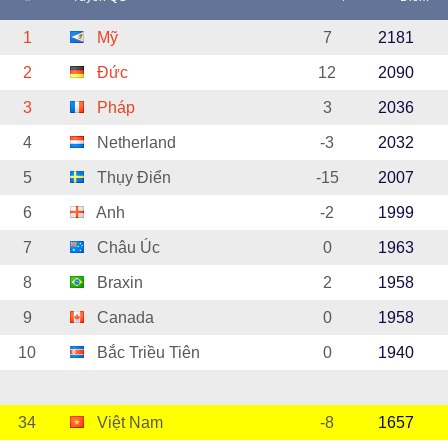
1
Mỹ
7
2181
2
Đức
12
2090
3
Pháp
3
2036
4
Netherland
-3
2032
5
Thụy Điển
-15
2007
6
Anh
-2
1999
7
Châu Úc
0
1963
8
Braxin
2
1958
9
Canada
0
1958
10
Bắc Triều Tiên
0
1940
34
Việt Nam
-8
1657