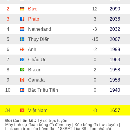
2
Đức
12
2090
3
Pháp
3
2036
4
Netherland
-3
2032
5
Thụy Điển
-15
2007
6
Anh
-2
1999
7
Châu Úc
0
1963
8
Braxin
2
1958
9
Canada
0
1958
10
Bắc Triều Tiên
0
1940
34
Việt Nam
-8
1657
Đối tác liên kết:
Tỷ số trực tuyến
|
Máy tính dự đoán bóng đá đêm nay
|
Kèo bóng đá trực tuyến
|
Link xem trực tiếp bóng đá
|
188BET
|
jun88
|
Top nhà cái