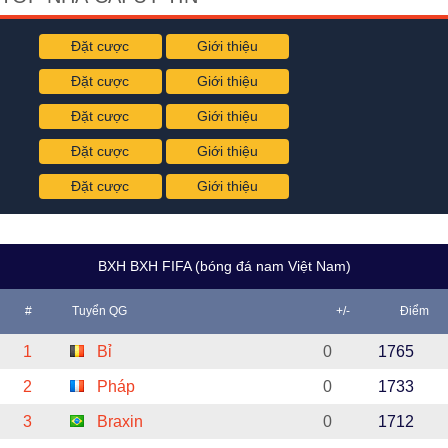
Đặt cược
Giới thiệu
Đặt cược
Giới thiệu
Đặt cược
Giới thiệu
Đặt cược
Giới thiệu
Đặt cược
Giới thiệu
BXH BXH FIFA (bóng đá nam Việt Nam)
#
Tuyển QG
+/-
Điểm
1
Bỉ
0
1765
2
Pháp
0
1733
3
Braxin
0
1712