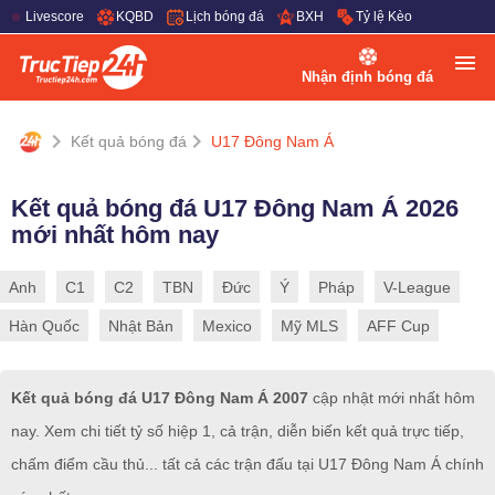
Livescore
KQBD
Lịch bóng đá
BXH
Tỷ lệ Kèo
Nhận định bóng đá
Kết quả bóng đá
U17 Đông Nam Á
Kết quả bóng đá U17 Đông Nam Á 2026
mới nhất hôm nay
Anh
C1
C2
TBN
Đức
Ý
Pháp
V-League
Hàn Quốc
Nhật Bản
Mexico
Mỹ MLS
AFF Cup
Kết quả bóng đá U17 Đông Nam Á 2007
cập nhật mới nhất hôm
nay. Xem chi tiết tỷ số hiệp 1, cả trận, diễn biến kết quả trực tiếp,
chấm điểm cầu thủ... tất cả các trận đấu tại U17 Đông Nam Á chính