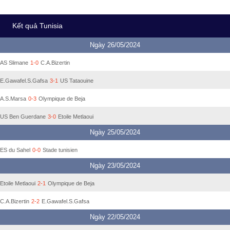
Kết quả Tunisia
Ngày 26/05/2024
AS Slimane
1-0
C.A.Bizertin
E.Gawafel.S.Gafsa
3-1
US Tataouine
A.S.Marsa
0-3
Olympique de Beja
US Ben Guerdane
3-0
Etoile Metlaoui
Ngày 25/05/2024
ES du Sahel
0-0
Stade tunisien
Ngày 23/05/2024
Etoile Metlaoui
2-1
Olympique de Beja
C.A.Bizertin
2-2
E.Gawafel.S.Gafsa
Ngày 22/05/2024