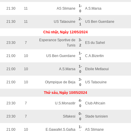
1-
21:30
11
AS Slimane
A.S.Marsa
0
2-
21:30
11
US Tataouine
US Ben Guerdane
1
Chủ nhật, Ngày 12/05/2024
Esperance Sportive de
3-
23:30
7
ES du Sahel
Tunis
2
1-
21:00
10
US Ben Guerdane
C.A.Bizertin
1
1-
21:00
10
A.S.Marsa
Etoile Metlaoui
0
3-
21:00
10
Olympique de Beja
US Tataouine
0
Thứ sáu, Ngày 10/05/2024
4-
23:30
7
U.S.Monastir
Club Africain
0
0-
23:30
7
Sifakesi
Stade tunisien
0
1-
21:00
10
E.Gawafel.S.Gafsa
AS Slimane