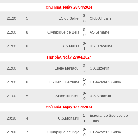
Chủ nhật, Ngày 28/04/2024
0-
21:20
5
ES du Sahel
Club Africain
0
3-
21:00
8
Olympique de Beja
AS Slimane
0
3-
21:00
8
A.S.Marsa
US Tataouine
1
Thứ bảy, Ngày 27/04/2024
2-
21:00
8
Etoile Metlaoui
C.A.Bizertin
2
1-
21:00
8
US Ben Guerdane
E.Gawafel.S.Gafsa
0
0-
21:00
5
Stade tunisien
U.S.Monastir
0
Chủ nhật, Ngày 14/04/2024
1-
Esperance Sportive de
23:30
4
U.S.Monastir
1
Tunis
0-
21:00
7
Olympique de Beja
E.Gawafel.S.Gafsa
0