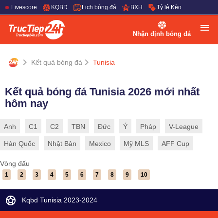
Livescore
KQBD
Lịch bóng đá
BXH
Tỷ lệ Kèo
Nhận định bóng đá
Kết quả bóng đá
Tunisia
Kết quả bóng đá Tunisia 2026 mới nhất
hôm nay
Anh
C1
C2
TBN
Đức
Ý
Pháp
V-League
Hàn Quốc
Nhật Bản
Mexico
Mỹ MLS
AFF Cup
Vòng đấu
1
2
3
4
5
6
7
8
9
10
Kqbd Tunisia 2023-2024