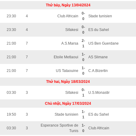
Thứ bảy, Ngày 13/04/2024
0-
23:30
4
Club Africain
Stade tunisien
0
0-
23:30
4
Sifakesi
ES du Sahel
0
2-
21:00
7
A.S.Marsa
US Ben Guerdane
1
1-
21:00
7
Etoile Metlaoui
AS Slimane
0
1-
21:00
7
US Tataouine
C.A.Bizertin
0
Thứ hai, Ngày 18/03/2024
0-
03:30
3
Sifakesi
U.S.Monastir
1
Chủ nhật, Ngày 17/03/2024
1-
19:50
3
Stade tunisien
ES du Sahel
1
Esperance Sportive de
1-
03:30
3
Club Africain
Tunis
0