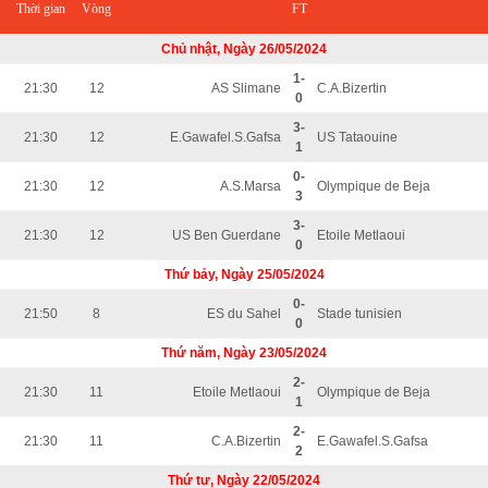
Thời gian
Vòng
FT
Chủ nhật, Ngày 26/05/2024
1-
21:30
12
AS Slimane
C.A.Bizertin
0
3-
21:30
12
E.Gawafel.S.Gafsa
US Tataouine
1
0-
21:30
12
A.S.Marsa
Olympique de Beja
3
3-
21:30
12
US Ben Guerdane
Etoile Metlaoui
0
Thứ bảy, Ngày 25/05/2024
0-
21:50
8
ES du Sahel
Stade tunisien
0
Thứ năm, Ngày 23/05/2024
2-
21:30
11
Etoile Metlaoui
Olympique de Beja
1
2-
21:30
11
C.A.Bizertin
E.Gawafel.S.Gafsa
2
Thứ tư, Ngày 22/05/2024