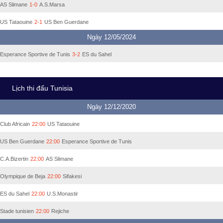
AS Slimane
1-0
A.S.Marsa
US Tataouine
2-1
US Ben Guerdane
Ngày 12/05/2024
Esperance Sportive de Tunis
3-2
ES du Sahel
Lịch thi đấu Tunisia
Ngày 12/12/2020
Club Africain
22:00
US Tataouine
US Ben Guerdane
22:00
Esperance Sportive de Tunis
C.A.Bizertin
22:00
AS Slimane
Olympique de Beja
22:00
Sifakesi
ES du Sahel
22:00
U.S.Monastir
Stade tunisien
22:00
Rejiche