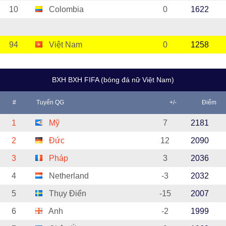
10
Colombia
0
1622
94
Việt Nam
0
1258
BXH BXH FIFA (bóng đá nữ Việt Nam)
#
Tuyển QG
+/-
Điểm
1
Mỹ
7
2181
2
Đức
12
2090
3
Pháp
3
2036
4
Netherland
-3
2032
5
Thụy Điển
-15
2007
6
Anh
-2
1999