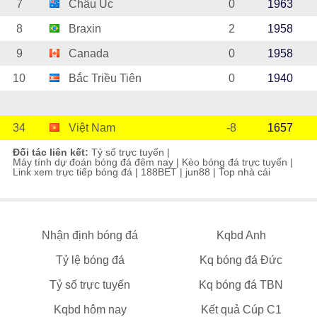
7
Châu Úc
0
1963
8
Braxin
2
1958
9
Canada
0
1958
10
Bắc Triều Tiên
0
1940
34
Việt Nam
-8
1657
Đối tác liên kết:
Tỷ số trực tuyến
|
Máy tính dự đoán bóng đá đêm nay
|
Kèo bóng đá trực tuyến
|
Link xem trực tiếp bóng đá
|
188BET
|
jun88
|
Top nhà cái
Nhận định bóng đá
Kqbd Anh
Tỷ lệ bóng đá
Kq bóng đá Đức
Tỷ số trực tuyến
Kq bóng đá TBN
Kqbd hôm nay
Kết quả Cúp C1