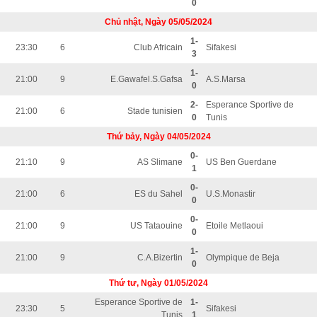
0
Chủ nhật, Ngày 05/05/2024
1-
23:30
6
Club Africain
Sifakesi
3
1-
21:00
9
E.Gawafel.S.Gafsa
A.S.Marsa
0
2-
Esperance Sportive de
21:00
6
Stade tunisien
0
Tunis
Thứ bảy, Ngày 04/05/2024
0-
21:10
9
AS Slimane
US Ben Guerdane
1
0-
21:00
6
ES du Sahel
U.S.Monastir
0
0-
21:00
9
US Tataouine
Etoile Metlaoui
0
1-
21:00
9
C.A.Bizertin
Olympique de Beja
0
Thứ tư, Ngày 01/05/2024
Esperance Sportive de
1-
23:30
5
Sifakesi
Tunis
1