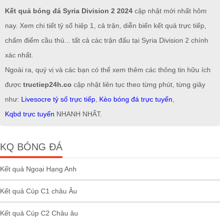
Kết quả bóng đá Syria Division 2 2024
cập nhật mới nhất hôm
nay. Xem chi tiết tỷ số hiệp 1, cả trận, diễn biến kết quả trực tiếp,
chấm điểm cầu thủ... tất cả các trận đấu tại Syria Division 2 chính
xác nhất.
Ngoài ra, quý vị và các bạn có thể xem thêm các thông tin hữu ích
được
tructiep24h.co
cập nhật liên tục theo từng phút, từng giây
như:
Livesocre tỷ số trực tiếp
,
Kèo bóng đá trực tuyến
,
Kqbd trực tuyến
NHANH NHẤT.
KQ BÓNG ĐÁ
Kết quả Ngoại Hạng Anh
Kết quả Cúp C1 châu Âu
Kết quả Cúp C2 Châu âu