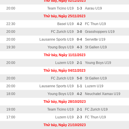
Thứ bảy, Ngày 02/12/2023
20:00
Team Ticino U19
1-3
Aarau U19
Thứ bảy, Ngày 25/11/2023
22:30
Basel U19
4-2
FC Thun U19
20:00
FC Zurich U19
3-0
Grasshoppers U19
20:00
Lausanne Sports U19
0-4
Servette U19
19:30
Young Boys U19
4-3
St Gallen U19
Thứ bảy, Ngày 11/11/2023
20:00
Luzern U19
2-1
Young Boys U19
Thứ bảy, Ngày 04/11/2023
20:00
FC Zurich U19
5-0
St Gallen U19
20:00
Lausanne Sports U19
1-1
Luzern U19
18:00
Young Boys U19
4-2
Neuchatel Xamax U19
Thứ bảy, Ngày 28/10/2023
19:00
Team Ticino U19
2-1
FC Zurich U19
17:00
Luzern U19
2-3
FC Thun U19
Thứ bảy, Ngày 21/10/2023