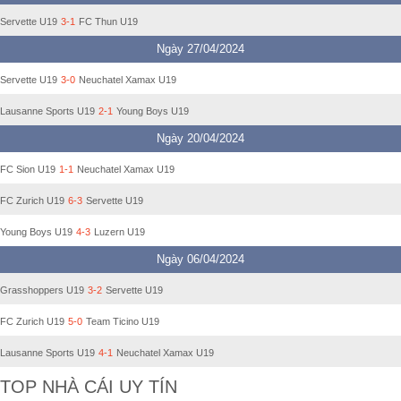
Servette U19
3-1
FC Thun U19
Ngày 27/04/2024
Servette U19
3-0
Neuchatel Xamax U19
Lausanne Sports U19
2-1
Young Boys U19
Ngày 20/04/2024
FC Sion U19
1-1
Neuchatel Xamax U19
FC Zurich U19
6-3
Servette U19
Young Boys U19
4-3
Luzern U19
Ngày 06/04/2024
Grasshoppers U19
3-2
Servette U19
FC Zurich U19
5-0
Team Ticino U19
Lausanne Sports U19
4-1
Neuchatel Xamax U19
TOP NHÀ CÁI UY TÍN