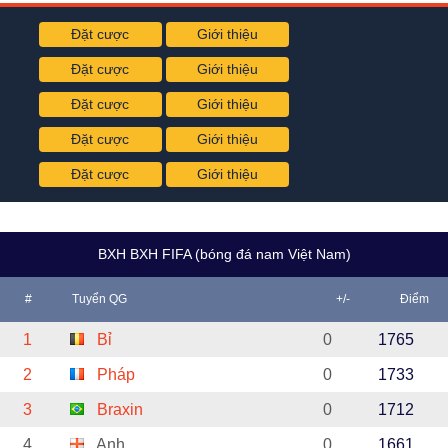
Đặt cược
Giới thiệu
Đặt cược
Giới thiệu
Đặt cược
Giới thiệu
Đặt cược
Giới thiệu
Đặt cược
Giới thiệu
BXH BXH FIFA (bóng đá nam Việt Nam)
#
Tuyển QG
+/-
Điểm
1
Bỉ
0
1765
2
Pháp
0
1733
3
Braxin
0
1712
4
Anh
0
1661