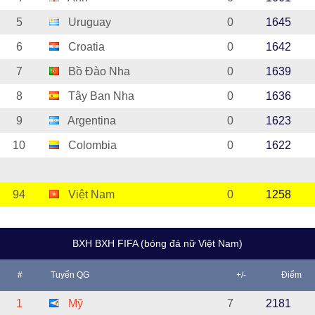
5
Uruguay
0
1645
6
Croatia
0
1642
7
Bồ Đào Nha
0
1639
8
Tây Ban Nha
0
1636
9
Argentina
0
1623
10
Colombia
0
1622
94
Việt Nam
0
1258
BXH BXH FIFA (bóng đá nữ Việt Nam)
#
Tuyển QG
+/-
Điểm
1
Mỹ
7
2181