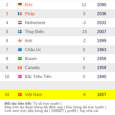
2
Đức
12
2090
3
Pháp
3
2036
4
Netherland
-3
2032
5
Thụy Điển
-15
2007
6
Anh
-2
1999
7
Châu Úc
0
1963
8
Braxin
2
1958
9
Canada
0
1958
10
Bắc Triều Tiên
0
1940
34
Việt Nam
-8
1657
Đối tác liên kết:
Tỷ số trực tuyến
|
Máy tính dự đoán bóng đá đêm nay
|
Kèo bóng đá trực tuyến
|
Link xem trực tiếp bóng đá
|
188BET
|
jun88
|
Top nhà cái