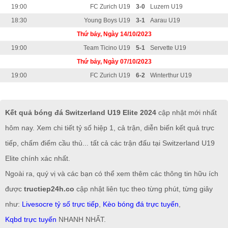
19:00
FC Zurich U19
3-0
Luzern U19
18:30
Young Boys U19
3-1
Aarau U19
Thứ bảy, Ngày 14/10/2023
19:00
Team Ticino U19
5-1
Servette U19
Thứ bảy, Ngày 07/10/2023
19:00
FC Zurich U19
6-2
Winterthur U19
Kết quả bóng đá Switzerland U19 Elite 2024
cập nhật mới nhất
hôm nay. Xem chi tiết tỷ số hiệp 1, cả trận, diễn biến kết quả trực
tiếp, chấm điểm cầu thủ... tất cả các trận đấu tại Switzerland U19
Elite chính xác nhất.
Ngoài ra, quý vị và các bạn có thể xem thêm các thông tin hữu ích
được
tructiep24h.co
cập nhật liên tục theo từng phút, từng giây
như:
Livesocre tỷ số trực tiếp
,
Kèo bóng đá trực tuyến
,
Kqbd trực tuyến
NHANH NHẤT.