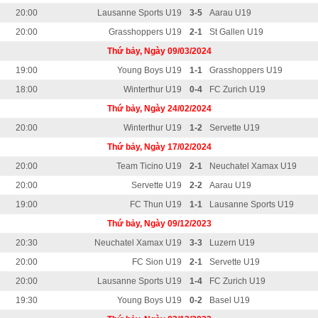
20:00
Lausanne Sports U19
3-5
Aarau U19
20:00
Grasshoppers U19
2-1
St Gallen U19
Thứ bảy, Ngày 09/03/2024
19:00
Young Boys U19
1-1
Grasshoppers U19
18:00
Winterthur U19
0-4
FC Zurich U19
Thứ bảy, Ngày 24/02/2024
20:00
Winterthur U19
1-2
Servette U19
Thứ bảy, Ngày 17/02/2024
20:00
Team Ticino U19
2-1
Neuchatel Xamax U19
20:00
Servette U19
2-2
Aarau U19
19:00
FC Thun U19
1-1
Lausanne Sports U19
Thứ bảy, Ngày 09/12/2023
20:30
Neuchatel Xamax U19
3-3
Luzern U19
20:00
FC Sion U19
2-1
Servette U19
20:00
Lausanne Sports U19
1-4
FC Zurich U19
19:30
Young Boys U19
0-2
Basel U19