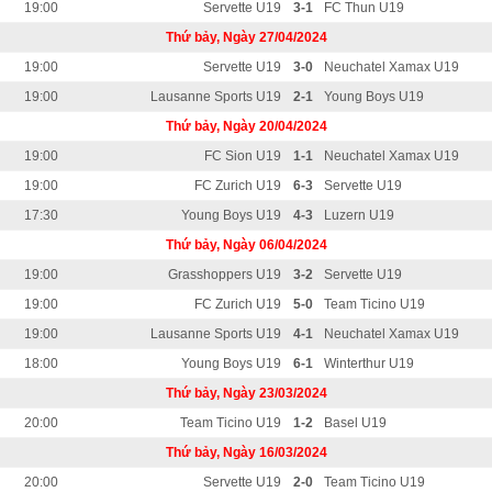
19:00
Servette U19
3-1
FC Thun U19
Thứ bảy, Ngày 27/04/2024
19:00
Servette U19
3-0
Neuchatel Xamax U19
19:00
Lausanne Sports U19
2-1
Young Boys U19
Thứ bảy, Ngày 20/04/2024
19:00
FC Sion U19
1-1
Neuchatel Xamax U19
19:00
FC Zurich U19
6-3
Servette U19
17:30
Young Boys U19
4-3
Luzern U19
Thứ bảy, Ngày 06/04/2024
19:00
Grasshoppers U19
3-2
Servette U19
19:00
FC Zurich U19
5-0
Team Ticino U19
19:00
Lausanne Sports U19
4-1
Neuchatel Xamax U19
18:00
Young Boys U19
6-1
Winterthur U19
Thứ bảy, Ngày 23/03/2024
20:00
Team Ticino U19
1-2
Basel U19
Thứ bảy, Ngày 16/03/2024
20:00
Servette U19
2-0
Team Ticino U19