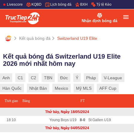
Livescore
KQBD
Lịch bóng đá
BXH
Tỷ lệ Kèo
Nhận định bóng đá
Kết quả bóng đá
Switzerland U19 Elite
Kết quả bóng đá Switzerland U19 Elite
2026 mới nhất hôm nay
Anh
C1
C2
TBN
Đức
Ý
Pháp
V-League
Hàn Quốc
Nhật Bản
Mexico
Mỹ MLS
AFF Cup
Thời gian
Bảng
FT
Thứ bảy, Ngày 18/05/2024
18:10
Young Boys U19
8-0
St Gallen U19
Thứ bảy, Ngày 04/05/2024