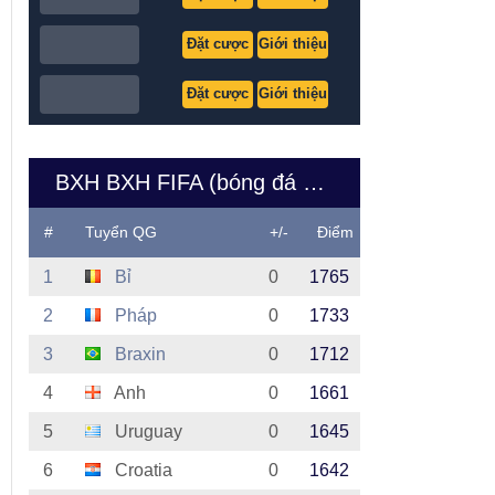
Đặt cược
Giới thiệu
Đặt cược
Giới thiệu
BXH BXH FIFA (bóng đá nam Việt Nam)
#
Tuyển QG
+/-
Điểm
1
Bỉ
0
1765
2
Pháp
0
1733
3
Braxin
0
1712
4
Anh
0
1661
5
Uruguay
0
1645
6
Croatia
0
1642