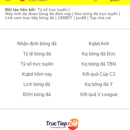
Đối tác liên kết:
Tỷ số trực tuyến
|
Máy tính dự đoán bóng đá đêm nay
|
Kèo bóng đá trực tuyến
|
Link xem trực tiếp bóng đá
|
188BET
|
jun88
|
Top nhà cái
Nhận định bóng đá
Kqbd Anh
Tỷ lệ bóng đá
Kq bóng đá Đức
Tỷ số trực tuyến
Kq bóng đá TBN
Kqbd hôm nay
Kết quả Cúp C1
Lịch bóng đá
Kq bóng đá Ý
BXH bóng đá
Kết quả V League