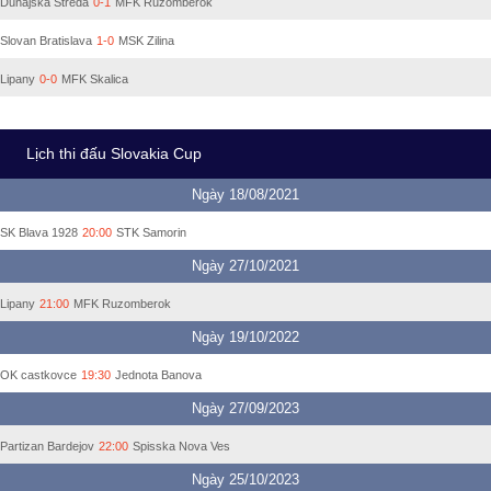
Dunajska Streda
0-1
MFK Ruzomberok
Slovan Bratislava
1-0
MSK Zilina
Lipany
0-0
MFK Skalica
Lịch thi đấu Slovakia Cup
Ngày 18/08/2021
SK Blava 1928
20:00
STK Samorin
Ngày 27/10/2021
Lipany
21:00
MFK Ruzomberok
Ngày 19/10/2022
OK castkovce
19:30
Jednota Banova
Ngày 27/09/2023
Partizan Bardejov
22:00
Spisska Nova Ves
Ngày 25/10/2023