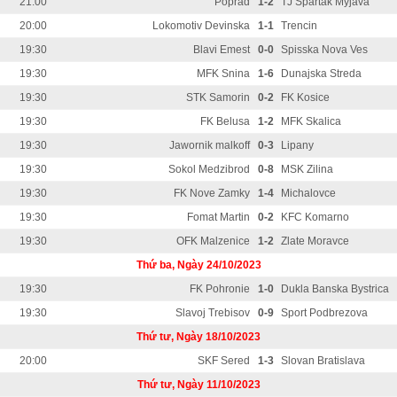
21:00
Poprad
1-2
TJ Spartak Myjava
20:00
Lokomotiv Devinska
1-1
Trencin
19:30
Blavi Emest
0-0
Spisska Nova Ves
19:30
MFK Snina
1-6
Dunajska Streda
19:30
STK Samorin
0-2
FK Kosice
19:30
FK Belusa
1-2
MFK Skalica
19:30
Jawornik malkoff
0-3
Lipany
19:30
Sokol Medzibrod
0-8
MSK Zilina
19:30
FK Nove Zamky
1-4
Michalovce
19:30
Fomat Martin
0-2
KFC Komarno
19:30
OFK Malzenice
1-2
Zlate Moravce
Thứ ba, Ngày 24/10/2023
19:30
FK Pohronie
1-0
Dukla Banska Bystrica
19:30
Slavoj Trebisov
0-9
Sport Podbrezova
Thứ tư, Ngày 18/10/2023
20:00
SKF Sered
1-3
Slovan Bratislava
Thứ tư, Ngày 11/10/2023