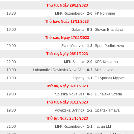
Thứ tư, Ngày 29/11/2023
18:30
MFK Ruzomberok
2-0
FK Pohronie
Thứ bảy, Ngày 18/11/2023
19:00
Galanta
0-3
Slovan Bratislava
Thứ sáu, Ngày 17/11/2023
20:00
Zlate Moravce
1-3
Sport Podbrezova
Thứ tư, Ngày 08/11/2023
22:00
MFK Skalica
2-0
KFC Komarno
19:00
Lokomotiva Devinska Nova Ves
0-3
Michalovce
19:00
Lipany
1-1
TJ Spartak Myjava
Thứ ba, Ngày 07/11/2023
19:00
Spisska Nova Ves
0-3
Dunajska Streda
Thứ tư, Ngày 01/11/2023
19:30
Povazska Bystrica
1-2
Spartak Trnava
Thứ tư, Ngày 25/10/2023
21:00
MFK Ruzomberok
1-1
Tatran LM