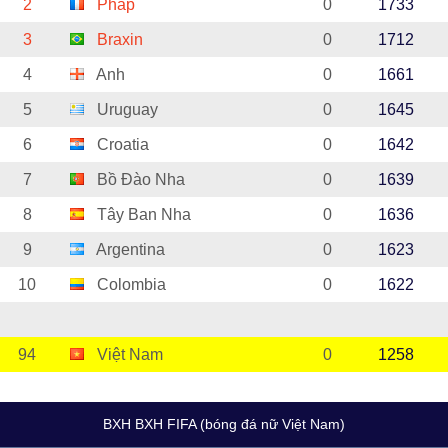
2
Pháp
0
1733
3
Braxin
0
1712
4
Anh
0
1661
5
Uruguay
0
1645
6
Croatia
0
1642
7
Bồ Đào Nha
0
1639
8
Tây Ban Nha
0
1636
9
Argentina
0
1623
10
Colombia
0
1622
94
Việt Nam
0
1258
BXH BXH FIFA (bóng đá nữ Việt Nam)