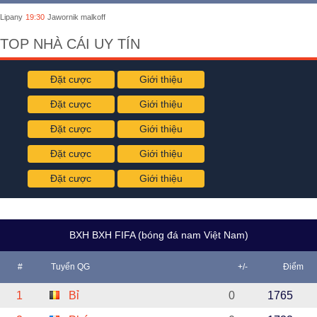
Lipany
19:30
Jawornik malkoff
TOP NHÀ CÁI UY TÍN
Đặt cược
Giới thiệu
Đặt cược
Giới thiệu
Đặt cược
Giới thiệu
Đặt cược
Giới thiệu
Đặt cược
Giới thiệu
BXH BXH FIFA (bóng đá nam Việt Nam)
#
Tuyển QG
+/-
Điểm
1
Bỉ
0
1765