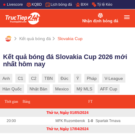
Livescore
KQBD
Lịch bóng đá
BXH
Tỷ lệ Kèo
Nhận định bóng đá
Kết quả bóng đá
Slovakia Cup
Kết quả bóng đá Slovakia Cup 2026 mới
nhất hôm nay
Anh
C1
C2
TBN
Đức
Ý
Pháp
V-League
Hàn Quốc
Nhật Bản
Mexico
Mỹ MLS
AFF Cup
Thời gian
Bảng
FT
Thứ tư, Ngày 01/05/2024
20:00
MFK Ruzomberok
1-0
Spartak Trnava
Thứ tư, Ngày 17/04/2024