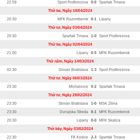
22:59
Sport Podbrezova
0-0
Spartak Trnava
Thứ ba, Ngày 16/04/2024
20:30
MFK Ruzomberok
0-1
Lipany
Thứ tư, Ngày 03/04/2024
20:30
Spartak Trnava
1-0
Sport Podbrezova
Thứ ba, Ngày 02/04/2024
21:00
Lipany
0-5
MFK Ruzomberok
Thứ năm, Ngày 14/03/2024
02:30
Slovan Bratislava
1-3
Sport Podbrezova
Thứ tư, Ngày 06/03/2024
23:30
Michalovce
0-2
Spartak Trnava
Thứ tư, Ngày 28/02/2024
23:30
Slovan Bratislava
1-0
MSK Zilina
23:30
Dunajska Streda
0-1
MFK Ruzomberok
20:30
Lipany
0-0
MFK Skalica
Thứ bảy, Ngày 03/02/2024
22:30
FK Kosice
2-3
Spartak Trnava