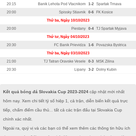
20:15
Banik Lehota Pod Vtacnikom
1-2
Spartak Trnava
20:00
Spissky Stiavnik
0-6
FK Kosice
Thứ ba, Ngày 10/10/2023
20:00
Piestany
0-4
TJ Spartak Myjava
Thứ tư, Ngày 04/10/2023
20:30
FC Banik Prievidza
1-6
Povazska Bystrica
Thứ ba, Ngày 03/10/2023
21:00
TJ Tatran Oravske Vesele
0-3
MSK Zilina
20:30
Lipany
3-2
Dolny Kubin
Kết quả bóng đá Slovakia Cup 2023-2024
cập nhật mới nhất
hôm nay. Xem chi tiết tỷ số hiệp 1, cả trận, diễn biến kết quả trực
tiếp, chấm điểm cầu thủ... tất cả các trận đấu tại Slovakia Cup
chính xác nhất.
Ngoài ra, quý vị và các bạn có thể xem thêm các thông tin hữu ích