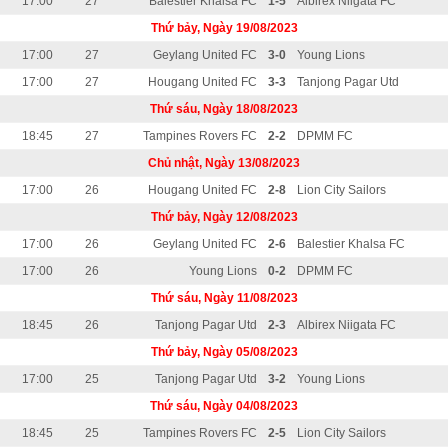
17:00
27
Balestier Khalsa FC
1-5
Albirex Niigata FC
Thứ bảy, Ngày 19/08/2023
17:00
27
Geylang United FC
3-0
Young Lions
17:00
27
Hougang United FC
3-3
Tanjong Pagar Utd
Thứ sáu, Ngày 18/08/2023
18:45
27
Tampines Rovers FC
2-2
DPMM FC
Chủ nhật, Ngày 13/08/2023
17:00
26
Hougang United FC
2-8
Lion City Sailors
Thứ bảy, Ngày 12/08/2023
17:00
26
Geylang United FC
2-6
Balestier Khalsa FC
17:00
26
Young Lions
0-2
DPMM FC
Thứ sáu, Ngày 11/08/2023
18:45
26
Tanjong Pagar Utd
2-3
Albirex Niigata FC
Thứ bảy, Ngày 05/08/2023
17:00
25
Tanjong Pagar Utd
3-2
Young Lions
Thứ sáu, Ngày 04/08/2023
18:45
25
Tampines Rovers FC
2-5
Lion City Sailors