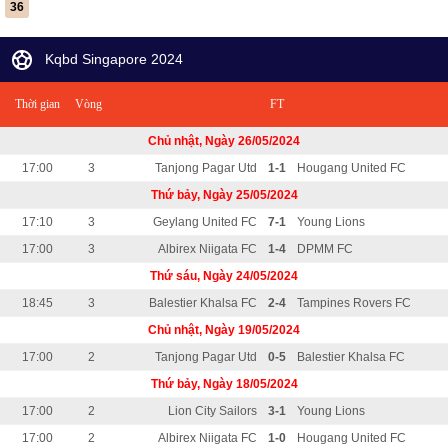
36
Kqbd Singapore 2024
Thời gian
Vòng
FT
Chủ nhật, Ngày 26/05/2024
17:00
3
Tanjong Pagar Utd
1-1
Hougang United FC
Thứ bảy, Ngày 25/05/2024
17:10
3
Geylang United FC
7-1
Young Lions
17:00
3
Albirex Niigata FC
1-4
DPMM FC
Thứ sáu, Ngày 24/05/2024
18:45
3
Balestier Khalsa FC
2-4
Tampines Rovers FC
Chủ nhật, Ngày 19/05/2024
17:00
2
Tanjong Pagar Utd
0-5
Balestier Khalsa FC
Thứ bảy, Ngày 18/05/2024
17:00
2
Lion City Sailors
3-1
Young Lions
17:00
2
Albirex Niigata FC
1-0
Hougang United FC