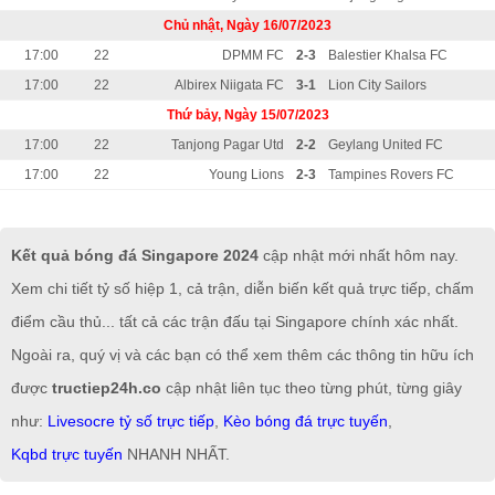
Chủ nhật, Ngày 16/07/2023
17:00
22
DPMM FC
2-3
Balestier Khalsa FC
17:00
22
Albirex Niigata FC
3-1
Lion City Sailors
Thứ bảy, Ngày 15/07/2023
17:00
22
Tanjong Pagar Utd
2-2
Geylang United FC
17:00
22
Young Lions
2-3
Tampines Rovers FC
Kết quả bóng đá Singapore 2024
cập nhật mới nhất hôm nay.
Xem chi tiết tỷ số hiệp 1, cả trận, diễn biến kết quả trực tiếp, chấm
điểm cầu thủ... tất cả các trận đấu tại Singapore chính xác nhất.
Ngoài ra, quý vị và các bạn có thể xem thêm các thông tin hữu ích
được
tructiep24h.co
cập nhật liên tục theo từng phút, từng giây
như:
Livesocre tỷ số trực tiếp
,
Kèo bóng đá trực tuyến
,
Kqbd trực tuyến
NHANH NHẤT.