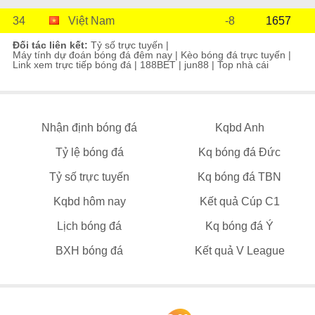
34
Việt Nam
-8
1657
Đối tác liên kết:
Tỷ số trực tuyến
|
Máy tính dự đoán bóng đá đêm nay
|
Kèo bóng đá trực tuyến
|
Link xem trực tiếp bóng đá
|
188BET
|
jun88
|
Top nhà cái
Nhận định bóng đá
Kqbd Anh
Tỷ lệ bóng đá
Kq bóng đá Đức
Tỷ số trực tuyến
Kq bóng đá TBN
Kqbd hôm nay
Kết quả Cúp C1
Lịch bóng đá
Kq bóng đá Ý
BXH bóng đá
Kết quả V League