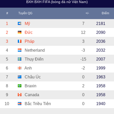
BXH BXH FIFA (bóng đá nữ Việt Nam)
#
Tuyển QG
+/-
Điểm
1
Mỹ
7
2181
2
Đức
12
2090
3
Pháp
3
2036
4
Netherland
-3
2032
5
Thụy Điển
-15
2007
6
Anh
-2
1999
7
Châu Úc
0
1963
8
Braxin
2
1958
9
Canada
0
1958
10
Bắc Triều Tiên
0
1940