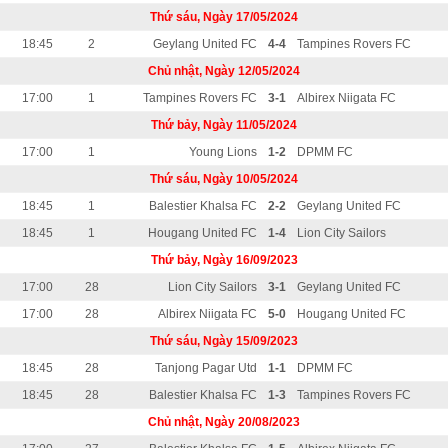
Thứ sáu, Ngày 17/05/2024
18:45
2
Geylang United FC
4-4
Tampines Rovers FC
Chủ nhật, Ngày 12/05/2024
17:00
1
Tampines Rovers FC
3-1
Albirex Niigata FC
Thứ bảy, Ngày 11/05/2024
17:00
1
Young Lions
1-2
DPMM FC
Thứ sáu, Ngày 10/05/2024
18:45
1
Balestier Khalsa FC
2-2
Geylang United FC
18:45
1
Hougang United FC
1-4
Lion City Sailors
Thứ bảy, Ngày 16/09/2023
17:00
28
Lion City Sailors
3-1
Geylang United FC
17:00
28
Albirex Niigata FC
5-0
Hougang United FC
Thứ sáu, Ngày 15/09/2023
18:45
28
Tanjong Pagar Utd
1-1
DPMM FC
18:45
28
Balestier Khalsa FC
1-3
Tampines Rovers FC
Chủ nhật, Ngày 20/08/2023