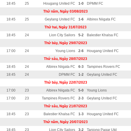
18:45
25
Hougang United FC
1-0
DPMM FC
Thứ năm, Ngày 03/08/2023
18:45
25
Geylang United FC
1-6
Albirex Niigata FC
Thứ hai, Ngày 31/07/2023
18:45
24
Lion City Sailors
5-2
Balestier Khalsa FC
Thứ bảy, Ngày 29/07/2023
17:00
24
Young Lions
2-6
Hougang United FC
Thứ sáu, Ngày 28/07/2023
18:45
24
Albirex Niigata FC
6-3
Tampines Rovers FC
18:45
24
DPMM FC
1-2
Geylang United FC
Thứ bảy, Ngày 22/07/2023
17:00
23
Albirex Niigata FC
5-0
Young Lions
17:00
23
Tampines Rovers FC
2-3
Geylang United FC
Thứ sáu, Ngày 21/07/2023
18:45
23
Balestier Khalsa FC
1-3
Hougang United FC
Thứ năm, Ngày 20/07/2023
18:45
23
Lion City Sailors
3-2
Tanjong Pagar Utd