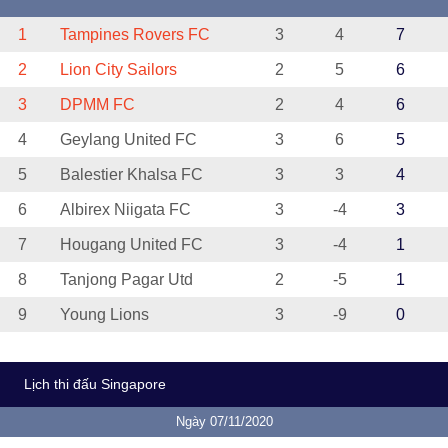
1
Tampines Rovers FC
3
4
7
2
Lion City Sailors
2
5
6
3
DPMM FC
2
4
6
4
Geylang United FC
3
6
5
5
Balestier Khalsa FC
3
3
4
6
Albirex Niigata FC
3
-4
3
7
Hougang United FC
3
-4
1
8
Tanjong Pagar Utd
2
-5
1
9
Young Lions
3
-9
0
Lịch thi đấu Singapore
Ngày 07/11/2020