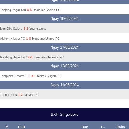
Tanjong Pagar Utd
0-5
Balestier Khalsa FC
Ngày 18/05/2024
Lion City Sailors
3-1
Young Lions
Albirex Niigata FC
1-0
Hougang United FC
Ngày 17/05/2024
Geylang United FC
4-4
Tampines Rovers FC
Ngày 12/05/2024
Tampines Rovers FC
3-1
Albirex Niigata FC
Ngày 11/05/2024
Young Lions
1-2
DPMM FC
BXH Singapore
#
CLB
Trận
+/-
Điểm