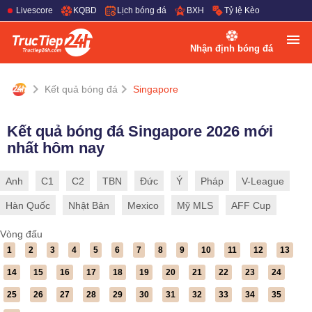
Livescore
KQBD
Lịch bóng đá
BXH
Tỷ lệ Kèo
Nhận định bóng đá
Kết quả bóng đá
Singapore
Kết quả bóng đá Singapore 2026 mới
nhất hôm nay
Anh
C1
C2
TBN
Đức
Ý
Pháp
V-League
Hàn Quốc
Nhật Bản
Mexico
Mỹ MLS
AFF Cup
Vòng đấu
1
2
3
4
5
6
7
8
9
10
11
12
13
14
15
16
17
18
19
20
21
22
23
24
25
26
27
28
29
30
31
32
33
34
35