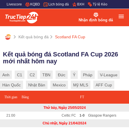
Livescore
KQBD
Lịch bóng đá
BXH
Tỷ lệ Kèo
Nhận định bóng đá
Kết quả bóng đá
Scotland FA Cup
Kết quả bóng đá Scotland FA Cup 2026
mới nhất hôm nay
Anh
C1
C2
TBN
Đức
Ý
Pháp
V-League
Hàn Quốc
Nhật Bản
Mexico
Mỹ MLS
AFF Cup
Thời gian
Bảng
FT
Thứ bảy, Ngày 25/05/2024
21:00
Celtic FC
1-0
Glasgow Rangers
Chủ nhật, Ngày 21/04/2024