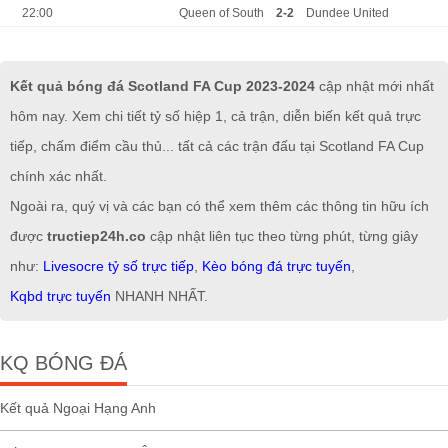
22:00
Queen of South
2-2
Dundee United
Kết quả bóng đá Scotland FA Cup 2023-2024
cập nhật mới nhất
hôm nay. Xem chi tiết tỷ số hiệp 1, cả trận, diễn biến kết quả trực
tiếp, chấm điểm cầu thủ... tất cả các trận đấu tại Scotland FA Cup
chính xác nhất.
Ngoài ra, quý vị và các bạn có thể xem thêm các thông tin hữu ích
được
tructiep24h.co
cập nhật liên tục theo từng phút, từng giây
như:
Livesocre tỷ số trực tiếp
,
Kèo bóng đá trực tuyến
,
Kqbd trực tuyến
NHANH NHẤT.
KQ BÓNG ĐÁ
Kết quả Ngoại Hạng Anh