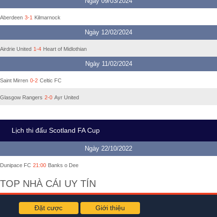
Ngày 09/03/2024
Aberdeen
3-1
Kilmarnock
Ngày 12/02/2024
Airdrie United
1-4
Heart of Midlothian
Ngày 11/02/2024
Saint Mirren
0-2
Celtic FC
Glasgow Rangers
2-0
Ayr United
Lịch thi đấu Scotland FA Cup
Ngày 22/10/2022
Dunipace FC
21:00
Banks o Dee
TOP NHÀ CÁI UY TÍN
Đặt cược
Giới thiệu