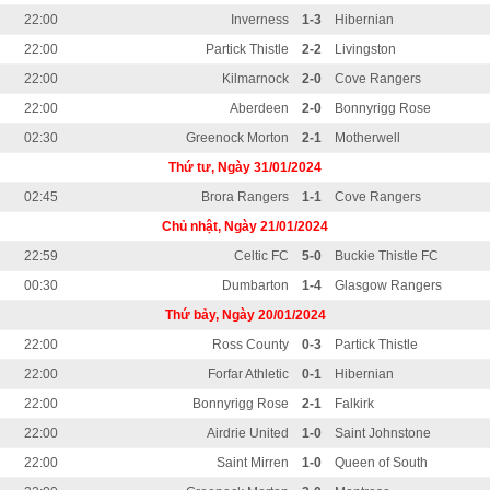
22:00
Inverness
1-3
Hibernian
22:00
Partick Thistle
2-2
Livingston
22:00
Kilmarnock
2-0
Cove Rangers
22:00
Aberdeen
2-0
Bonnyrigg Rose
02:30
Greenock Morton
2-1
Motherwell
Thứ tư, Ngày 31/01/2024
02:45
Brora Rangers
1-1
Cove Rangers
Chủ nhật, Ngày 21/01/2024
22:59
Celtic FC
5-0
Buckie Thistle FC
00:30
Dumbarton
1-4
Glasgow Rangers
Thứ bảy, Ngày 20/01/2024
22:00
Ross County
0-3
Partick Thistle
22:00
Forfar Athletic
0-1
Hibernian
22:00
Bonnyrigg Rose
2-1
Falkirk
22:00
Airdrie United
1-0
Saint Johnstone
22:00
Saint Mirren
1-0
Queen of South