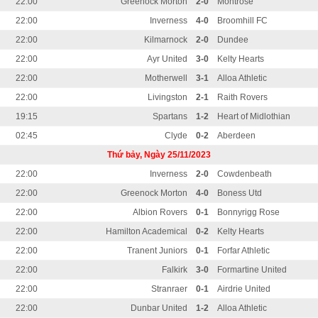
22:00
Greenock Morton
2-0
Montrose
22:00
Inverness
4-0
Broomhill FC
22:00
Kilmarnock
2-0
Dundee
22:00
Ayr United
3-0
Kelty Hearts
22:00
Motherwell
3-1
Alloa Athletic
22:00
Livingston
2-1
Raith Rovers
19:15
Spartans
1-2
Heart of Midlothian
02:45
Clyde
0-2
Aberdeen
Thứ bảy, Ngày 25/11/2023
22:00
Inverness
2-0
Cowdenbeath
22:00
Greenock Morton
4-0
Boness Utd
22:00
Albion Rovers
0-1
Bonnyrigg Rose
22:00
Hamilton Academical
0-2
Kelty Hearts
22:00
Tranent Juniors
0-1
Forfar Athletic
22:00
Falkirk
3-0
Formartine United
22:00
Stranraer
0-1
Airdrie United
22:00
Dunbar United
1-2
Alloa Athletic