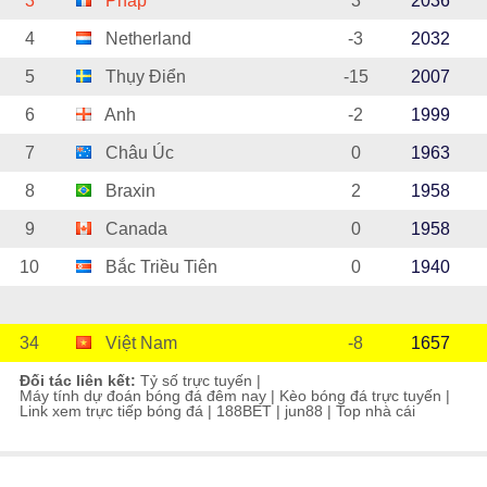
3
Pháp
3
2036
4
Netherland
-3
2032
5
Thụy Điển
-15
2007
6
Anh
-2
1999
7
Châu Úc
0
1963
8
Braxin
2
1958
9
Canada
0
1958
10
Bắc Triều Tiên
0
1940
34
Việt Nam
-8
1657
Đối tác liên kết:
Tỷ số trực tuyến
|
Máy tính dự đoán bóng đá đêm nay
|
Kèo bóng đá trực tuyến
|
Link xem trực tiếp bóng đá
|
188BET
|
jun88
|
Top nhà cái