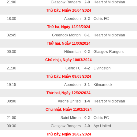
21:00
Glasgow Rangers
2-0
Heart of Midlothian
Thứ bảy, Ngày 20/04/2024
18:30
Aberdeen
2-2
Celtic FC
Thứ ba, Ngày 12/03/2024
02:45
Greenock Morton
0-1
Heart of Midlothian
Thứ hai, Ngày 11/03/2024
00:30
Hibernian
0-2
Glasgow Rangers
Chủ nhật, Ngày 10/03/2024
21:30
Celtic FC
4-2
Livingston
Thứ bảy, Ngày 09/03/2024
19:15
Aberdeen
3-1
Kilmarnock
Thứ hai, Ngày 12/02/2024
00:00
Airdrie United
1-4
Heart of Midlothian
Chủ nhật, Ngày 11/02/2024
21:00
Saint Mirren
0-2
Celtic FC
00:30
Glasgow Rangers
2-0
Ayr United
Thứ bảy, Ngày 10/02/2024