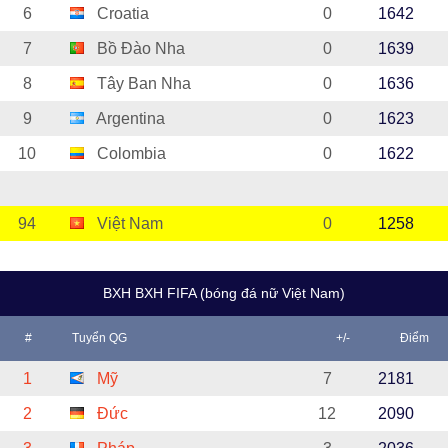
6
Croatia
0
1642
7
Bồ Đào Nha
0
1639
8
Tây Ban Nha
0
1636
9
Argentina
0
1623
10
Colombia
0
1622
94
Việt Nam
0
1258
BXH BXH FIFA (bóng đá nữ Việt Nam)
#
Tuyển QG
+/-
Điểm
1
Mỹ
7
2181
2
Đức
12
2090