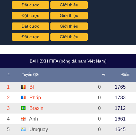
Đặt cược
Giới thiệu
Đặt cược
Giới thiệu
Đặt cược
Giới thiệu
Đặt cược
Giới thiệu
BXH BXH FIFA (bóng đá nam Việt Nam)
#
Tuyển QG
+/-
Điểm
1
Bỉ
0
1765
2
Pháp
0
1733
3
Braxin
0
1712
4
Anh
0
1661
5
Uruguay
0
1645