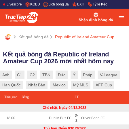
Livescore
KQBD
Lịch bóng đá
BXH
Tỷ lệ Kèo
Nhận định bóng đá
Kết quả bóng đá
Republic of Ireland Amateur Cup
Kết quả bóng đá Republic of Ireland
Amateur Cup 2026 mới nhất hôm nay
Anh
C1
C2
TBN
Đức
Ý
Pháp
V-League
Hàn Quốc
Nhật Bản
Mexico
Mỹ MLS
AFF Cup
Thời gian
Bảng
FT
Chủ nhật, Ngày 04/12/2022
3-
18:00
Dublin Bus FC
Oliver Bond FC
2
Thứ bảy, Ngày 03/12/2022