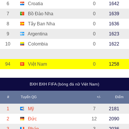
6
Croatia
0
1642
7
Bồ Đào Nha
0
1639
8
Tây Ban Nha
0
1636
9
Argentina
0
1623
10
Colombia
0
1622
94
Việt Nam
0
1258
BXH BXH FIFA (bóng đá nữ Việt Nam)
#
Tuyển QG
+/-
Điểm
1
Mỹ
7
2181
2
Đức
12
2090
3
Pháp
3
2036