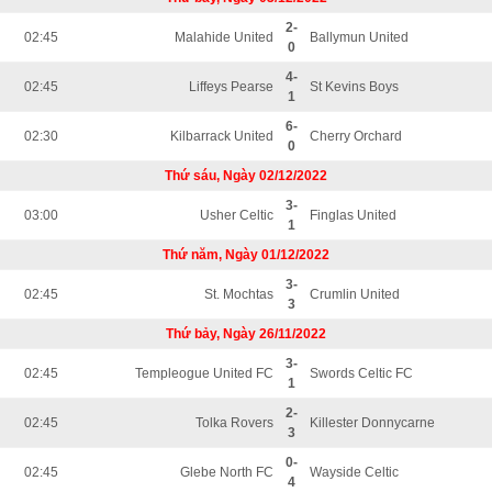
2-
02:45
Malahide United
Ballymun United
0
4-
02:45
Liffeys Pearse
St Kevins Boys
1
6-
02:30
Kilbarrack United
Cherry Orchard
0
Thứ sáu, Ngày 02/12/2022
3-
03:00
Usher Celtic
Finglas United
1
Thứ năm, Ngày 01/12/2022
3-
02:45
St. Mochtas
Crumlin United
3
Thứ bảy, Ngày 26/11/2022
3-
02:45
Templeogue United FC
Swords Celtic FC
1
2-
02:45
Tolka Rovers
Killester Donnycarne
3
0-
02:45
Glebe North FC
Wayside Celtic
4