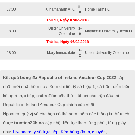
5-
17:00
Kilnamanagh AFC
Home Farm FC
0
Thứ tư, Ngày 07/02/2018
Ulster University
1-
18:00
Maynooth University Town FC
Coleraine
0
Thứ ba, Ngày 06/02/2018
1-
18:00
Mary Immaculate
Ulster University Coleraine
2
Kết quả bóng đá Republic of Ireland Amateur Cup 2022
cập
nhật mới nhất hôm nay. Xem chi tiết tỷ số hiệp 1, cả trận, diễn biến
kết quả trực tiếp, chấm điểm cầu thủ... tất cả các trận đấu tại
Republic of Ireland Amateur Cup chính xác nhất.
Ngoài ra, quý vị và các bạn có thể xem thêm các thông tin hữu ích
được
tructiep24h.co
cập nhật liên tục theo từng phút, từng giây
như:
Livesocre tỷ số trực tiếp
,
Kèo bóng đá trực tuyến
,