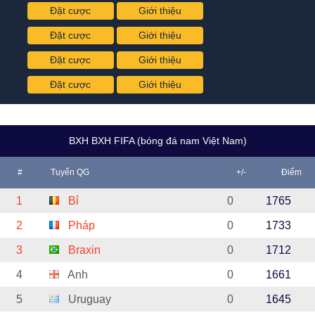
Đặt cược
Giới thiệu
Đặt cược
Giới thiệu
Đặt cược
Giới thiệu
Đặt cược
Giới thiệu
BXH BXH FIFA (bóng đá nam Việt Nam)
#
Tuyển QG
+/-
Điểm
1
Bỉ
0
1765
2
Pháp
0
1733
3
Braxin
0
1712
4
Anh
0
1661
5
Uruguay
0
1645