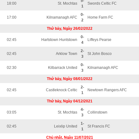
5-
18:00
St. Mochtas
Swords Celtic FC
1
0-
17:00
Kilnamanagh AFC
Home Farm FC
2
Thứ bảy, Ngày 26/02/2022
0-
02:45
Hartstown Huntstown
Liffeys Pearse
4
2-
02:45
Arklow Town
St John Bosco
3
0-
02:30
Kilbarrack United
Kilnamanagh AFC
3
Thứ bảy, Ngày 08/01/2022
2-
02:45
Castleknock Celtic
Newtown Rangers AFC
1
Thứ bảy, Ngày 04/12/2021
4-
03:05
St. Mochtas
Collinstown
3
1-
02:45
Leixlip United
St Francis FC
1
Chủ nhật, Ngày 11/07/2021