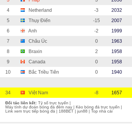
4
Netherland
-3
2032
5
Thụy Điển
-15
2007
6
Anh
-2
1999
7
Châu Úc
0
1963
8
Braxin
2
1958
9
Canada
0
1958
10
Bắc Triều Tiên
0
1940
34
Việt Nam
-8
1657
Đối tác liên kết:
Tỷ số trực tuyến
|
Máy tính dự đoán bóng đá đêm nay
|
Kèo bóng đá trực tuyến
|
Link xem trực tiếp bóng đá
|
188BET
|
jun88
|
Top nhà cái