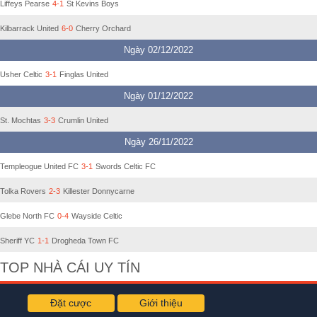
Liffeys Pearse
4-1
St Kevins Boys
Kilbarrack United
6-0
Cherry Orchard
Ngày 02/12/2022
Usher Celtic
3-1
Finglas United
Ngày 01/12/2022
St. Mochtas
3-3
Crumlin United
Ngày 26/11/2022
Templeogue United FC
3-1
Swords Celtic FC
Tolka Rovers
2-3
Killester Donnycarne
Glebe North FC
0-4
Wayside Celtic
Sheriff YC
1-1
Drogheda Town FC
TOP NHÀ CÁI UY TÍN
Đặt cược
Giới thiệu