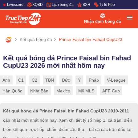
Livescore
KQBD
Lịch bóng đá
BXH
Tỷ lệ Kèo
Nhận định bóng đá
Kết quả bóng đá
Prince Faisal bin Fahad CupU23
Kết quả bóng đá Prince Faisal bin Fahad
CupU23 2026 mới nhất hôm nay
Anh
C1
C2
TBN
Đức
Ý
Pháp
V-League
Hàn Quốc
Nhật Bản
Mexico
Mỹ MLS
AFF Cup
Kết quả bóng đá Prince Faisal bin Fahad CupU23 2010-2011
cập nhật mới nhất hôm nay. Xem chi tiết tỷ số hiệp 1, cả trận, diễn
biến kết quả trực tiếp, chấm điểm cầu thủ... tất cả các trận đấu tại