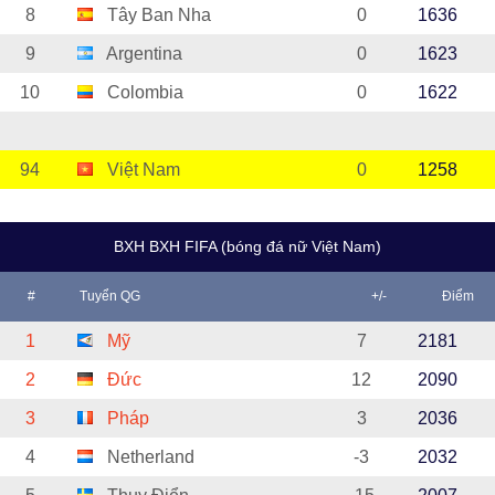
8
Tây Ban Nha
0
1636
9
Argentina
0
1623
10
Colombia
0
1622
94
Việt Nam
0
1258
BXH BXH FIFA (bóng đá nữ Việt Nam)
#
Tuyển QG
+/-
Điểm
1
Mỹ
7
2181
2
Đức
12
2090
3
Pháp
3
2036
4
Netherland
-3
2032