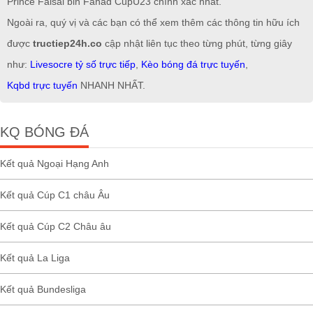
Prince Faisal bin Fahad CupU23 chính xác nhất.
Ngoài ra, quý vị và các bạn có thể xem thêm các thông tin hữu ích
được
tructiep24h.co
cập nhật liên tục theo từng phút, từng giây
như:
Livesocre tỷ số trực tiếp
,
Kèo bóng đá trực tuyến
,
Kqbd trực tuyến
NHANH NHẤT.
KQ BÓNG ĐÁ
Kết quả Ngoại Hạng Anh
Kết quả Cúp C1 châu Âu
Kết quả Cúp C2 Châu âu
Kết quả La Liga
Kết quả Bundesliga