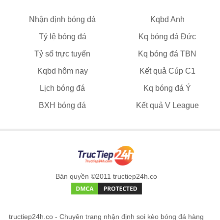
Nhận định bóng đá
Kqbd Anh
Tỷ lệ bóng đá
Kq bóng đá Đức
Tỷ số trực tuyến
Kq bóng đá TBN
Kqbd hôm nay
Kết quả Cúp C1
Lịch bóng đá
Kq bóng đá Ý
BXH bóng đá
Kết quả V League
Bản quyền ©2011 tructiep24h.co
tructiep24h.co - Chuyên trang nhận định soi kèo bóng đá hàng