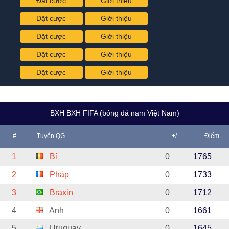
Đặt cược
Giới thiệu
Đặt cược
Giới thiệu
Đặt cược
Giới thiệu
Đặt cược
Giới thiệu
Đặt cược
Giới thiệu
BXH BXH FIFA (bóng đá nam Việt Nam)
#
Tuyển QG
+/-
Điểm
1
Bỉ
0
1765
2
Pháp
0
1733
3
Braxin
0
1712
4
Anh
0
1661
5
Uruguay
0
1645