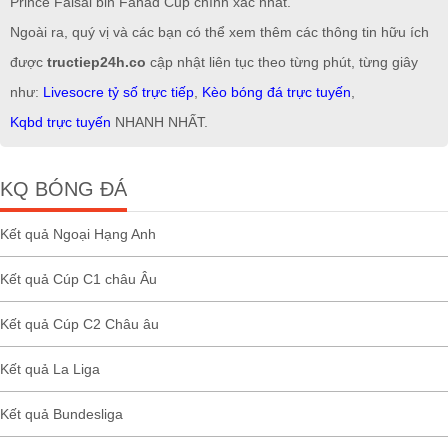
Prince Faisal bin Fahad Cup chính xác nhất.
Ngoài ra, quý vị và các bạn có thể xem thêm các thông tin hữu ích
được
tructiep24h.co
cập nhật liên tục theo từng phút, từng giây
như:
Livesocre tỷ số trực tiếp
,
Kèo bóng đá trực tuyến
,
Kqbd trực tuyến
NHANH NHẤT.
KQ BÓNG ĐÁ
Kết quả Ngoại Hạng Anh
Kết quả Cúp C1 châu Âu
Kết quả Cúp C2 Châu âu
Kết quả La Liga
Kết quả Bundesliga