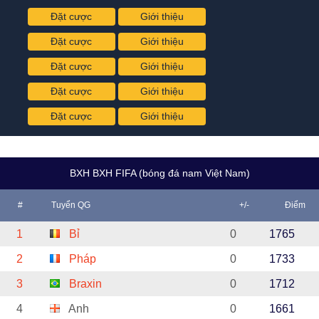
Đặt cược
Giới thiệu
Đặt cược
Giới thiệu
Đặt cược
Giới thiệu
Đặt cược
Giới thiệu
Đặt cược
Giới thiệu
BXH BXH FIFA (bóng đá nam Việt Nam)
#
Tuyển QG
+/-
Điểm
1
Bỉ
0
1765
2
Pháp
0
1733
3
Braxin
0
1712
4
Anh
0
1661