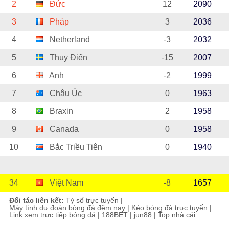
2
Đức
12
2090
3
Pháp
3
2036
4
Netherland
-3
2032
5
Thụy Điển
-15
2007
6
Anh
-2
1999
7
Châu Úc
0
1963
8
Braxin
2
1958
9
Canada
0
1958
10
Bắc Triều Tiên
0
1940
34
Việt Nam
-8
1657
Đối tác liên kết:
Tỷ số trực tuyến
|
Máy tính dự đoán bóng đá đêm nay
|
Kèo bóng đá trực tuyến
|
Link xem trực tiếp bóng đá
|
188BET
|
jun88
|
Top nhà cái