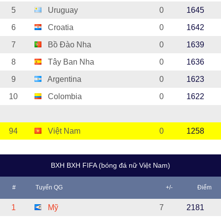
5
Uruguay
0
1645
6
Croatia
0
1642
7
Bồ Đào Nha
0
1639
8
Tây Ban Nha
0
1636
9
Argentina
0
1623
10
Colombia
0
1622
94
Việt Nam
0
1258
BXH BXH FIFA (bóng đá nữ Việt Nam)
#
Tuyển QG
+/-
Điểm
1
Mỹ
7
2181