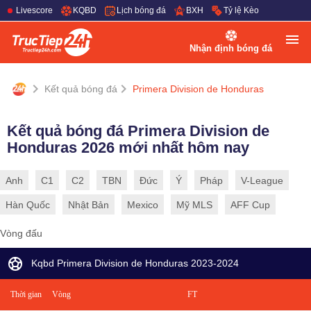
Livescore
KQBD
Lịch bóng đá
BXH
Tỷ lệ Kèo
Nhận định bóng đá
Kết quả bóng đá
Primera Division de Honduras
Kết quả bóng đá Primera Division de
Honduras 2026 mới nhất hôm nay
Anh
C1
C2
TBN
Đức
Ý
Pháp
V-League
Hàn Quốc
Nhật Bản
Mexico
Mỹ MLS
AFF Cup
Vòng đấu
Kqbd Primera Division de Honduras 2023-2024
Thời gian
Vòng
FT