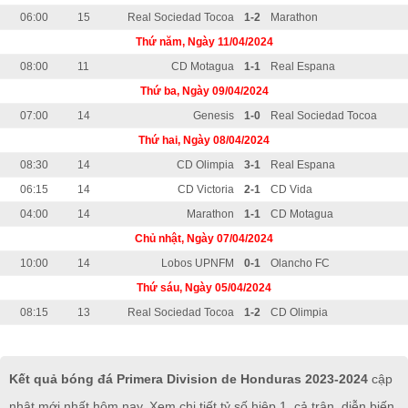
06:00
15
Real Sociedad Tocoa
1-2
Marathon
Thứ năm, Ngày 11/04/2024
08:00
11
CD Motagua
1-1
Real Espana
Thứ ba, Ngày 09/04/2024
07:00
14
Genesis
1-0
Real Sociedad Tocoa
Thứ hai, Ngày 08/04/2024
08:30
14
CD Olimpia
3-1
Real Espana
06:15
14
CD Victoria
2-1
CD Vida
04:00
14
Marathon
1-1
CD Motagua
Chủ nhật, Ngày 07/04/2024
10:00
14
Lobos UPNFM
0-1
Olancho FC
Thứ sáu, Ngày 05/04/2024
08:15
13
Real Sociedad Tocoa
1-2
CD Olimpia
Kết quả bóng đá Primera Division de Honduras 2023-2024
cập
nhật mới nhất hôm nay. Xem chi tiết tỷ số hiệp 1, cả trận, diễn biến