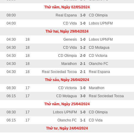
Thứ năm, Ngày 02/05/2024
08:00
Real Espana
1-0
CD Olimpia
04:00
CD Vida
1-0
Lobos UPNFM
Thứ hai, Ngày 29/04/2024
04:30
18
Genesis
1-0
Lobos UPNFM
04:30
18
CD Vida
1-2
CD Motagua
04:30
18
CD Olimpia
2-0
CD Victoria
04:30
18
Marathon
2-1
Olancho FC
04:30
18
Real Sociedad Tocoa
2-1
Real Espana
Thứ sáu, Ngày 26/04/2024
08:30
17
CD Victoria
1-0
Marathon
06:15
17
CD Motagua
3-0
Real Sociedad Tocoa
Thứ năm, Ngày 25/04/2024
08:30
17
Lobos UPNFM
1-0
CD Olimpia
06:15
17
Olancho FC
1-1
CD Vida
Thứ tư, Ngày 24/04/2024