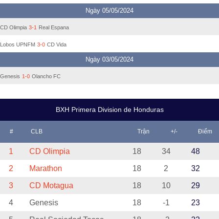
Ngày 05/05/2024
CD Olimpia
3-1
Real Espana
Lobos UPNFM
3-0
CD Vida
Ngày 03/05/2024
Genesis
1-0
Olancho FC
BXH Primera Division de Honduras
#
CLB
Trận
+/-
Điểm
1
CD Olimpia
18
34
48
2
Marathon
18
2
32
3
CD Motagua
18
10
29
4
Genesis
18
-1
23