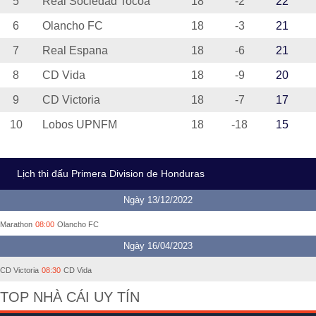
5
Real Sociedad Tocoa
18
-2
22
6
Olancho FC
18
-3
21
7
Real Espana
18
-6
21
8
CD Vida
18
-9
20
9
CD Victoria
18
-7
17
10
Lobos UPNFM
18
-18
15
Lịch thi đấu Primera Division de Honduras
Ngày 13/12/2022
Marathon
08:00
Olancho FC
Ngày 16/04/2023
CD Victoria
08:30
CD Vida
TOP NHÀ CÁI UY TÍN