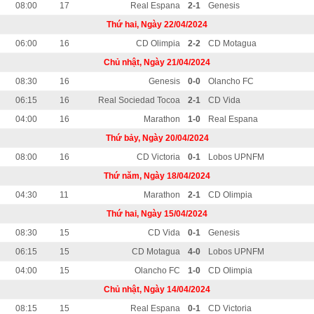
08:00
17
Real Espana
2-1
Genesis
Thứ hai, Ngày 22/04/2024
06:00
16
CD Olimpia
2-2
CD Motagua
Chủ nhật, Ngày 21/04/2024
08:30
16
Genesis
0-0
Olancho FC
06:15
16
Real Sociedad Tocoa
2-1
CD Vida
04:00
16
Marathon
1-0
Real Espana
Thứ bảy, Ngày 20/04/2024
08:00
16
CD Victoria
0-1
Lobos UPNFM
Thứ năm, Ngày 18/04/2024
04:30
11
Marathon
2-1
CD Olimpia
Thứ hai, Ngày 15/04/2024
08:30
15
CD Vida
0-1
Genesis
06:15
15
CD Motagua
4-0
Lobos UPNFM
04:00
15
Olancho FC
1-0
CD Olimpia
Chủ nhật, Ngày 14/04/2024
08:15
15
Real Espana
0-1
CD Victoria