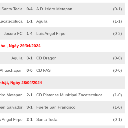
Santa Tecla
0-4
A.D. Isidro Metapan
(0-1)
Zacatecoluca
1-1
Aguila
(1-1)
Jocoro FC
1-4
Luis Angel Firpo
(0-3)
hai, Ngày 29/04/2024
Aguila
3-1
CD Dragon
(0-0)
 Ahuachapan
0-0
CD FAS
(0-0)
nhật, Ngày 28/04/2024
idro Metapan
2-1
CD Platense Municipal Zacatecoluca
(1-0)
San Salvador
3-1
Fuerte San Francisco
(1-0)
s Angel Firpo
2-1
Santa Tecla
(0-1)