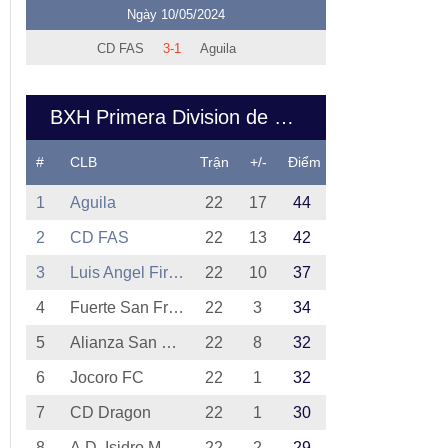
Ngày 10/05/2024
CD FAS
3-1
Aguila
BXH Primera Division de El Salvador
#
CLB
Trận
+/-
Điểm
1
Aguila
22
17
44
2
CD FAS
22
13
42
3
Luis Angel Firpo
22
10
37
4
Fuerte San Francisco
22
3
34
5
Alianza San Salvador
22
8
32
6
Jocoro FC
22
1
32
7
CD Dragon
22
1
30
8
A.D. Isidro Metapan
22
2
29