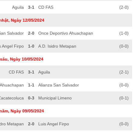
Aguila
3-1
CD FAS
(2-0)
nhật, Ngày 12/05/2024
San Salvador
2-0
Once Deportivo Ahuachapan
(1-0)
s Angel Firpo
1-0
A.D. Isidro Metapan
(0-0)
sáu, Ngày 10/05/2024
CD FAS
3-1
Aguila
(2-1)
 Ahuachapan
1-1
Alianza San Salvador
(0-0)
Zacatecoluca
0-3
Municipal Limeno
(0-1)
năm, Ngày 09/05/2024
idro Metapan
2-0
Luis Angel Firpo
(0-0)