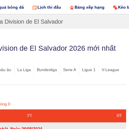
quả bóng đá
Lịch thi đấu
Bảng xếp hạng
Kèo 
a Division de El Salvador
vision de El Salvador 2026 mới nhất
hâu âu
La Liga
Bundesliga
Serie A
Ligue 1
V-League
vòng
0
FT
HT
nhật, Ngày 26/05/2024