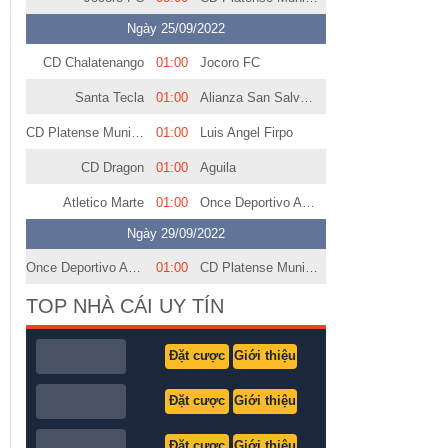
Ngày 25/09/2022
CD Chalatenango
01:00
Jocoro FC
Santa Tecla
01:00
Alianza San Salvador
CD Platense Municipal Zacatecoluca
01:00
Luis Angel Firpo
CD Dragon
01:00
Aguila
Atletico Marte
01:00
Once Deportivo Ahuachapan
Ngày 29/09/2022
Once Deportivo Ahuachapan
01:00
CD Platense Municipal Zacatecoluca
TOP NHÀ CÁI UY TÍN
Đặt cược
Giới thiệu
Đặt cược
Giới thiệu
Đặt cược
Giới thiệu