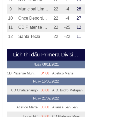
9
Municipal Limeno
22
-4
28
10
Once Deportivo Ahuachapan
22
-4
27
11
CD Platense Municipal Zacatecoluca
22
-25
12
12
Santa Tecla
22
-22
11
Lịch thi đấu Primera Division de El Salvador
Ngày 08/11/2021
CD Platense Municipal Zacatecoluca
04:00
Atletico Marte
Ngày 15/05/2022
CD Chalatenango
08:00
A.D. Isidro Metapan
Ngày 21/09/2022
Atletico Marte
03:00
Alianza San Salvador
Jocoro FC
03:00
CD Platense Municipal Zacatecoluca