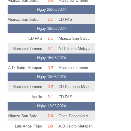
Alianza San Salvador
5-0
Municipal Limeno
Ngày 22/05/2024
Alianza San Salvador
2-1
CD FAS
Ngày 19/05/2024
CD FAS
1-1
Alianza San Salvador
Municipal Limeno
0-1
A.D. Isidro Metapan
Ngày 16/05/2024
A.D. Isidro Metapan
0-2
Municipal Limeno
Ngày 13/05/2024
Municipal Limeno
0-2
CD Platense Municipal Zacatecoluca
Aguila
3-1
CD FAS
Ngày 12/05/2024
Alianza San Salvador
2-0
Once Deportivo Ahuachapan
Luis Angel Firpo
1-0
A.D. Isidro Metapan