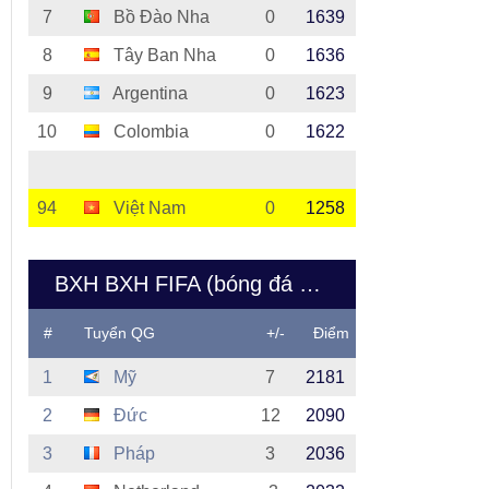
7
Bồ Đào Nha
0
1639
8
Tây Ban Nha
0
1636
9
Argentina
0
1623
10
Colombia
0
1622
94
Việt Nam
0
1258
BXH BXH FIFA (bóng đá nữ Việt Nam)
#
Tuyển QG
+/-
Điểm
1
Mỹ
7
2181
2
Đức
12
2090
3
Pháp
3
2036