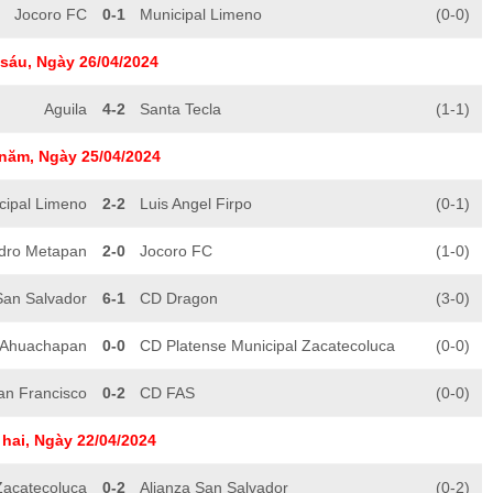
Jocoro FC
0-1
Municipal Limeno
(0-0)
sáu, Ngày 26/04/2024
Aguila
4-2
Santa Tecla
(1-1)
năm, Ngày 25/04/2024
cipal Limeno
2-2
Luis Angel Firpo
(0-1)
idro Metapan
2-0
Jocoro FC
(1-0)
San Salvador
6-1
CD Dragon
(3-0)
 Ahuachapan
0-0
CD Platense Municipal Zacatecoluca
(0-0)
an Francisco
0-2
CD FAS
(0-0)
hai, Ngày 22/04/2024
Zacatecoluca
0-2
Alianza San Salvador
(0-2)