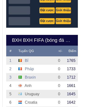
Đặt cược
Giới thiệu
Đặt cược
Giới thiệu
BXH BXH FIFA (bóng đá nam Việt Nam)
#
Tuyển QG
+/-
Điểm
1
Bỉ
0
1765
2
Pháp
0
1733
3
Braxin
0
1712
4
Anh
0
1661
5
Uruguay
0
1645
6
Croatia
0
1642