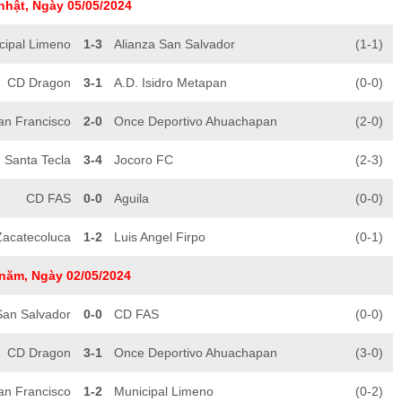
nhật, Ngày 05/05/2024
cipal Limeno
1-3
Alianza San Salvador
(1-1)
CD Dragon
3-1
A.D. Isidro Metapan
(0-0)
an Francisco
2-0
Once Deportivo Ahuachapan
(2-0)
Santa Tecla
3-4
Jocoro FC
(2-3)
CD FAS
0-0
Aguila
(0-0)
Zacatecoluca
1-2
Luis Angel Firpo
(0-1)
năm, Ngày 02/05/2024
San Salvador
0-0
CD FAS
(0-0)
CD Dragon
3-1
Once Deportivo Ahuachapan
(3-0)
an Francisco
1-2
Municipal Limeno
(0-2)