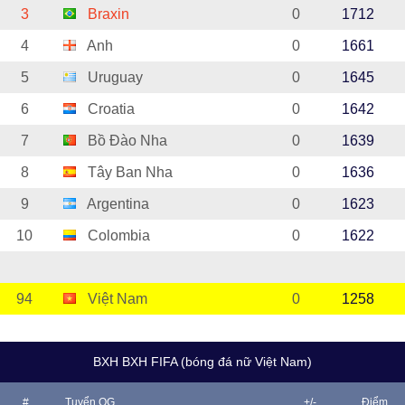
3
Braxin
0
1712
4
Anh
0
1661
5
Uruguay
0
1645
6
Croatia
0
1642
7
Bồ Đào Nha
0
1639
8
Tây Ban Nha
0
1636
9
Argentina
0
1623
10
Colombia
0
1622
94
Việt Nam
0
1258
BXH BXH FIFA (bóng đá nữ Việt Nam)
#
Tuyển QG
+/-
Điểm