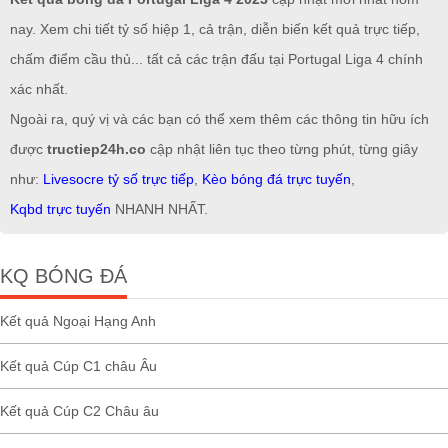
nay. Xem chi tiết tỷ số hiệp 1, cả trận, diễn biến kết quả trực tiếp,
chấm điểm cầu thủ... tất cả các trận đấu tại Portugal Liga 4 chính
xác nhất.
Ngoài ra, quý vị và các bạn có thể xem thêm các thông tin hữu ích
được
tructiep24h.co
cập nhật liên tục theo từng phút, từng giây
như:
Livesocre tỷ số trực tiếp
,
Kèo bóng đá trực tuyến
,
Kqbd trực tuyến
NHANH NHẤT.
KQ BÓNG ĐÁ
Kết quả Ngoại Hạng Anh
Kết quả Cúp C1 châu Âu
Kết quả Cúp C2 Châu âu