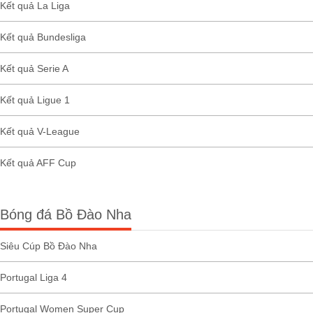
Kết quả La Liga
Kết quả Bundesliga
Kết quả Serie A
Kết quả Ligue 1
Kết quả V-League
Kết quả AFF Cup
Bóng đá Bồ Đào Nha
Siêu Cúp Bồ Đào Nha
Portugal Liga 4
Portugal Women Super Cup