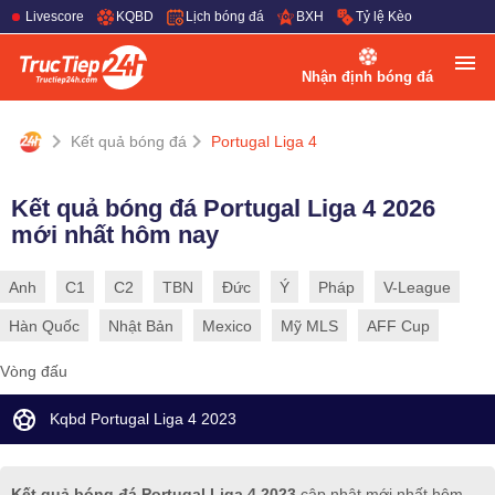
Livescore
KQBD
Lịch bóng đá
BXH
Tỷ lệ Kèo
Nhận định bóng đá
Kết quả bóng đá
Portugal Liga 4
Kết quả bóng đá Portugal Liga 4 2026
mới nhất hôm nay
Anh
C1
C2
TBN
Đức
Ý
Pháp
V-League
Hàn Quốc
Nhật Bản
Mexico
Mỹ MLS
AFF Cup
Vòng đấu
Kqbd Portugal Liga 4 2023
Kết quả bóng đá Portugal Liga 4 2023
cập nhật mới nhất hôm