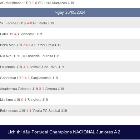
AC Marinhense U19
1-0
SC Leira Marrazes U19
Ngày 25/05/2024
SC Farense U19
4-0
FC Porto U19
FafeU19
4-1
Vianense U19
Beira Mar U19
2-0
GD Estoril-Praia U19
Rio Ave U19
1-0
Lusitania Lourosa U19
Louletano U19
3-1
Seixal Clube 1925 U19
Gondomar U19
4-1
Sanjoanense U19
Academica Coimbra U19
3-1
Alverca U19
Maritimo U19
0-1
Boavista U19
Belenenses U19
1-1
Vitoria FC Setubal U19
Lịch thi đấu Portugal Champions NACIONAL Juniores A 2