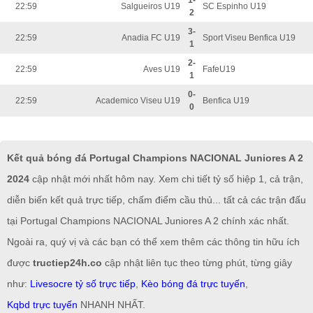
1-
22:59
Salgueiros U19
SC Espinho U19
2
3-
22:59
Anadia FC U19
Sport Viseu Benfica U19
1
2-
22:59
Aves U19
FafeU19
1
0-
22:59
Academico Viseu U19
Benfica U19
0
Kết quả bóng đá Portugal Champions NACIONAL Juniores A 2
2024
cập nhật mới nhất hôm nay. Xem chi tiết tỷ số hiệp 1, cả trận,
diễn biến kết quả trực tiếp, chấm điểm cầu thủ... tất cả các trận đấu
tại Portugal Champions NACIONAL Juniores A 2 chính xác nhất.
Ngoài ra, quý vị và các bạn có thể xem thêm các thông tin hữu ích
được
tructiep24h.co
cập nhật liên tục theo từng phút, từng giây
như:
Livesocre tỷ số trực tiếp
,
Kèo bóng đá trực tuyến
,
Kqbd trực tuyến
NHANH NHẤT.