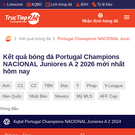
Livescore
KQBD
Lịch bóng đá
BXH
Tỷ lệ Kèo
Nhận định bóng đá
Kết quả bóng đá
Portugal Champions NACIONAL Juniores
Kết quả bóng đá Portugal Champions
NACIONAL Juniores A 2 2026 mới nhất
hôm nay
Anh
C1
C2
TBN
Đức
Ý
Pháp
V-League
Hàn Quốc
Nhật Bản
Mexico
Mỹ MLS
AFF Cup
Vòng đấu
Kqbd Portugal Champions NACIONAL Juniores A 2 2024