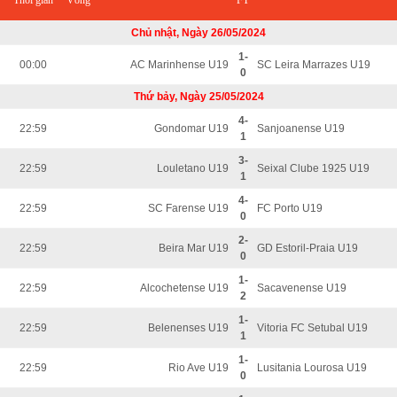
Thời gian
Vòng
FT
Chủ nhật, Ngày 26/05/2024
1-
00:00
AC Marinhense U19
SC Leira Marrazes U19
0
Thứ bảy, Ngày 25/05/2024
4-
22:59
Gondomar U19
Sanjoanense U19
1
3-
22:59
Louletano U19
Seixal Clube 1925 U19
1
4-
22:59
SC Farense U19
FC Porto U19
0
2-
22:59
Beira Mar U19
GD Estoril-Praia U19
0
1-
22:59
Alcochetense U19
Sacavenense U19
2
1-
22:59
Belenenses U19
Vitoria FC Setubal U19
1
1-
22:59
Rio Ave U19
Lusitania Lourosa U19
0