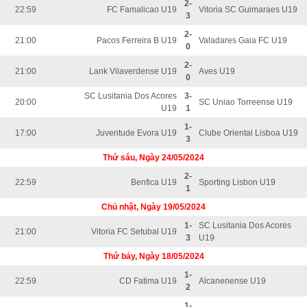
2-
22:59
FC Famalicao U19
Vitoria SC Guimaraes U19
3
2-
21:00
Pacos Ferreira B U19
Valadares Gaia FC U19
0
2-
21:00
Lank Vilaverdense U19
Aves U19
0
SC Lusitania Dos Acores
3-
20:00
SC Uniao Torreense U19
U19
1
1-
17:00
Juventude Evora U19
Clube Oriental Lisboa U19
3
Thứ sáu, Ngày 24/05/2024
2-
22:59
Benfica U19
Sporting Lisbon U19
1
Chủ nhật, Ngày 19/05/2024
1-
SC Lusitania Dos Acores
21:00
Vitoria FC Setubal U19
3
U19
Thứ bảy, Ngày 18/05/2024
1-
22:59
CD Fatima U19
Alcanenense U19
2
1-