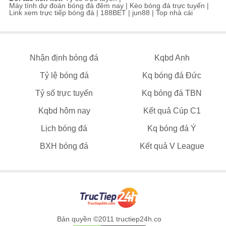
Máy tính dự đoán bóng đá đêm nay
|
Kèo bóng đá trực tuyến
|
Link xem trực tiếp bóng đá
|
188BET
|
jun88
|
Top nhà cái
Nhận định bóng đá
Kqbd Anh
Tỷ lệ bóng đá
Kq bóng đá Đức
Tỷ số trực tuyến
Kq bóng đá TBN
Kqbd hôm nay
Kết quả Cúp C1
Lịch bóng đá
Kq bóng đá Ý
BXH bóng đá
Kết quả V League
Bản quyền ©2011 tructiep24h.co