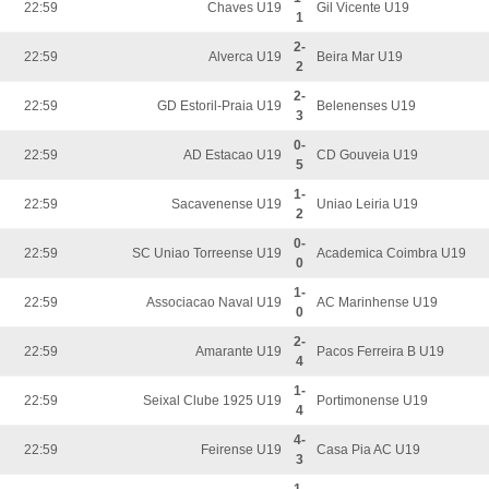
22:59
Chaves U19
Gil Vicente U19
1
2-
22:59
Alverca U19
Beira Mar U19
2
2-
22:59
GD Estoril-Praia U19
Belenenses U19
3
0-
22:59
AD Estacao U19
CD Gouveia U19
5
1-
22:59
Sacavenense U19
Uniao Leiria U19
2
0-
22:59
SC Uniao Torreense U19
Academica Coimbra U19
0
1-
22:59
Associacao Naval U19
AC Marinhense U19
0
2-
22:59
Amarante U19
Pacos Ferreira B U19
4
1-
22:59
Seixal Clube 1925 U19
Portimonense U19
4
4-
22:59
Feirense U19
Casa Pia AC U19
3