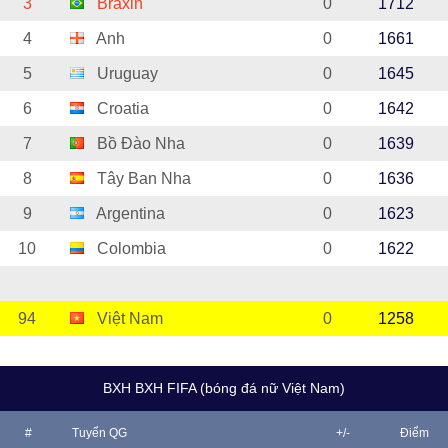
3
Braxin
0
1712
4
Anh
0
1661
5
Uruguay
0
1645
6
Croatia
0
1642
7
Bồ Đào Nha
0
1639
8
Tây Ban Nha
0
1636
9
Argentina
0
1623
10
Colombia
0
1622
94
Việt Nam
0
1258
BXH BXH FIFA (bóng đá nữ Việt Nam)
#
Tuyển QG
+/-
Điểm