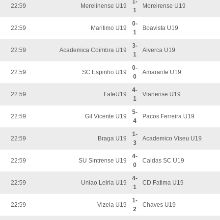
1-
22:59
Merelinense U19
Moreirense U19
1
0-
22:59
Maritimo U19
Boavista U19
1
3-
22:59
Academica Coimbra U19
Alverca U19
1
0-
22:59
SC Espinho U19
Amarante U19
0
4-
22:59
FafeU19
Vianense U19
1
5-
22:59
Gil Vicente U19
Pacos Ferreira U19
4
1-
22:59
Braga U19
Academico Viseu U19
3
4-
22:59
SU Sintrense U19
Caldas SC U19
0
4-
22:59
Uniao Leiria U19
CD Fatima U19
1
1-
22:59
Vizela U19
Chaves U19
2