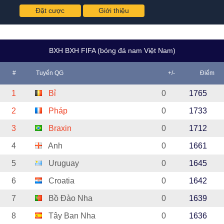
Đặt cược
Giới thiệu
BXH BXH FIFA (bóng đá nam Việt Nam)
#
Tuyển QG
+/-
Điểm
1
Bỉ
0
1765
2
Pháp
0
1733
3
Braxin
0
1712
4
Anh
0
1661
5
Uruguay
0
1645
6
Croatia
0
1642
7
Bồ Đào Nha
0
1639
8
Tây Ban Nha
0
1636