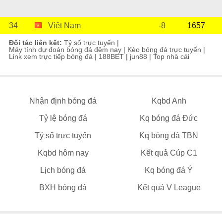
34
Việt Nam
-8
1657
Đối tác liên kết:
Tỷ số trực tuyến
|
Máy tính dự đoán bóng đá đêm nay
|
Kèo bóng đá trực tuyến
|
Link xem trực tiếp bóng đá
|
188BET
|
jun88
|
Top nhà cái
Nhận định bóng đá
Kqbd Anh
Tỷ lệ bóng đá
Kq bóng đá Đức
Tỷ số trực tuyến
Kq bóng đá TBN
Kqbd hôm nay
Kết quả Cúp C1
Lịch bóng đá
Kq bóng đá Ý
BXH bóng đá
Kết quả V League