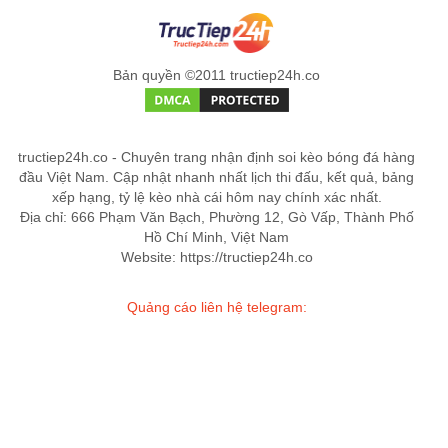
Bản quyền ©2011 tructiep24h.co
tructiep24h.co - Chuyên trang nhận định soi kèo bóng đá hàng
đầu Việt Nam. Cập nhật nhanh nhất lịch thi đấu, kết quả, bảng
xếp hạng, tỷ lệ kèo nhà cái hôm nay chính xác nhất.
Địa chỉ: 666 Phạm Văn Bạch, Phường 12, Gò Vấp, Thành Phố
Hồ Chí Minh, Việt Nam
Website: https://tructiep24h.co
Quảng cáo liên hệ telegram: