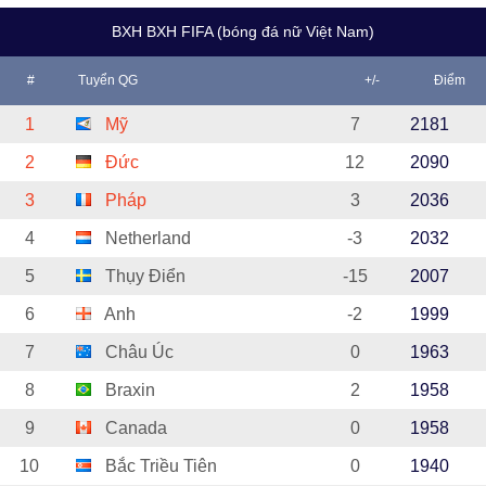
BXH BXH FIFA (bóng đá nữ Việt Nam)
#
Tuyển QG
+/-
Điểm
1
Mỹ
7
2181
2
Đức
12
2090
3
Pháp
3
2036
4
Netherland
-3
2032
5
Thụy Điển
-15
2007
6
Anh
-2
1999
7
Châu Úc
0
1963
8
Braxin
2
1958
9
Canada
0
1958
10
Bắc Triều Tiên
0
1940