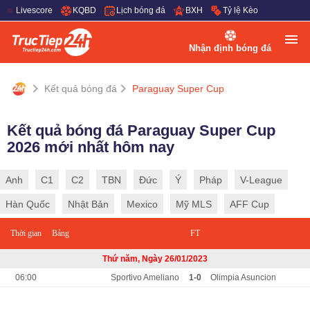
Livescore
KQBD
Lịch bóng đá
BXH
Tỷ lệ Kèo
Nhận định bóng đá
Kết quả bóng đá
Paraguay Super Cup
Kết quả bóng đá Paraguay Super Cup
2026 mới nhất hôm nay
Anh
C1
C2
TBN
Đức
Ý
Pháp
V-League
Hàn Quốc
Nhật Bản
Mexico
Mỹ MLS
AFF Cup
Thời gian
Bảng
FT
Thứ năm, Ngày 26/01/2023
06:00
Sportivo Ameliano
1-0
Olimpia Asuncion