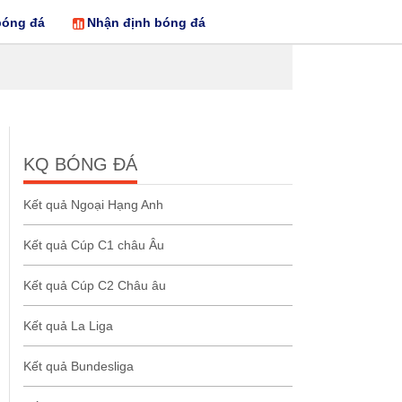
bóng đá
Nhận định bóng đá
KQ BÓNG ĐÁ
Kết quả Ngoại Hạng Anh
Kết quả Cúp C1 châu Âu
Kết quả Cúp C2 Châu âu
Kết quả La Liga
Kết quả Bundesliga