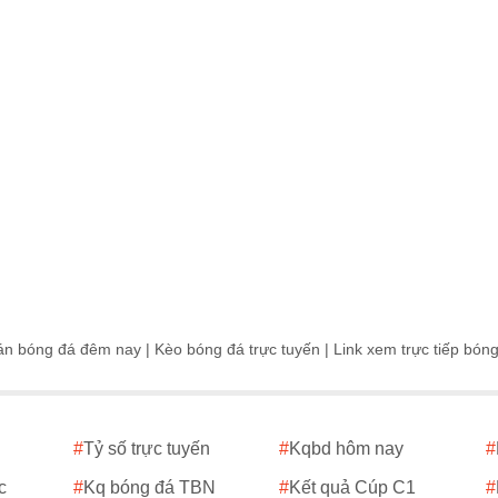
án bóng đá đêm nay
|
Kèo bóng đá trực tuyến
|
Link xem trực tiếp bón
#
Tỷ số trực tuyến
#
Kqbd hôm nay
#
c
#
Kq bóng đá TBN
#
Kết quả Cúp C1
#