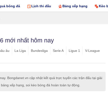
quả bóng đá
Lịch thi đấu
Bảng xếp hạng
Kèo 
s
26 mới nhất hôm nay
hâu âu
La Liga
Bundesliga
Serie A
Ligue 1
V-League
y. Bongdanet.vn cập nhật kết quả trực tuyến các trận đấu tại giải
 bảng xếp hạng, soi kèo bóng đá hoàn toàn tự động.