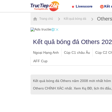
Livescore
Kết 
Other
Trang chủ
Kết quả bóng đá
Kết quả bóng đá Others 20
Ngoại Hạng Anh
Cúp C1 châu Âu
Cúp C2 C
AFF Cup
Kết quả bóng đá Others năm 2008 mới nhất hôm na
Others CHÍNH XÁC nhất. Xem Kq BĐ, lịch thi đấu,