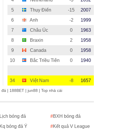
5
Thụy Điển
-15
2007
6
Anh
-2
1999
7
Châu Úc
0
1963
8
Braxin
2
1958
9
Canada
0
1958
10
Bắc Triều Tiên
0
1940
34
Việt Nam
-8
1657
g đá
|
188BET
|
jun88
|
Top nhà cái
Lịch bóng đá
#
BXH bóng đá
Kq bóng đá Ý
#
Kết quả V League