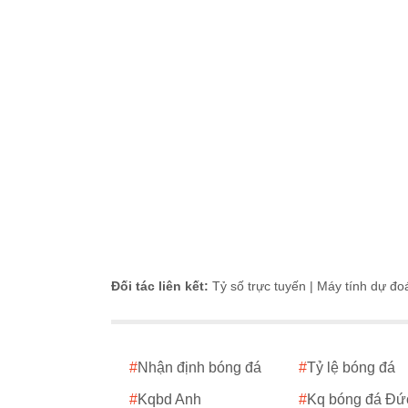
Đối tác liên kết:
Tỷ số trực tuyến
|
Máy tính dự đo
#
Nhận định bóng đá
#
Tỷ lệ bóng đá
#
Kqbd Anh
#
Kq bóng đá Đứ