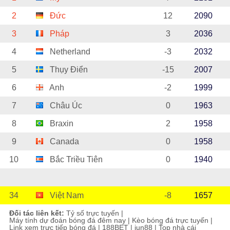
2
Đức
12
2090
3
Pháp
3
2036
4
Netherland
-3
2032
5
Thụy Điển
-15
2007
6
Anh
-2
1999
7
Châu Úc
0
1963
8
Braxin
2
1958
9
Canada
0
1958
10
Bắc Triều Tiên
0
1940
34
Việt Nam
-8
1657
Đối tác liên kết:
Tỷ số trực tuyến
|
Máy tính dự đoán bóng đá đêm nay
|
Kèo bóng đá trực tuyến
|
Link xem trực tiếp bóng đá
|
188BET
|
jun88
|
Top nhà cái