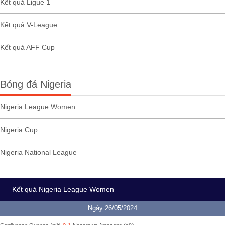
Kết quả Ligue 1
Kết quả V-League
Kết quả AFF Cup
Bóng đá Nigeria
Nigeria League Women
Nigeria Cup
Nigeria National League
Kết quả Nigeria League Women
Ngày 26/05/2024