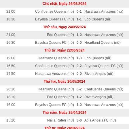
Chủ nhật, Ngày 26/05/2024
21:00
Confluense Queens (nữ)
0-1
Nasarawa Amazons (nữ)
18:30
Bayelsa Queens FC (nữ)
1-1
Edo Queens (nữ)
Thứ sáu, Ngày 24/05/2024
21:00
Edo Queens (nữ)
1-0
Nasarawa Amazons (nữ)
16:30
Bayelsa Queens FC (nữ)
0-0
Heartland Queens (nữ)
Thứ tư, Ngày 22/05/2024
19:00
Heartland Queens (nữ)
1-3
Edo Queens (nữ)
16:50
Confluense Queens (nữ)
0-2
Bayelsa Queens FC (nữ)
14:50
Nasarawa Amazons (nữ)
0-0
Rivers Angels (nữ)
Thứ hai, Ngày 20/05/2024
20:20
Heartland Queens (nữ)
0-2
Confluense Queens (nữ)
18:10
Edo Queens (nữ)
1-2
Rivers Angels (nữ)
16:00
Bayelsa Queens FC (nữ)
1-0
Nasarawa Amazons (nữ)
Thứ năm, Ngày 25/04/2024
15:20
Naija Ratels (nữ)
3-0
Abia Angels FC (nữ)
Thứ tư, Ngày 24/04/2024