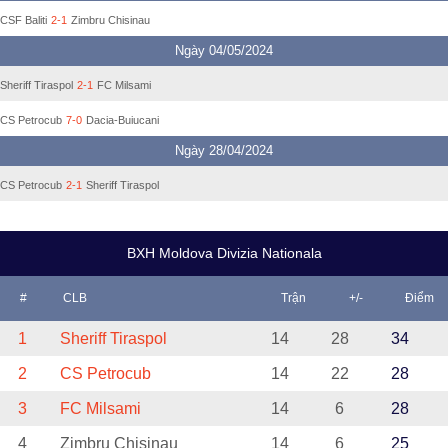
CSF Baliti
2-1
Zimbru Chisinau
Ngày 04/05/2024
Sheriff Tiraspol
2-1
FC Milsami
CS Petrocub
7-0
Dacia-Buiucani
Ngày 28/04/2024
CS Petrocub
2-1
Sheriff Tiraspol
BXH Moldova Divizia Nationala
#
CLB
Trận
+/-
Điểm
1
Sheriff Tiraspol
14
28
34
2
CS Petrocub
14
22
28
3
FC Milsami
14
6
28
4
Zimbru Chisinau
14
6
25