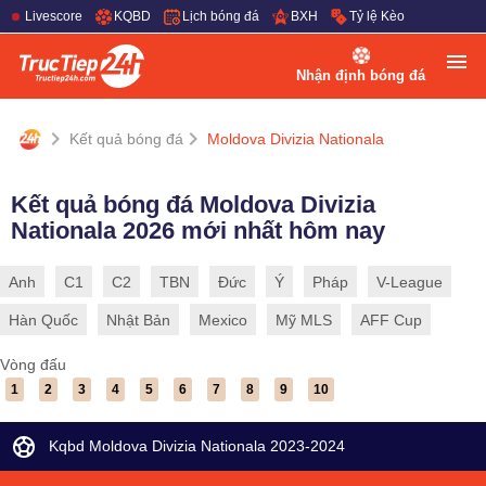
Livescore
KQBD
Lịch bóng đá
BXH
Tỷ lệ Kèo
Nhận định bóng đá
Kết quả bóng đá
Moldova Divizia Nationala
Kết quả bóng đá Moldova Divizia
Nationala 2026 mới nhất hôm nay
Anh
C1
C2
TBN
Đức
Ý
Pháp
V-League
Hàn Quốc
Nhật Bản
Mexico
Mỹ MLS
AFF Cup
Vòng đấu
1
2
3
4
5
6
7
8
9
10
Kqbd Moldova Divizia Nationala 2023-2024