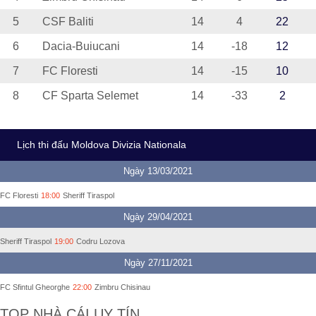
5
CSF Baliti
14
4
22
6
Dacia-Buiucani
14
-18
12
7
FC Floresti
14
-15
10
8
CF Sparta Selemet
14
-33
2
Lịch thi đấu Moldova Divizia Nationala
Ngày 13/03/2021
FC Floresti
18:00
Sheriff Tiraspol
Ngày 29/04/2021
Sheriff Tiraspol
19:00
Codru Lozova
Ngày 27/11/2021
FC Sfintul Gheorghe
22:00
Zimbru Chisinau
TOP NHÀ CÁI UY TÍN