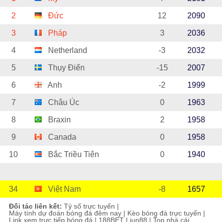
2
Đức
12
2090
3
Pháp
3
2036
4
Netherland
-3
2032
5
Thụy Điển
-15
2007
6
Anh
-2
1999
7
Châu Úc
0
1963
8
Braxin
2
1958
9
Canada
0
1958
10
Bắc Triều Tiên
0
1940
34
Việt Nam
-8
1657
Đối tác liên kết:
Tỷ số trực tuyến
|
Máy tính dự đoán bóng đá đêm nay
|
Kèo bóng đá trực tuyến
|
Link xem trực tiếp bóng đá
|
188BET
|
jun88
|
Top nhà cái