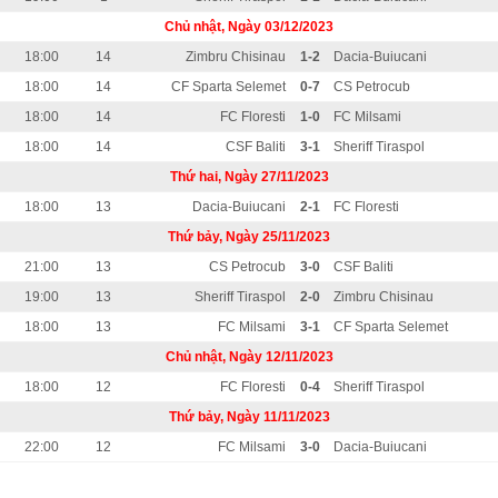
Chủ nhật, Ngày 03/12/2023
18:00
14
Zimbru Chisinau
1-2
Dacia-Buiucani
18:00
14
CF Sparta Selemet
0-7
CS Petrocub
18:00
14
FC Floresti
1-0
FC Milsami
18:00
14
CSF Baliti
3-1
Sheriff Tiraspol
Thứ hai, Ngày 27/11/2023
18:00
13
Dacia-Buiucani
2-1
FC Floresti
Thứ bảy, Ngày 25/11/2023
21:00
13
CS Petrocub
3-0
CSF Baliti
19:00
13
Sheriff Tiraspol
2-0
Zimbru Chisinau
18:00
13
FC Milsami
3-1
CF Sparta Selemet
Chủ nhật, Ngày 12/11/2023
18:00
12
FC Floresti
0-4
Sheriff Tiraspol
Thứ bảy, Ngày 11/11/2023
22:00
12
FC Milsami
3-0
Dacia-Buiucani