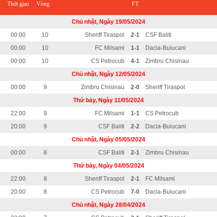
Thời gian
Vòng
FT
Chủ nhật, Ngày 19/05/2024
00:00
10
Sheriff Tiraspol
2-1
CSF Baliti
00:00
10
FC Milsami
1-1
Dacia-Buiucani
00:00
10
CS Petrocub
4-1
Zimbru Chisinau
Chủ nhật, Ngày 12/05/2024
00:00
9
Zimbru Chisinau
2-0
Sheriff Tiraspol
Thứ bảy, Ngày 11/05/2024
22:00
9
FC Milsami
1-1
CS Petrocub
20:00
9
CSF Baliti
2-2
Dacia-Buiucani
Chủ nhật, Ngày 05/05/2024
00:00
8
CSF Baliti
2-1
Zimbru Chisinau
Thứ bảy, Ngày 04/05/2024
22:00
8
Sheriff Tiraspol
2-1
FC Milsami
20:00
8
CS Petrocub
7-0
Dacia-Buiucani
Chủ nhật, Ngày 28/04/2024