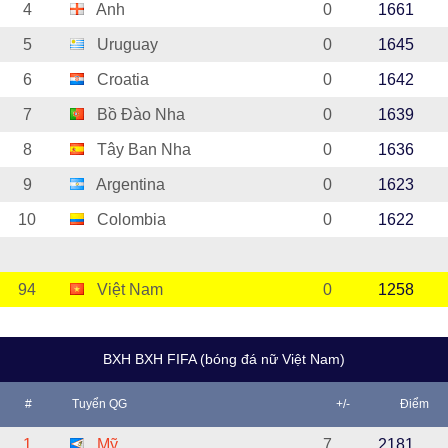
4
Anh
0
1661
5
Uruguay
0
1645
6
Croatia
0
1642
7
Bồ Đào Nha
0
1639
8
Tây Ban Nha
0
1636
9
Argentina
0
1623
10
Colombia
0
1622
94
Việt Nam
0
1258
BXH BXH FIFA (bóng đá nữ Việt Nam)
#
Tuyển QG
+/-
Điểm
1
Mỹ
7
2181