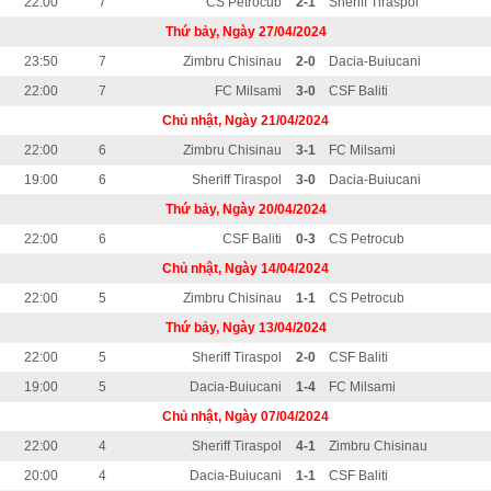
22:00
7
CS Petrocub
2-1
Sheriff Tiraspol
Thứ bảy, Ngày 27/04/2024
23:50
7
Zimbru Chisinau
2-0
Dacia-Buiucani
22:00
7
FC Milsami
3-0
CSF Baliti
Chủ nhật, Ngày 21/04/2024
22:00
6
Zimbru Chisinau
3-1
FC Milsami
19:00
6
Sheriff Tiraspol
3-0
Dacia-Buiucani
Thứ bảy, Ngày 20/04/2024
22:00
6
CSF Baliti
0-3
CS Petrocub
Chủ nhật, Ngày 14/04/2024
22:00
5
Zimbru Chisinau
1-1
CS Petrocub
Thứ bảy, Ngày 13/04/2024
22:00
5
Sheriff Tiraspol
2-0
CSF Baliti
19:00
5
Dacia-Buiucani
1-4
FC Milsami
Chủ nhật, Ngày 07/04/2024
22:00
4
Sheriff Tiraspol
4-1
Zimbru Chisinau
20:00
4
Dacia-Buiucani
1-1
CSF Baliti