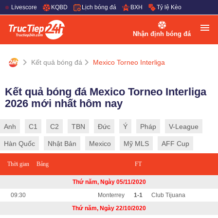
Livescore
KQBD
Lịch bóng đá
BXH
Tỷ lệ Kèo
Nhận định bóng đá
Kết quả bóng đá
Mexico Torneo Interliga
Kết quả bóng đá Mexico Torneo Interliga
2026 mới nhất hôm nay
Anh
C1
C2
TBN
Đức
Ý
Pháp
V-League
Hàn Quốc
Nhật Bản
Mexico
Mỹ MLS
AFF Cup
Thời gian
Bảng
FT
Thứ năm, Ngày 05/11/2020
09:30
Monterrey
1-1
Club Tijuana
Thứ năm, Ngày 22/10/2020