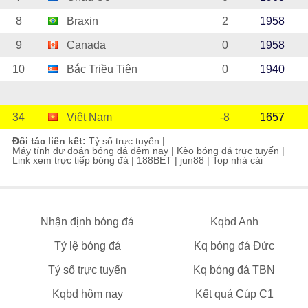
8
Braxin
2
1958
9
Canada
0
1958
10
Bắc Triều Tiên
0
1940
34
Việt Nam
-8
1657
Đối tác liên kết:
Tỷ số trực tuyến
|
Máy tính dự đoán bóng đá đêm nay
|
Kèo bóng đá trực tuyến
|
Link xem trực tiếp bóng đá
|
188BET
|
jun88
|
Top nhà cái
Nhận định bóng đá
Kqbd Anh
Tỷ lệ bóng đá
Kq bóng đá Đức
Tỷ số trực tuyến
Kq bóng đá TBN
Kqbd hôm nay
Kết quả Cúp C1