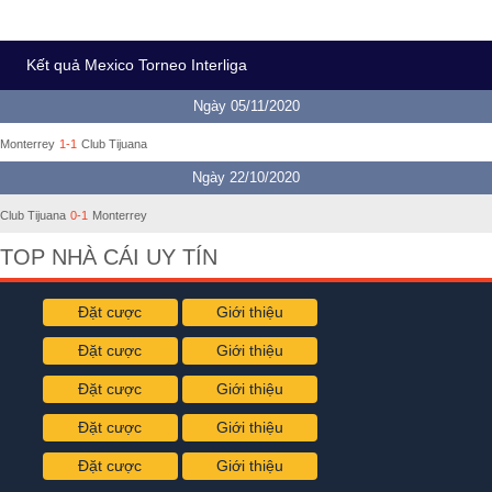
Kết quả Mexico Torneo Interliga
Ngày 05/11/2020
Monterrey
1-1
Club Tijuana
Ngày 22/10/2020
Club Tijuana
0-1
Monterrey
TOP NHÀ CÁI UY TÍN
Đặt cược
Giới thiệu
Đặt cược
Giới thiệu
Đặt cược
Giới thiệu
Đặt cược
Giới thiệu
Đặt cược
Giới thiệu