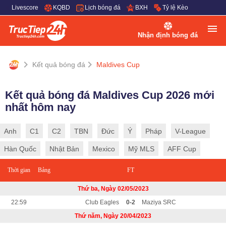
Livescore
KQBD
Lịch bóng đá
BXH
Tỷ lệ Kèo
Nhận định bóng đá
Kết quả bóng đá
Maldives Cup
Kết quả bóng đá Maldives Cup 2026 mới
nhất hôm nay
Anh
C1
C2
TBN
Đức
Ý
Pháp
V-League
Hàn Quốc
Nhật Bản
Mexico
Mỹ MLS
AFF Cup
Thời gian
Bảng
FT
Thứ ba, Ngày 02/05/2023
22:59
Club Eagles
0-2
Maziya SRC
Thứ năm, Ngày 20/04/2023