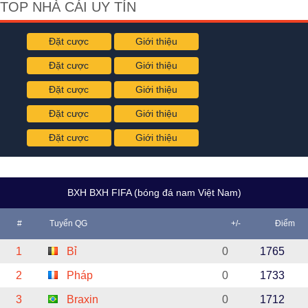
TOP NHÀ CÁI UY TÍN
Đặt cược
Giới thiệu
Đặt cược
Giới thiệu
Đặt cược
Giới thiệu
Đặt cược
Giới thiệu
Đặt cược
Giới thiệu
BXH BXH FIFA (bóng đá nam Việt Nam)
#
Tuyển QG
+/-
Điểm
1
Bỉ
0
1765
2
Pháp
0
1733
3
Braxin
0
1712