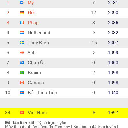
1
Mỹ
7
2181
2
Đức
12
2090
3
Pháp
3
2036
4
Netherland
-3
2032
5
Thụy Điển
-15
2007
6
Anh
-2
1999
7
Châu Úc
0
1963
8
Braxin
2
1958
9
Canada
0
1958
10
Bắc Triều Tiên
0
1940
34
Việt Nam
-8
1657
Đối tác liên kết:
Tỷ số trực tuyến
|
Máy tính dự đoán bóng đá đêm nay
|
Kèo bóng đá trực tuyến
|