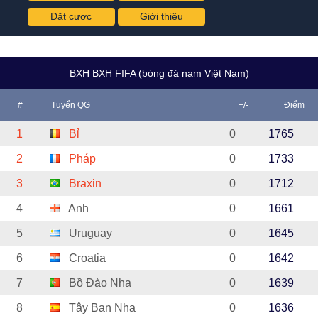
Đặt cược
Giới thiệu
BXH BXH FIFA (bóng đá nam Việt Nam)
#
Tuyển QG
+/-
Điểm
1
Bỉ
0
1765
2
Pháp
0
1733
3
Braxin
0
1712
4
Anh
0
1661
5
Uruguay
0
1645
6
Croatia
0
1642
7
Bồ Đào Nha
0
1639
8
Tây Ban Nha
0
1636