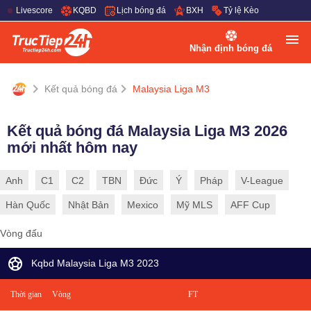
Livescore
KQBD
Lịch bóng đá
BXH
Tỷ lệ Kèo
Nhận định bóng đá
Kết quả bóng đá
Malaysia Liga M3
Kết quả bóng đá Malaysia Liga M3 2026
mới nhất hôm nay
Anh
C1
C2
TBN
Đức
Ý
Pháp
V-League
Hàn Quốc
Nhật Bản
Mexico
Mỹ MLS
AFF Cup
Vòng đấu
Kqbd Malaysia Liga M3 2023
Thời gian
Vòng
FT