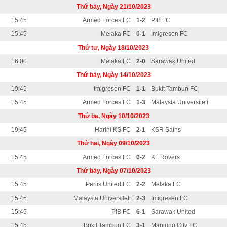
Thứ bảy, Ngày 21/10/2023
15:45
Armed Forces FC
1-2
PIB FC
15:45
Melaka FC
0-1
Imigresen FC
Thứ tư, Ngày 18/10/2023
16:00
Melaka FC
2-0
Sarawak United
Thứ bảy, Ngày 14/10/2023
19:45
Imigresen FC
1-1
Bukit Tambun FC
15:45
Armed Forces FC
1-3
Malaysia Universiteti
Thứ ba, Ngày 10/10/2023
19:45
Harini KS FC
2-1
KSR Sains
Thứ hai, Ngày 09/10/2023
15:45
Armed Forces FC
0-2
KL Rovers
Thứ bảy, Ngày 07/10/2023
15:45
Perlis United FC
2-2
Melaka FC
15:45
Malaysia Universiteti
2-3
Imigresen FC
15:45
PIB FC
6-1
Sarawak United
15:45
Bukit Tambun FC
3-1
Manjung City FC