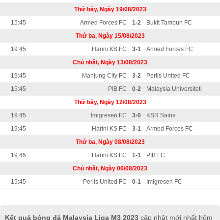
Thứ bảy, Ngày 19/08/2023
15:45
Armed Forces FC
1-2
Bukit Tambun FC
Thứ ba, Ngày 15/08/2023
19:45
Harini KS FC
3-1
Armed Forces FC
Chủ nhật, Ngày 13/08/2023
19:45
Manjung City FC
3-2
Perlis United FC
15:45
PIB FC
0-2
Malaysia Universiteti
Thứ bảy, Ngày 12/08/2023
19:45
Imigresen FC
3-0
KSR Sains
19:45
Harini KS FC
3-1
Armed Forces FC
Thứ ba, Ngày 08/08/2023
19:45
Harini KS FC
1-1
PIB FC
Chủ nhật, Ngày 06/08/2023
15:45
Perlis United FC
0-1
Imigresen FC
Kết quả bóng đá Malaysia Liga M3 2023
cập nhật mới nhất hôm