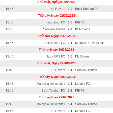
Chủ nhật, Ngày 03/09/2023
15:45
KL Rovers
1-2
Bukit Tambun FC
Thứ bảy, Ngày 02/09/2023
15:45
Imigresen FC
3-0
PIB FC
15:15
Sarawak United
2-4
KSR Sains
Thứ sáu, Ngày 01/09/2023
15:45
Perlis United FC
0-1
Malaysia Universiteti
Thứ tư, Ngày 30/08/2023
15:45
Naga UKS FC
0-5
KL Rovers
Chủ nhật, Ngày 27/08/2023
15:45
KL Rovers
6-1
Sarawak United
Thứ bảy, Ngày 26/08/2023
15:45
Malaysia Universiteti
1-1
Melaka FC
15:45
Bukit Tambun FC
1-2
PIB FC
Thứ ba, Ngày 22/08/2023
15:45
Malaysia Universiteti
5-1
Sarawak United
15:45
KL Rovers
3-1
Melaka FC