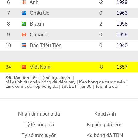
6
Anh
-2
1999
7
Châu Úc
0
1963
8
Braxin
2
1958
9
Canada
0
1958
10
Bắc Triều Tiên
0
1940
34
Việt Nam
-8
1657
Đối tác liên kết:
Tỷ số trực tuyến
|
Máy tính dự đoán bóng đá đêm nay
|
Kèo bóng đá trực tuyến
|
Link xem trực tiếp bóng đá
|
188BET
|
jun88
|
Top nhà cái
Nhận định bóng đá
Kqbd Anh
Tỷ lệ bóng đá
Kq bóng đá Đức
Tỷ số trực tuyến
Kq bóng đá TBN