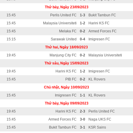
Thứ bảy, Ngày 23/09/2023
15:45
Perlis United FC
1-3
Bukit Tambun FC
15:45
Malaysia Universiteti
1-2
Harini KS FC
15:45
Melaka FC
0-2
Armed Forces FC
15:15
Sarawak United
0-4
Imigresen FC
Thứ hai, Ngày 18/09/2023
19:45
Manjung City FC
0-2
Malaysia Universiteti
Thứ sáu, Ngày 15/09/2023
19:45
Harini KS FC
1-2
Imigresen FC
15:45
PIB FC
0-2
KL Rovers
Chủ nhật, Ngày 10/09/2023
15:45
Imigresen FC
1-1
KL Rovers
Thứ bảy, Ngày 09/09/2023
19:45
Harini KS FC
2-3
Perlis United FC
15:45
Armed Forces FC
3-0
Naga UKS FC
15:45
Bukit Tambun FC
3-1
KSR Sains