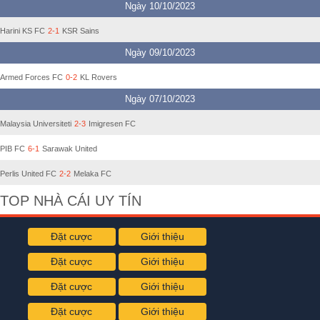
Ngày 10/10/2023
Harini KS FC
2-1
KSR Sains
Ngày 09/10/2023
Armed Forces FC
0-2
KL Rovers
Ngày 07/10/2023
Malaysia Universiteti
2-3
Imigresen FC
PIB FC
6-1
Sarawak United
Perlis United FC
2-2
Melaka FC
TOP NHÀ CÁI UY TÍN
Đặt cược
Giới thiệu
Đặt cược
Giới thiệu
Đặt cược
Giới thiệu
Đặt cược
Giới thiệu