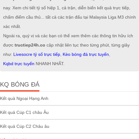
nay. Xem chi tiết tỷ số hiệp 1, cả trận, diễn biến kết quả trực tiếp,
chấm điểm cầu thủ... tất cả các trận đấu tại Malaysia Liga M3 chính
xác nhất.
Ngoài ra, quý vị và các bạn có thể xem thêm các thông tin hữu ích
được
tructiep24h.co
cập nhật liên tục theo từng phút, từng giây
như:
Livesocre tỷ số trực tiếp
,
Kèo bóng đá trực tuyến
,
Kqbd trực tuyến
NHANH NHẤT.
KQ BÓNG ĐÁ
Kết quả Ngoại Hạng Anh
Kết quả Cúp C1 châu Âu
Kết quả Cúp C2 Châu âu