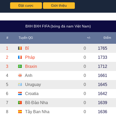
Đặt cược
Giới thiệu
BXH BXH FIFA (bóng đá nam Việt Nam)
#
Tuyển QG
+/-
Điểm
1
Bỉ
0
1765
2
Pháp
0
1733
3
Braxin
0
1712
4
Anh
0
1661
5
Uruguay
0
1645
6
Croatia
0
1642
7
Bồ Đào Nha
0
1639
8
Tây Ban Nha
0
1636