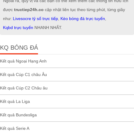
Ngoài ra, quý vị và các bạn có thể xem thêm các thông tin hữu ích
được
tructiep24h.co
cập nhật liên tục theo từng phút, từng giây
như:
Livesocre tỷ số trực tiếp
,
Kèo bóng đá trực tuyến
,
Kqbd trực tuyến
NHANH NHẤT.
KQ BÓNG ĐÁ
Kết quả Ngoại Hạng Anh
Kết quả Cúp C1 châu Âu
Kết quả Cúp C2 Châu âu
Kết quả La Liga
Kết quả Bundesliga
Kết quả Serie A