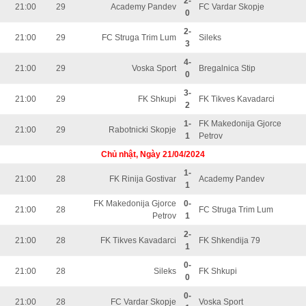
2-
21:00
29
Academy Pandev
FC Vardar Skopje
0
2-
21:00
29
FC Struga Trim Lum
Sileks
3
4-
21:00
29
Voska Sport
Bregalnica Stip
0
3-
21:00
29
FK Shkupi
FK Tikves Kavadarci
2
1-
FK Makedonija Gjorce
21:00
29
Rabotnicki Skopje
1
Petrov
Chủ nhật, Ngày 21/04/2024
1-
21:00
28
FK Rinija Gostivar
Academy Pandev
1
FK Makedonija Gjorce
0-
21:00
28
FC Struga Trim Lum
Petrov
1
2-
21:00
28
FK Tikves Kavadarci
FK Shkendija 79
1
0-
21:00
28
Sileks
FK Shkupi
0
0-
21:00
28
FC Vardar Skopje
Voska Sport