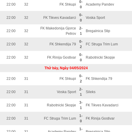
0-
22:00
32
FK Shkupi
Academy Pandev
0
0-
22:00
32
FK Tikves Kavadarci
Voska Sport
0
FK Makedonija Gjorce
2-
22:00
32
Bregalnica Stip
Petrov
1
0-
22:00
32
FK Shkendija 79
FC Struga Trim Lum
2
0-
22:00
32
FK Rinija Gostivar
Rabotnicki Skopje
0
Thứ bảy, Ngày 04/05/2024
0-
22:00
31
FK Shkupi
FK Shkendija 79
2
2-
22:00
31
Voska Sport
Sileks
1
3-
22:00
31
Rabotnicki Skopje
FK Tikves Kavadarci
1
1-
22:00
31
FC Struga Trim Lum
FK Rinija Gostivar
0
1-
22:00
31
Academy Pandev
Bregalnica Stip