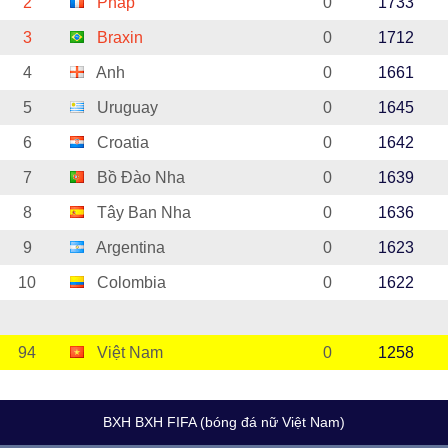
2
Pháp
0
1733
3
Braxin
0
1712
4
Anh
0
1661
5
Uruguay
0
1645
6
Croatia
0
1642
7
Bồ Đào Nha
0
1639
8
Tây Ban Nha
0
1636
9
Argentina
0
1623
10
Colombia
0
1622
94
Việt Nam
0
1258
BXH BXH FIFA (bóng đá nữ Việt Nam)