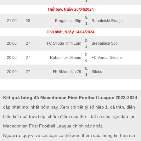
1
Thứ bảy, Ngày 20/04/2024
0-
21:00
28
Bregalnica Stip
Rabotnicki Skopje
1
Chủ nhật, Ngày 14/04/2024
2-
20:00
27
FC Struga Trim Lum
Bregalnica Stip
2
2-
20:00
27
Rabotnicki Skopje
FC Vardar Skopje
0
6-
20:00
27
FK Shkendija 79
Sileks
1
Kết quả bóng đá Macedonian First Football League 2023-2024
cập nhật mới nhất hôm nay. Xem chi tiết tỷ số hiệp 1, cả trận, diễn
biến kết quả trực tiếp, chấm điểm cầu thủ... tất cả các trận đấu tại
Macedonian First Football League chính xác nhất.
Ngoài ra, quý vị và các bạn có thể xem thêm các thông tin hữu ích