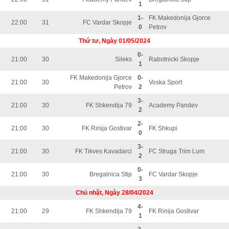
1
1-
FK Makedonija Gjorce
22:00
31
FC Vardar Skopje
0
Petrov
Thứ tư, Ngày 01/05/2024
0-
21:00
30
Sileks
Rabotnicki Skopje
1
FK Makedonija Gjorce
0-
21:00
30
Voska Sport
Petrov
2
3-
21:00
30
FK Shkendija 79
Academy Pandev
2
2-
21:00
30
FK Rinija Gostivar
FK Shkupi
0
3-
21:00
30
FK Tikves Kavadarci
FC Struga Trim Lum
2
0-
21:00
30
Bregalnica Stip
FC Vardar Skopje
3
Chủ nhật, Ngày 28/04/2024
4-
21:00
29
FK Shkendija 79
FK Rinija Gostivar
1