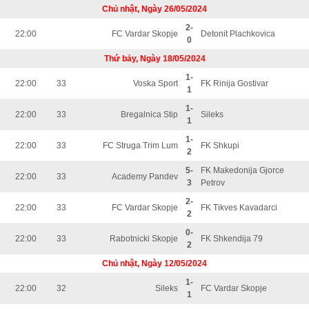
Chủ nhật, Ngày 26/05/2024
2-
22:00
FC Vardar Skopje
Detonit Plachkovica
0
Thứ bảy, Ngày 18/05/2024
1-
22:00
33
Voska Sport
FK Rinija Gostivar
1
1-
22:00
33
Bregalnica Stip
Sileks
1
1-
22:00
33
FC Struga Trim Lum
FK Shkupi
2
5-
FK Makedonija Gjorce
22:00
33
Academy Pandev
3
Petrov
2-
22:00
33
FC Vardar Skopje
FK Tikves Kavadarci
2
0-
22:00
33
Rabotnicki Skopje
FK Shkendija 79
2
Chủ nhật, Ngày 12/05/2024
1-
22:00
32
Sileks
FC Vardar Skopje
1