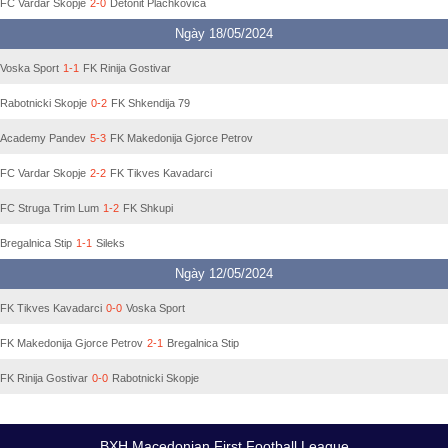
FC Vardar Skopje
2-0
Detonit Plachkovica
Ngày 18/05/2024
Voska Sport
1-1
FK Rinija Gostivar
Rabotnicki Skopje
0-2
FK Shkendija 79
Academy Pandev
5-3
FK Makedonija Gjorce Petrov
FC Vardar Skopje
2-2
FK Tikves Kavadarci
FC Struga Trim Lum
1-2
FK Shkupi
Bregalnica Stip
1-1
Sileks
Ngày 12/05/2024
FK Tikves Kavadarci
0-0
Voska Sport
FK Makedonija Gjorce Petrov
2-1
Bregalnica Stip
FK Rinija Gostivar
0-0
Rabotnicki Skopje
BXH Macedonian First Football League