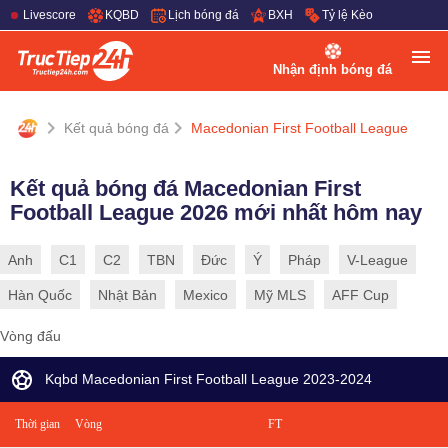
Livescore
KQBD
Lịch bóng đá
BXH
Tỷ lệ Kèo
Nhận định bóng đá
Kết quả bóng đá
Macedonian First Football League
Kết quả bóng đá Macedonian First
Football League 2026 mới nhất hôm nay
Anh
C1
C2
TBN
Đức
Ý
Pháp
V-League
Hàn Quốc
Nhật Bản
Mexico
Mỹ MLS
AFF Cup
Vòng đấu
Kqbd Macedonian First Football League 2023-2024
Thời gian
Vòng
FT