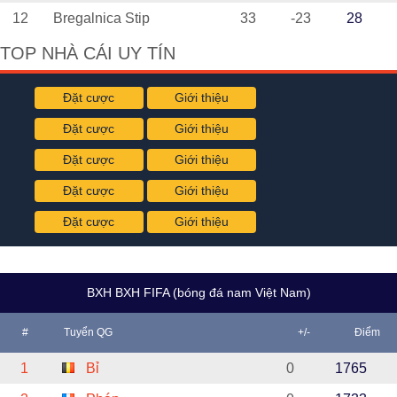
12
Bregalnica Stip
33
-23
28
TOP NHÀ CÁI UY TÍN
Đặt cược
Giới thiệu
Đặt cược
Giới thiệu
Đặt cược
Giới thiệu
Đặt cược
Giới thiệu
Đặt cược
Giới thiệu
BXH BXH FIFA (bóng đá nam Việt Nam)
#
Tuyển QG
+/-
Điểm
1
Bỉ
0
1765