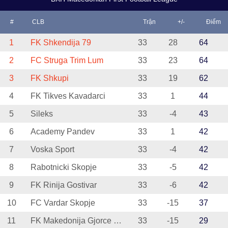
#
CLB
Trận
+/-
Điểm
1
FK Shkendija 79
33
28
64
2
FC Struga Trim Lum
33
23
64
3
FK Shkupi
33
19
62
4
FK Tikves Kavadarci
33
1
44
5
Sileks
33
-4
43
6
Academy Pandev
33
1
42
7
Voska Sport
33
-4
42
8
Rabotnicki Skopje
33
-5
42
9
FK Rinija Gostivar
33
-6
42
10
FC Vardar Skopje
33
-15
37
11
FK Makedonija Gjorce Petrov
33
-15
29