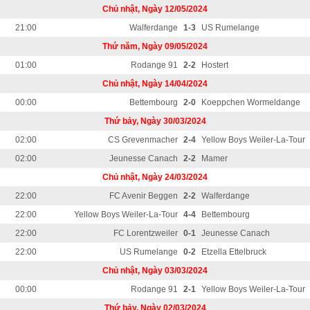
Chủ nhật, Ngày 12/05/2024
21:00
Walferdange
1-3
US Rumelange
Thứ năm, Ngày 09/05/2024
01:00
Rodange 91
2-2
Hostert
Chủ nhật, Ngày 14/04/2024
00:00
Bettembourg
2-0
Koeppchen Wormeldange
Thứ bảy, Ngày 30/03/2024
02:00
CS Grevenmacher
2-4
Yellow Boys Weiler-La-Tour
02:00
Jeunesse Canach
2-2
Mamer
Chủ nhật, Ngày 24/03/2024
22:00
FC Avenir Beggen
2-2
Walferdange
22:00
Yellow Boys Weiler-La-Tour
4-4
Bettembourg
22:00
FC Lorentzweiler
0-1
Jeunesse Canach
22:00
US Rumelange
0-2
Etzella Ettelbruck
Chủ nhật, Ngày 03/03/2024
00:00
Rodange 91
2-1
Yellow Boys Weiler-La-Tour
Thứ bảy, Ngày 02/03/2024