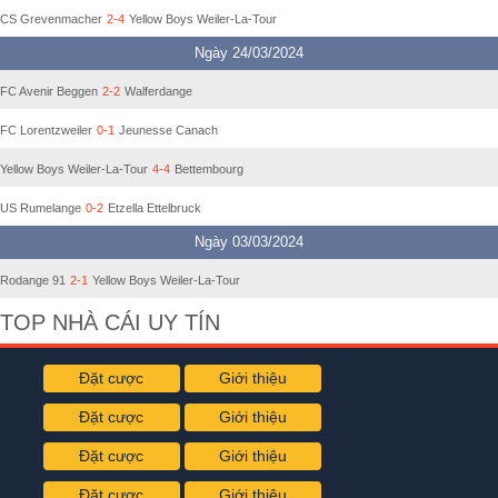
CS Grevenmacher
2-4
Yellow Boys Weiler-La-Tour
Ngày 24/03/2024
FC Avenir Beggen
2-2
Walferdange
FC Lorentzweiler
0-1
Jeunesse Canach
Yellow Boys Weiler-La-Tour
4-4
Bettembourg
US Rumelange
0-2
Etzella Ettelbruck
Ngày 03/03/2024
Rodange 91
2-1
Yellow Boys Weiler-La-Tour
TOP NHÀ CÁI UY TÍN
Đặt cược
Giới thiệu
Đặt cược
Giới thiệu
Đặt cược
Giới thiệu
Đặt cược
Giới thiệu