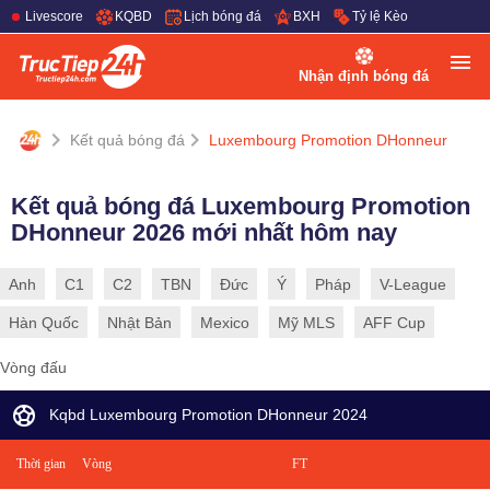
Livescore
KQBD
Lịch bóng đá
BXH
Tỷ lệ Kèo
Nhận định bóng đá
Kết quả bóng đá
Luxembourg Promotion DHonneur
Kết quả bóng đá Luxembourg Promotion
DHonneur 2026 mới nhất hôm nay
Anh
C1
C2
TBN
Đức
Ý
Pháp
V-League
Hàn Quốc
Nhật Bản
Mexico
Mỹ MLS
AFF Cup
Vòng đấu
Kqbd Luxembourg Promotion DHonneur 2024
Thời gian
Vòng
FT