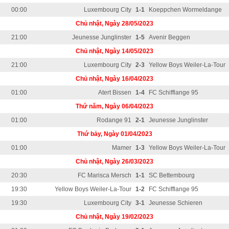
00:00
Luxembourg City
1-1
Koeppchen Wormeldange
Chủ nhật, Ngày 28/05/2023
21:00
Jeunesse Junglinster
1-5
Avenir Beggen
Chủ nhật, Ngày 14/05/2023
21:00
Luxembourg City
2-3
Yellow Boys Weiler-La-Tour
Chủ nhật, Ngày 16/04/2023
01:00
Atert Bissen
1-4
FC Schifflange 95
Thứ năm, Ngày 06/04/2023
01:00
Rodange 91
2-1
Jeunesse Junglinster
Thứ bảy, Ngày 01/04/2023
01:00
Mamer
1-3
Yellow Boys Weiler-La-Tour
Chủ nhật, Ngày 26/03/2023
20:30
FC Marisca Mersch
1-1
SC Bettembourg
19:30
Yellow Boys Weiler-La-Tour
1-2
FC Schifflange 95
19:30
Luxembourg City
3-1
Jeunesse Schieren
Chủ nhật, Ngày 19/02/2023