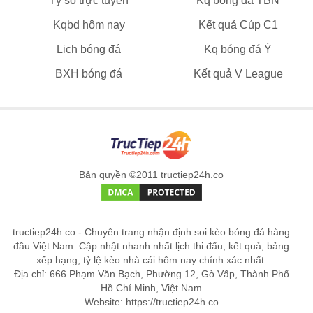
Tỷ số trực tuyến
Kq bóng đá TBN
Kqbd hôm nay
Kết quả Cúp C1
Lịch bóng đá
Kq bóng đá Ý
BXH bóng đá
Kết quả V League
Bản quyền ©2011 tructiep24h.co
tructiep24h.co - Chuyên trang nhận định soi kèo bóng đá hàng
đầu Việt Nam. Cập nhật nhanh nhất lịch thi đấu, kết quả, bảng
xếp hạng, tỷ lệ kèo nhà cái hôm nay chính xác nhất.
Địa chỉ: 666 Phạm Văn Bạch, Phường 12, Gò Vấp, Thành Phố
Hồ Chí Minh, Việt Nam
Website: https://tructiep24h.co