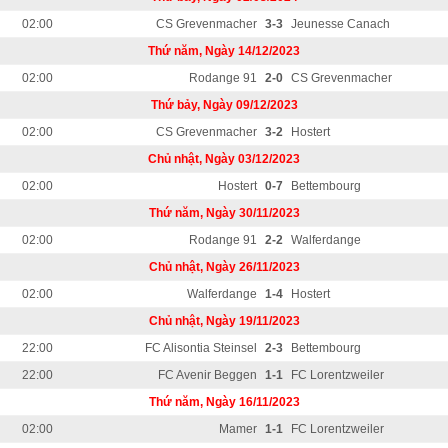
02:00
CS Grevenmacher
3-3
Jeunesse Canach
Thứ năm, Ngày 14/12/2023
02:00
Rodange 91
2-0
CS Grevenmacher
Thứ bảy, Ngày 09/12/2023
02:00
CS Grevenmacher
3-2
Hostert
Chủ nhật, Ngày 03/12/2023
02:00
Hostert
0-7
Bettembourg
Thứ năm, Ngày 30/11/2023
02:00
Rodange 91
2-2
Walferdange
Chủ nhật, Ngày 26/11/2023
02:00
Walferdange
1-4
Hostert
Chủ nhật, Ngày 19/11/2023
22:00
FC Alisontia Steinsel
2-3
Bettembourg
22:00
FC Avenir Beggen
1-1
FC Lorentzweiler
Thứ năm, Ngày 16/11/2023
02:00
Mamer
1-1
FC Lorentzweiler