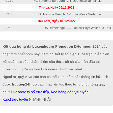
01:30
FC Berdenia Berbourg
2-1
Jeunesse Junglinster
Thứ ba, Ngày 06/12/2022
02:00
FC Marisca Mersch
0-0
Blo Weiss Medernach
Thứ năm, Ngày 01/12/2022
02:00
US Rumelange
3-2
Yellow Boys Weiler-La-Tour
Kết quả bóng đá Luxembourg Promotion DHonneur 2024
cập
nhật mới nhất hôm nay. Xem chi tiết tỷ số hiệp 1, cả trận, diễn biến
kết quả trực tiếp, chấm điểm cầu thủ... tất cả các trận đấu tại
Luxembourg Promotion DHonneur chính xác nhất.
Ngoài ra, quý vị và các bạn có thể xem thêm các thông tin hữu ích
được
tructiep24h.co
cập nhật liên tục theo từng phút, từng giây
như:
Livesocre tỷ số trực tiếp
,
Kèo bóng đá trực tuyến
,
Kqbd trực tuyến
NHANH NHẤT.