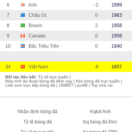
6
Anh
-2
1999
7
Châu Úc
0
1963
8
Braxin
2
1958
9
Canada
0
1958
10
Bắc Triều Tiên
0
1940
34
Việt Nam
-8
1657
Đối tác liên kết:
Tỷ số trực tuyến
|
Máy tính dự đoán bóng đá đêm nay
|
Kèo bóng đá trực tuyến
|
Link xem trực tiếp bóng đá
|
188BET
|
jun88
|
Top nhà cái
Nhận định bóng đá
Kqbd Anh
Tỷ lệ bóng đá
Kq bóng đá Đức