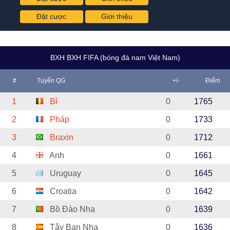
Đặt cược
Giới thiệu
BXH BXH FIFA (bóng đá nam Việt Nam)
#
Tuyển QG
+/-
Điểm
1
Bỉ
0
1765
2
Pháp
0
1733
3
Braxin
0
1712
4
Anh
0
1661
5
Uruguay
0
1645
6
Croatia
0
1642
7
Bồ Đào Nha
0
1639
8
Tây Ban Nha
0
1636