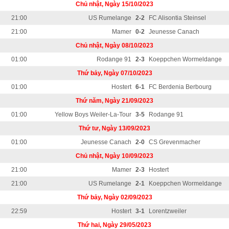
Chủ nhật, Ngày 15/10/2023
21:00
US Rumelange
2-2
FC Alisontia Steinsel
21:00
Mamer
0-2
Jeunesse Canach
Chủ nhật, Ngày 08/10/2023
01:00
Rodange 91
2-3
Koeppchen Wormeldange
Thứ bảy, Ngày 07/10/2023
01:00
Hostert
6-1
FC Berdenia Berbourg
Thứ năm, Ngày 21/09/2023
01:00
Yellow Boys Weiler-La-Tour
3-5
Rodange 91
Thứ tư, Ngày 13/09/2023
01:00
Jeunesse Canach
2-0
CS Grevenmacher
Chủ nhật, Ngày 10/09/2023
21:00
Mamer
2-3
Hostert
21:00
US Rumelange
2-1
Koeppchen Wormeldange
Thứ bảy, Ngày 02/09/2023
22:59
Hostert
3-1
Lorentzweiler
Thứ hai, Ngày 29/05/2023