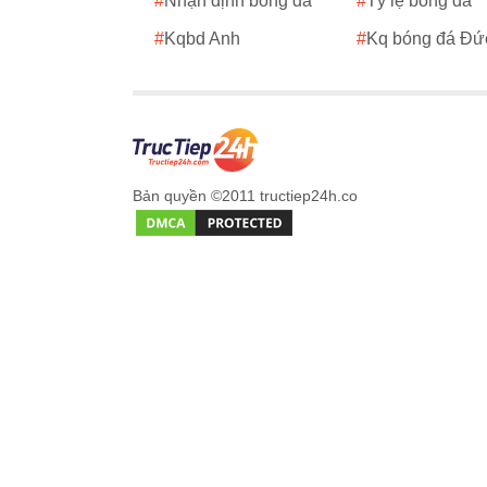
#
Nhận định bóng đá
#
Tỷ lệ bóng đá
#
Kqbd Anh
#
Kq bóng đá Đứ
Bản quyền ©2011 tructiep24h.co