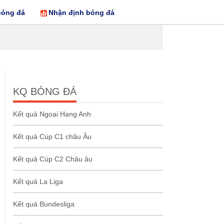
bóng đá
Nhận định bóng đá
KQ BÓNG ĐÁ
Kết quả Ngoại Hạng Anh
Kết quả Cúp C1 châu Âu
Kết quả Cúp C2 Châu âu
Kết quả La Liga
Kết quả Bundesliga