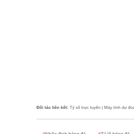
Đối tác liên kết:
Tỷ số trực tuyến
|
Máy tính dự đo