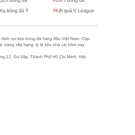
Lịch bóng đá
#
BXH bóng đá
Kq bóng đá Ý
#
Kết quả V League
n định soi kèo bóng đá hàng đầu Việt Nam. Cập
uả, bảng xếp hạng, tỷ lệ kèo nhà cái hôm nay
ng 12, Gò Vấp, Thành Phố Hồ Chí Minh, Việt