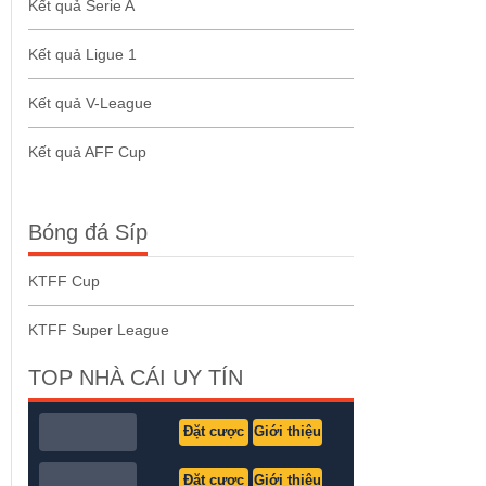
Kết quả Serie A
Kết quả Ligue 1
Kết quả V-League
Kết quả AFF Cup
Bóng đá Síp
KTFF Cup
KTFF Super League
TOP NHÀ CÁI UY TÍN
Đặt cược
Giới thiệu
Đặt cược
Giới thiệu