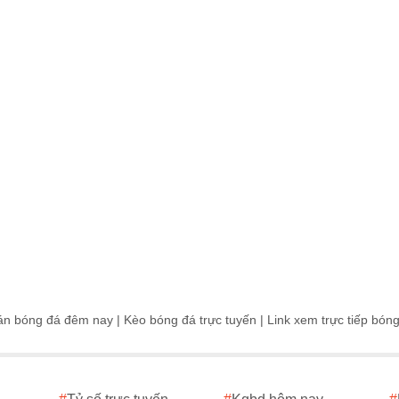
án bóng đá đêm nay
|
Kèo bóng đá trực tuyến
|
Link xem trực tiếp bón