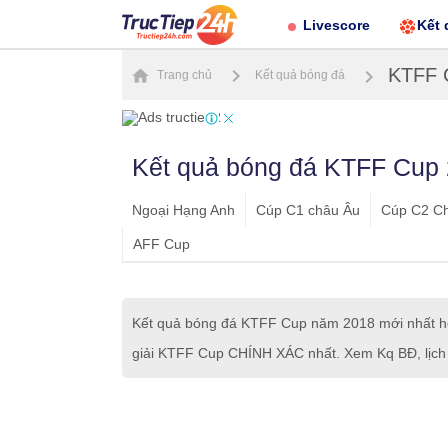
Livescore
Kết 
KTFF 
Trang chủ
Kết quả bóng đá
Kết quả bóng đá KTFF Cup 
Ngoại Hạng Anh
Cúp C1 châu Âu
Cúp C2 C
AFF Cup
Kết quả bóng đá KTFF Cup năm 2018 mới nhất hôm
giải KTFF Cup CHÍNH XÁC nhất. Xem Kq BĐ, lịch t