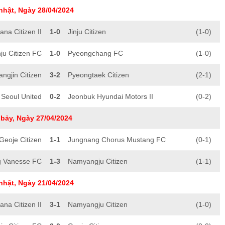
nhật, Ngày 28/04/2024
na Citizen II
1-0
Jinju Citizen
(1-0)
ju Citizen FC
1-0
Pyeongchang FC
(1-0)
angjin Citizen
3-2
Pyeongtaek Citizen
(2-1)
Seoul United
0-2
Jeonbuk Hyundai Motors II
(0-2)
bảy, Ngày 27/04/2024
Geoje Citizen
1-1
Jungnang Chorus Mustang FC
(0-1)
g Vanesse FC
1-3
Namyangju Citizen
(1-1)
nhật, Ngày 21/04/2024
na Citizen II
3-1
Namyangju Citizen
(1-0)