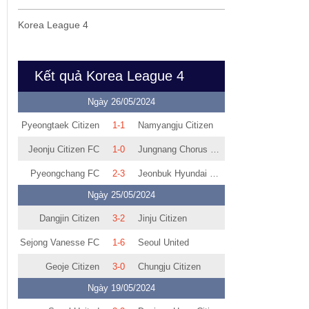
Korea League 4
Kết quả Korea League 4
Ngày 26/05/2024
Pyeongtaek Citizen
1-1
Namyangju Citizen
Jeonju Citizen FC
1-0
Jungnang Chorus Mustang FC
Pyeongchang FC
2-3
Jeonbuk Hyundai Motors II
Ngày 25/05/2024
Dangjin Citizen
3-2
Jinju Citizen
Sejong Vanesse FC
1-6
Seoul United
Geoje Citizen
3-0
Chungju Citizen
Ngày 19/05/2024