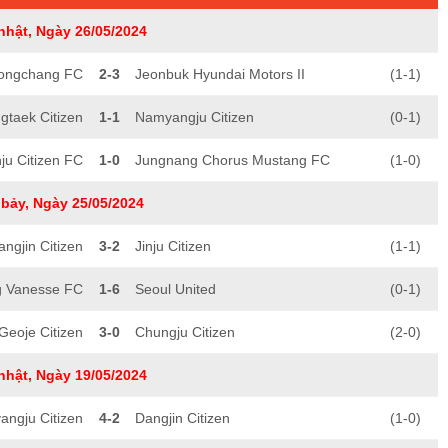
nhật, Ngày 26/05/2024
ongchang FC
2-3
Jeonbuk Hyundai Motors II
(1-1)
gtaek Citizen
1-1
Namyangju Citizen
(0-1)
ju Citizen FC
1-0
Jungnang Chorus Mustang FC
(1-0)
bảy, Ngày 25/05/2024
angjin Citizen
3-2
Jinju Citizen
(1-1)
g Vanesse FC
1-6
Seoul United
(0-1)
Geoje Citizen
3-0
Chungju Citizen
(2-0)
nhật, Ngày 19/05/2024
ngju Citizen
4-2
Dangjin Citizen
(1-0)