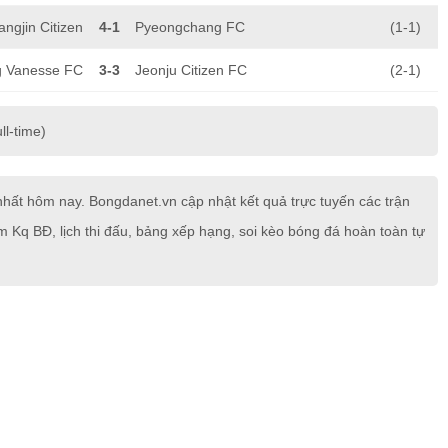
angjin Citizen
4-1
Pyeongchang FC
(1-1)
g Vanesse FC
3-3
Jeonju Citizen FC
(2-1)
ll-time)
ất hôm nay. Bongdanet.vn cập nhật kết quả trực tuyến các trận
 Kq BĐ, lịch thi đấu, bảng xếp hạng, soi kèo bóng đá hoàn toàn tự