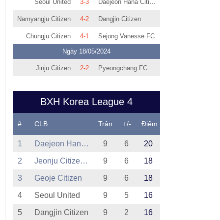
Seoul United
3-3
Daejeon Hana Citizen II
Namyangju Citizen
4-2
Dangjin Citizen
Chungju Citizen
4-1
Sejong Vanesse FC
Ngày 18/05/2024
Jinju Citizen
2-2
Pyeongchang FC
BXH Korea League 4
#
CLB
Trận
+/-
Điểm
1
Daejeon Hana Citizen II
9
6
20
2
Jeonju Citizen FC
9
6
18
3
Geoje Citizen
9
6
18
4
Seoul United
9
5
16
5
Dangjin Citizen
9
2
16