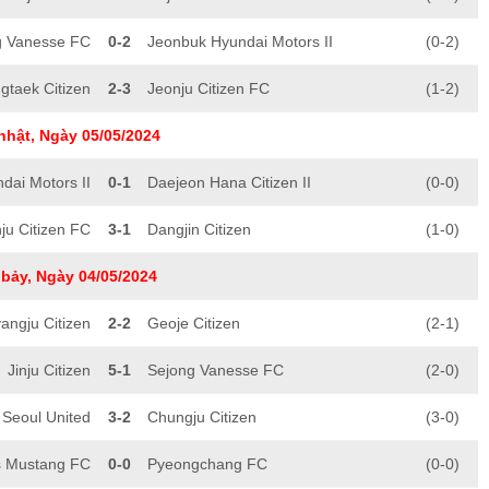
g Vanesse FC
0-2
Jeonbuk Hyundai Motors II
(0-2)
gtaek Citizen
2-3
Jeonju Citizen FC
(1-2)
nhật, Ngày 05/05/2024
dai Motors II
0-1
Daejeon Hana Citizen II
(0-0)
ju Citizen FC
3-1
Dangjin Citizen
(1-0)
bảy, Ngày 04/05/2024
ngju Citizen
2-2
Geoje Citizen
(2-1)
Jinju Citizen
5-1
Sejong Vanesse FC
(2-0)
Seoul United
3-2
Chungju Citizen
(3-0)
s Mustang FC
0-0
Pyeongchang FC
(0-0)