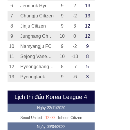
6
Jeonbuk Hyundai Motors II
9
2
13
7
Chungju Citizen
9
-2
13
8
Jinju Citizen
9
3
12
9
Jungnang Chorus Mustang FC
10
0
12
10
Namyangju FC
9
-2
9
11
Sejong Vanesse FC
10
-13
8
12
Pyeongchang FC
8
-7
5
13
Pyeongtaek Citizen
9
-6
3
Lịch thi đấu Korea League 4
Ngày 22/11/2020
Seoul United
12:00
Icheon Citizen
Ngày 09/04/2022