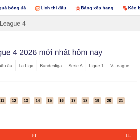
quả bóng đá
Lịch thi đấu
Bảng xếp hạng
Kèo 
 League 4
gue 4 2026 mới nhất hôm nay
hâu âu
La Liga
Bundesliga
Serie A
Ligue 1
V-League
11
12
13
14
15
16
17
18
19
20
21
FT
HT