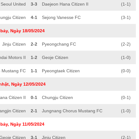
Seoul United
3-3
Daejeon Hana Citizen II
(1-1)
ungju Citizen
4-1
Sejong Vanesse FC
(3-1)
bảy, Ngày 18/05/2024
Jinju Citizen
2-2
Pyeongchang FC
(2-2)
dai Motors II
1-2
Geoje Citizen
(1-0)
s Mustang FC
1-1
Pyeongtaek Citizen
(0-0)
nhật, Ngày 12/05/2024
na Citizen II
0-1
Chungju Citizen
(0-1)
angjin Citizen
2-1
Jungnang Chorus Mustang FC
(1-0)
bảy, Ngày 11/05/2024
Geoje Citizen
3-1
Jinju Citizen
(2-1)