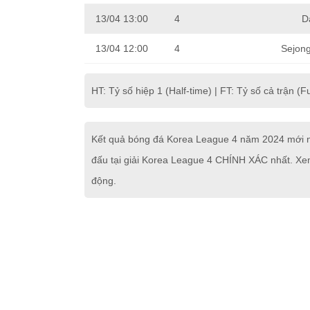
13/04 13:00
4
D
13/04 12:00
4
Sejon
HT: Tỷ số hiệp 1 (Half-time) | FT: Tỷ số cả trận (Fu
Kết quả bóng đá Korea League 4 năm 2024 mới nh
đấu tại giải Korea League 4 CHÍNH XÁC nhất. Xem
động.