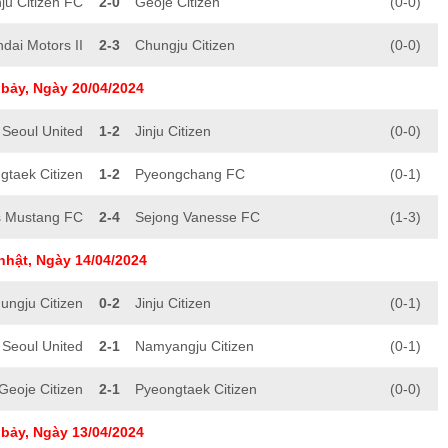
ju Citizen FC
2-0
Geoje Citizen
(0-0)
dai Motors II
2-3
Chungju Citizen
(0-0)
bảy, Ngày 20/04/2024
Seoul United
1-2
Jinju Citizen
(0-0)
gtaek Citizen
1-2
Pyeongchang FC
(0-1)
s Mustang FC
2-4
Sejong Vanesse FC
(1-3)
nhật, Ngày 14/04/2024
ungju Citizen
0-2
Jinju Citizen
(0-1)
Seoul United
2-1
Namyangju Citizen
(0-1)
Geoje Citizen
2-1
Pyeongtaek Citizen
(0-0)
bảy, Ngày 13/04/2024