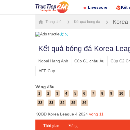
Livescore
Kết 
Korea
Trang chủ
Kết quả bóng đá
Kết quả bóng đá Korea Lea
Ngoại Hạng Anh
Cúp C1 châu Âu
Cúp C2 C
AFF Cup
Vòng đấu
1
2
3
4
5
6
7
8
9
10
22
23
24
25
26
KQBD Korea League 4 2024
vòng
11
Thời gian
Vòng