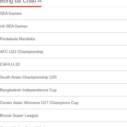
Bóng đá Châu Á
SEA Games
nữ SEA Games
Pestabola Merdeka
AFC U22 Championship
CAFA U-20
South Asian Championship U20
Bangladesh Independence Cup
Center Asian Womens U17 Champions Cup
Brunei Super League