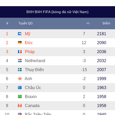
BXH BXH FIFA (bóng đá nữ Việt Nam)
#
Tuyển QG
+/-
Điểm
1
Mỹ
7
2181
2
Đức
12
2090
3
Pháp
3
2036
4
Netherland
-3
2032
5
Thụy Điển
-15
2007
6
Anh
-2
1999
7
Châu Úc
0
1963
8
Braxin
2
1958
9
Canada
0
1958
10
Bắc Triều Tiên
0
1940