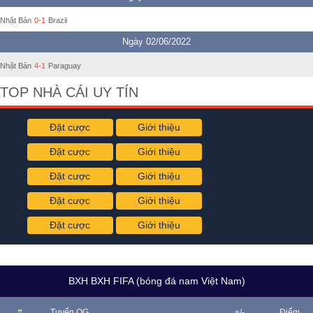
Nhật Bản
0-1
Brazil
Ngày 02/06/2022
Nhật Bản
4-1
Paraguay
TOP NHÀ CÁI UY TÍN
Đặt cược
Giới thiệu
Đặt cược
Giới thiệu
Đặt cược
Giới thiệu
Đặt cược
Giới thiệu
Đặt cược
Giới thiệu
BXH BXH FIFA (bóng đá nam Việt Nam)
#
Tuyển QG
+/-
Điểm