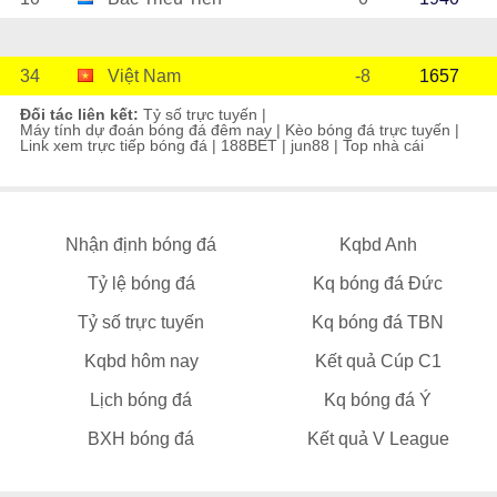
34
Việt Nam
-8
1657
Đối tác liên kết:
Tỷ số trực tuyến
|
Máy tính dự đoán bóng đá đêm nay
|
Kèo bóng đá trực tuyến
|
Link xem trực tiếp bóng đá
|
188BET
|
jun88
|
Top nhà cái
Nhận định bóng đá
Kqbd Anh
Tỷ lệ bóng đá
Kq bóng đá Đức
Tỷ số trực tuyến
Kq bóng đá TBN
Kqbd hôm nay
Kết quả Cúp C1
Lịch bóng đá
Kq bóng đá Ý
BXH bóng đá
Kết quả V League