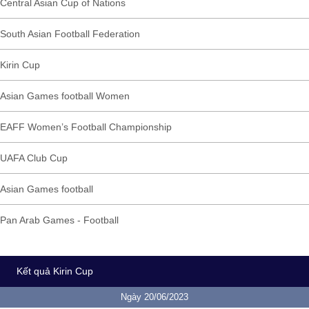
Central Asian Cup of Nations
South Asian Football Federation
Kirin Cup
Asian Games football Women
EAFF Women’s Football Championship
UAFA Club Cup
Asian Games football
Pan Arab Games - Football
Kết quả Kirin Cup
Ngày 20/06/2023